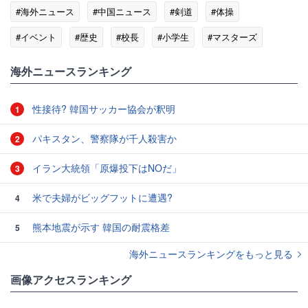
#海外ニュース
#中国ニュース
#剣道
#体操
#イベント
#歴史
#校長
#小学生
#マスターズ
#李登輝
#台湾
海外ニュースランキング
性接待? 韓国サッカー協会が釈明
1
パキスタン、警察隊が千人殺害か
2
イラン大統領「原爆投下はNOだ」
3
米で夫婦がビッグフットに遭遇?
4
熊本地震が示す 韓国の耐震格差
5
海外ニュースランキングをもっと見る
画像アクセスランキング