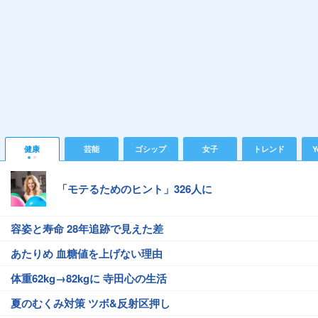
健康
芸能
ゴシップ
女子
トレンド
Y
「モテるためのヒント」326人に
容姿と寿命 28年追跡で見えた差
あたりめ 血糖値を上げない理由
体重62kg→82kgに 寺田心の生活
夏のむくみ対策 ツボ&反射区押し