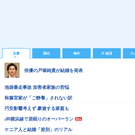
主要
国内
海外
IT 経済
ス
俳優の戸塚純貴が結婚を発表
池袋暴走事故 加害者家族の苦悩
秋篠宮家が「ご静養」されない訳
円安影響考えず 豪遊する家庭も
JR横浜線で居眠りのオーバーラン
ケニア人と結婚「差別」のリアル