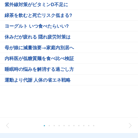
紫外線対策がビタミンD不足に
緑茶を飲むと死亡リスク低まる?
ヨーグルト いつ食べたらいい?
休みだが疲れる 隠れ疲労対策は
母が娘に減量強要→家庭内別居へ
内科医が低糖質麺を食べ比べ検証
睡眠時の悩みを解消する過ごし方
運動より代謝 人体の省エネ戦略