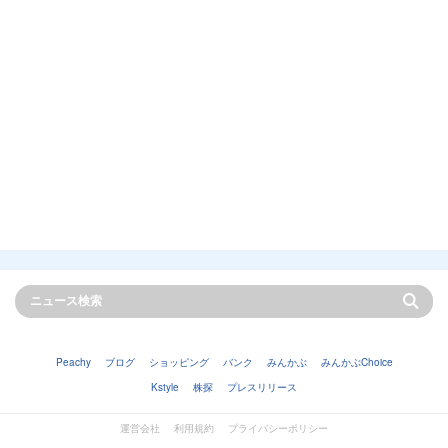
Peachy
ブログ
ショッピング
バンク
みんかぶ
みんかぶChoice
Kstyle
株探
プレスリリース
運営会社
利用規約
プライバシーポリシー