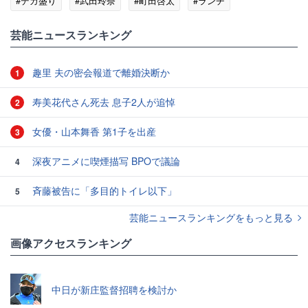
#デカ盛り
#武田玲奈
#町田啓太
#ランチ
#アンケート
#香り
芸能ニュースランキング
趣里 夫の密会報道で離婚決断か
1
寿美花代さん死去 息子2人が追悼
2
女優・山本舞香 第1子を出産
3
深夜アニメに喫煙描写 BPOで議論
4
斉藤被告に「多目的トイレ以下」
5
芸能ニュースランキングをもっと見る
画像アクセスランキング
中日が新庄監督招聘を検討か