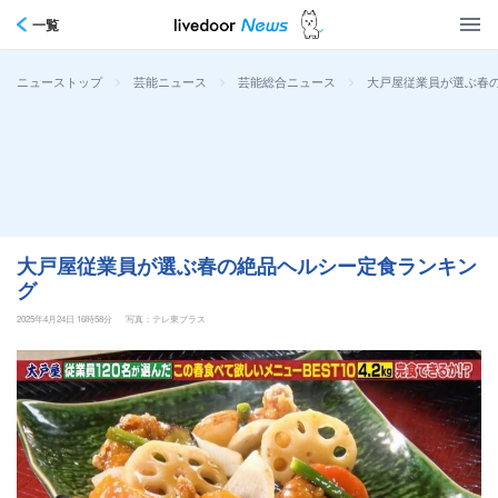
一覧
>
>
>
大戸屋従業員が選ぶ春
ニューストップ
芸能ニュース
芸能総合ニュース
大戸屋従業員が選ぶ春の絶品ヘルシー定食ランキン
グ
2025年4月24日 16時58分
写真：テレ東プラス