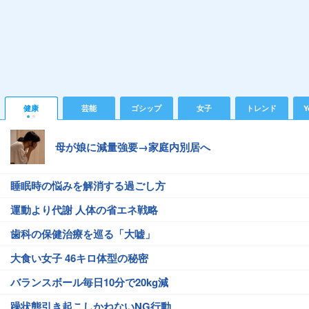
健康
芸能
ゴシップ
女子
トレンド
Y
母が娘に減量強要→家庭内別居へ
睡眠時の悩みを解消する過ごし方
運動より代謝 人体の省エネ戦略
歯科の保健治療を巡る「大嘘」
大食い女子 46キロ体型の秘密
バランスボール毎日10分で20kg減
躁状態引き起こしかねないNG行動