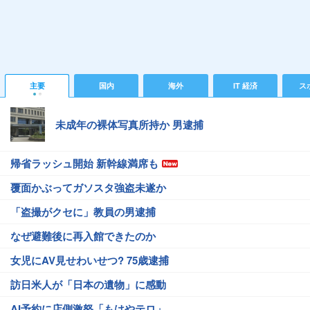
主要
国内
海外
IT 経済
ス
未成年の裸体写真所持か 男逮捕
帰省ラッシュ開始 新幹線満席も
覆面かぶってガソスタ強盗未遂か
「盗撮がクセに」教員の男逮捕
なぜ避難後に再入館できたのか
女児にAV見せわいせつ? 75歳逮捕
訪日米人が「日本の遺物」に感動
AI予約に店側激怒「もはやテロ」