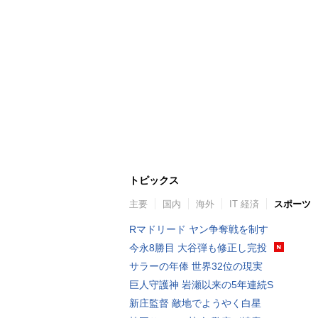
トピックス
主要
国内
海外
IT 経済
スポーツ
Rマドリード ヤン争奪戦を制す
今永8勝目 大谷弾も修正し完投
サラーの年俸 世界32位の現実
巨人守護神 岩瀬以来の5年連続S
新庄監督 敵地でようやく白星