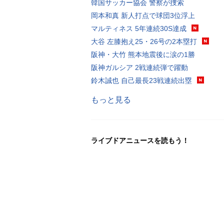
韓国サッカー協会 警察が捜索
岡本和真 新人打点で球団3位浮上
マルティネス 5年連続30S達成
大谷 左膝抱え25・26号の2本塁打
阪神・大竹 熊本地震後に涙の1勝
阪神ガルシア 2戦連続弾で躍動
鈴木誠也 自己最長23戦連続出塁
もっと見る
ライブドアニュースを読もう！