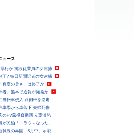
ニュース
に暴行か 施設従業員の女逮捕
包丁? 毎日新聞記者の女逮捕
「真夏の暑さ」は終了か
酔者」熊本で通報が頻発か
に自転車侵入 路側帯を逆走
駐車場から車落下 夫婦死傷
氏のPV風視察動画 立憲激怒
隣が民泊「トラウマなった」
新幹線の再開「8月中」示唆