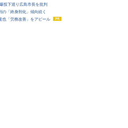
原爆投下巡り広島市長を批判
刑の「終身刑化」傾向続く
竜也「労務改善」をアピール