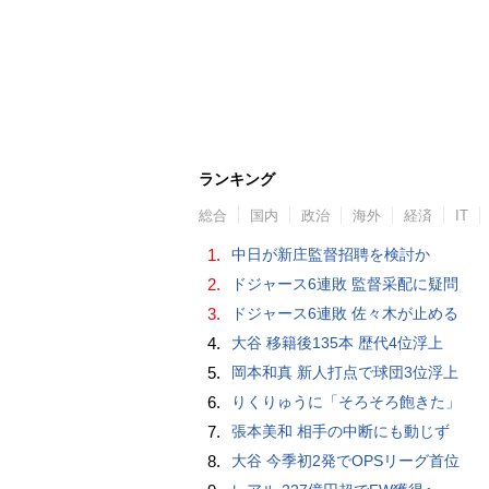
ランキング
総合
国内
政治
海外
経済
IT
1.
中日が新庄監督招聘を検討か
2.
ドジャース6連敗 監督采配に疑問
3.
ドジャース6連敗 佐々木が止める
4.
大谷 移籍後135本 歴代4位浮上
5.
岡本和真 新人打点で球団3位浮上
6.
りくりゅうに「そろそろ飽きた」
7.
張本美和 相手の中断にも動じず
8.
大谷 今季初2発でOPSリーグ首位