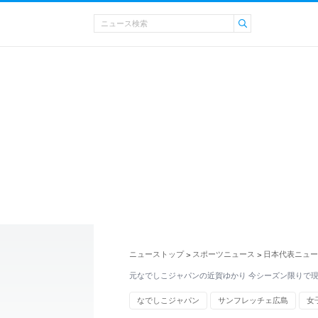
ニューストップ
スポーツニュース
日本代表ニュー
>
>
元なでしこジャパンの近賀ゆかり 今シーズン限りで
なでしこジャパン
サンフレッチェ広島
女
スポーツニュース・トピックス