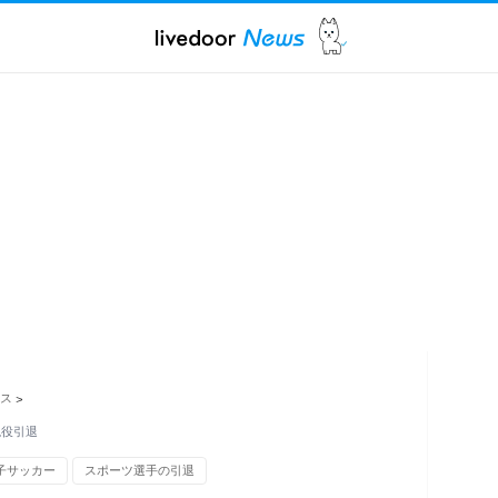
ス
>
現役引退
子サッカー
スポーツ選手の引退