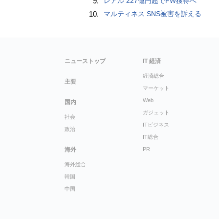
9.
レアル 227億円超でFW獲得へ
10.
マルティネス SNS被害を訴える
ニューストップ
IT 経済
経済総合
主要
マーケット
Web
国内
ガジェット
社会
ITビジネス
政治
IT総合
海外
PR
海外総合
韓国
中国