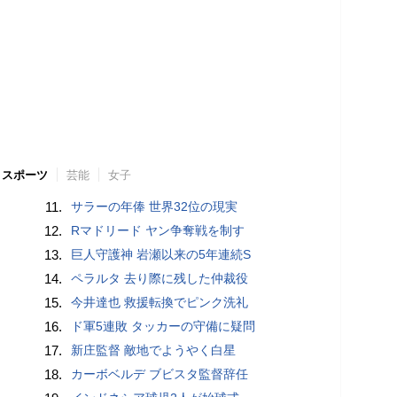
スポーツ
芸能
女子
11.
サラーの年俸 世界32位の現実
12.
Rマドリード ヤン争奪戦を制す
13.
巨人守護神 岩瀬以来の5年連続S
14.
ペラルタ 去り際に残した仲裁役
15.
今井達也 救援転換でピンク洗礼
16.
ド軍5連敗 タッカーの守備に疑問
17.
新庄監督 敵地でようやく白星
18.
カーボベルデ ブビスタ監督辞任