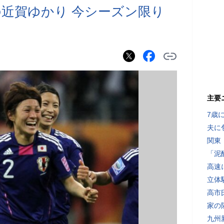
近賀ゆかり 今シーズン限り
主要
7歳
夫に
関東
「泥
高速
立体
高市
家の
九州