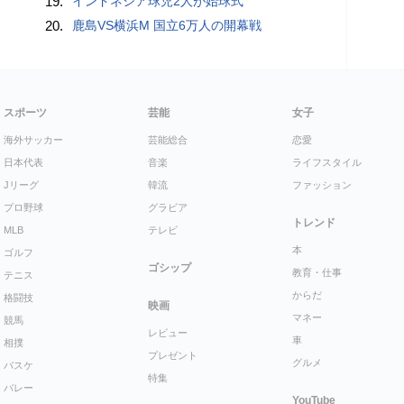
19.
インドネシア球児2人が始球式
20.
鹿島VS横浜M 国立6万人の開幕戦
スポーツ
芸能
女子
海外サッカー
芸能総合
恋愛
日本代表
音楽
ライフスタイル
Jリーグ
韓流
ファッション
プロ野球
グラビア
トレンド
MLB
テレビ
本
ゴルフ
ゴシップ
教育・仕事
テニス
からだ
格闘技
映画
マネー
競馬
レビュー
車
相撲
プレゼント
グルメ
バスケ
特集
バレー
YouTube