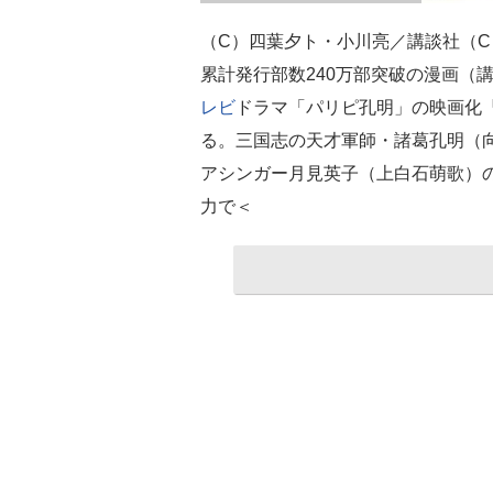
（C）四葉夕ト・小川亮／講談社（C）2
累計発行部数240万部突破の漫画（
レビ
ドラマ「パリピ孔明」の映画化『パ
る。三国志の天才軍師・諸葛孔明（
アシンガー月見英子（上白石萌歌）
力で＜