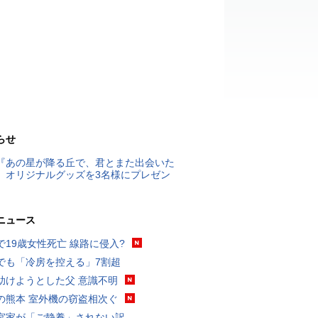
らせ
『あの星が降る丘で、君とまた出会いた
』オリジナルグッズを3名様にプレゼン
ニュース
で19歳女性死亡 線路に侵入?
でも「冷房を控える」7割超
助けようとした父 意識不明
の熊本 室外機の窃盗相次ぐ
宮家が「ご静養」されない訳