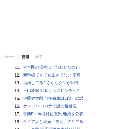
スポーツ
芸能
女子
11.
堂本剛の投稿に「匂わせなの?」
12.
新幹線できても生きてない 辛辣
13.
結婚してる? さかなクンが回答
14.
三山凌輝 公私ともにピンチへ?
15.
伊藤健太郎「PR稼働ほぼ0」の訳
16.
ケンコバ コロナで謎の後遺症
17.
音楽P・蔦谷好位置氏 離婚を公表
18.
ケニア人と結婚「差別」のリアル