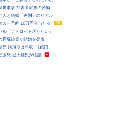
暴走事故 加害者家族の苦悩
ア人と結婚「差別」のリアル
タカー予約 10万円分当たる
バル「デトロイト戻りたい」
の戸塚純貴が結婚を発表
健児 絶頂期は年収「1億円」
で激怒 堀大輔氏が物議