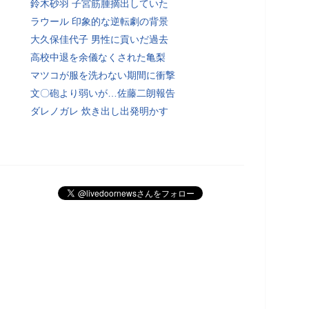
鈴木砂羽 子宮筋腫摘出していた
ラウール 印象的な逆転劇の背景
大久保佳代子 男性に貢いだ過去
高校中退を余儀なくされた亀梨
マツコが服を洗わない期間に衝撃
文〇砲より弱いが…佐藤二朗報告
ダレノガレ 炊き出し出発明かす