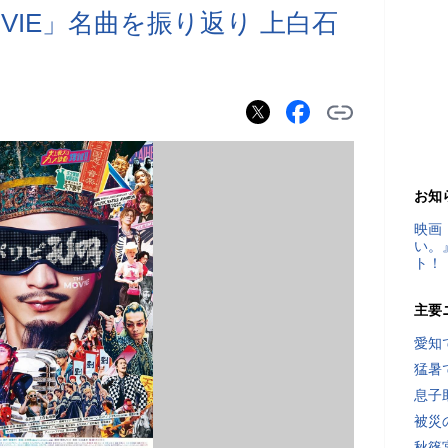
OVIE」名曲を振り返り 上白石
お知
映画
い。
ト！
主要
愛知
猛暑
息子
被災
秋篠