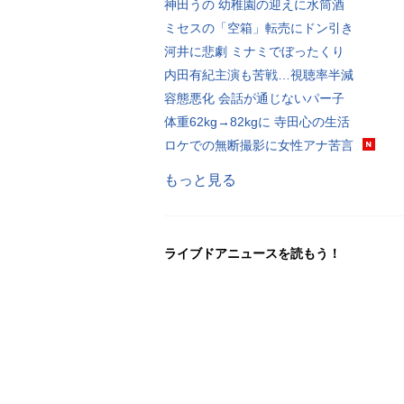
神田うの 幼稚園の迎えに水筒酒
ミセスの「空箱」転売にドン引き
河井に悲劇 ミナミでぼったくり
内田有紀主演も苦戦…視聴率半減
容態悪化 会話が通じないパー子
体重62kg→82kgに 寺田心の生活
ロケでの無断撮影に女性アナ苦言
もっと見る
ライブドアニュースを読もう！