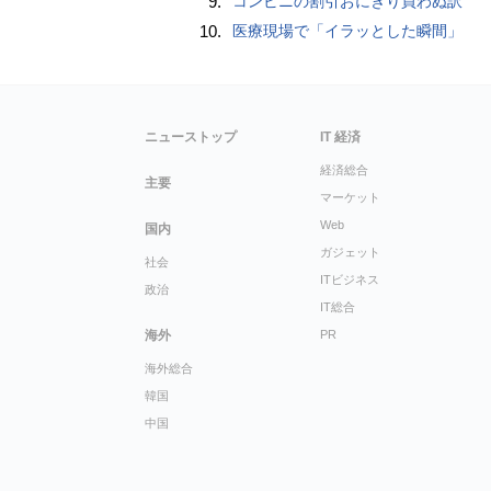
9.
コンビニの割引おにぎり買わぬ訳
10.
医療現場で「イラッとした瞬間」
ニューストップ
IT 経済
経済総合
主要
マーケット
Web
国内
ガジェット
社会
ITビジネス
政治
IT総合
海外
PR
海外総合
韓国
中国