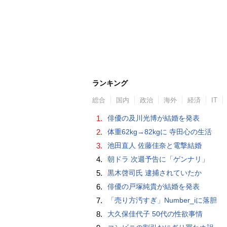
ランキング
総合
国内
政治
海外
経済
IT
1.
俳優の及川光博が結婚を発表
2.
体重62kg→82kgに 寺田心の生活
3.
池田直人 佐藤佳奈と電撃結婚
4.
朝ドラ 次週予告に「ゲンナリ」
5.
黒木啓司氏 逮捕されていたか
6.
俳優の戸塚純貴が結婚を発表
7.
「売り方汚すぎ」Number_iに落胆
8.
大久保佳代子 50代の性欲事情