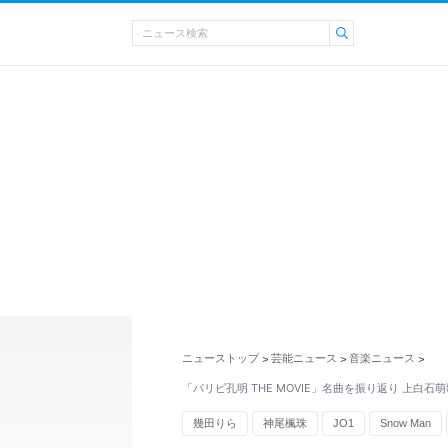
ニューストップ
芸能ニュース
音楽ニュース
>
>
>
「パリピ孔明 THE MOVIE」名曲を振り返り 上白石
幾田りら
神尾楓珠
JO1
Snow Man