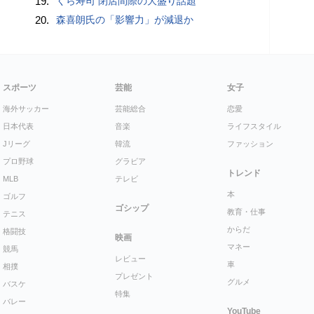
19.
くら寿司 閉店間際の大盛り話題
20.
森喜朗氏の「影響力」が減退か
スポーツ
芸能
女子
海外サッカー
芸能総合
恋愛
日本代表
音楽
ライフスタイル
Jリーグ
韓流
ファッション
プロ野球
グラビア
トレンド
MLB
テレビ
本
ゴルフ
ゴシップ
教育・仕事
テニス
からだ
格闘技
映画
マネー
競馬
レビュー
車
相撲
プレゼント
グルメ
バスケ
特集
バレー
YouTube