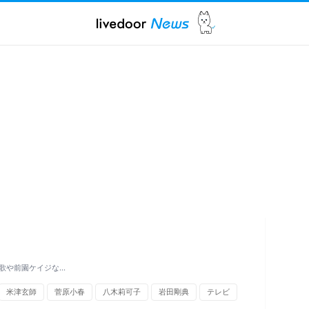
萌歌や前園ケイジな…
米津玄師
菅原小春
八木莉可子
岩田剛典
テレビ