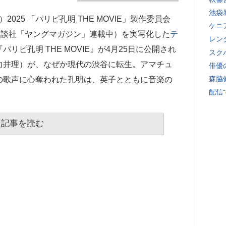
池袋
025 「パリピ孔明 THE MOVIE」製作委員会
ケニ
講談社「ヤングマガジン」連載中）を実写化した
テ
レン
リピ孔明 THE MOVIE』が4月25日に公開され
スク
向井理）が、なぜか現代の渋谷に転生。アマチュ
俳優
森脇
の歌声に心奪われた孔明は、英子とともに音楽の
配信
記事を読む