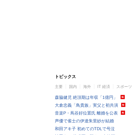
トピックス
主要
国内
海外
IT 経済
スポーツ
森脇健児 絶頂期は年収「1億円」
大倉忠義「鳥貴族」実父と初共演
音楽P・蔦谷好位置氏 離婚を公表
声優で雀士の伊達朱里紗が結婚
和田アキ子 初めてのTDLで号泣