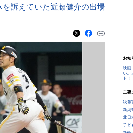
みを訴えていた近藤健介の出場
お知
映画
い。
ト！
主要
秋篠
新潟
北日
子ど
新幹