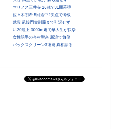
マリノス三井寺 16歳でJ1開幕弾
佐々木朗希 5回途中2失点で降板
武豊 凱旋門賞制覇まで引退せず
U-20陸上 3000m走で早大生が快挙
女性騎手の今村聖奈 新潟で負傷
バックスクリーン3連発 真相語る