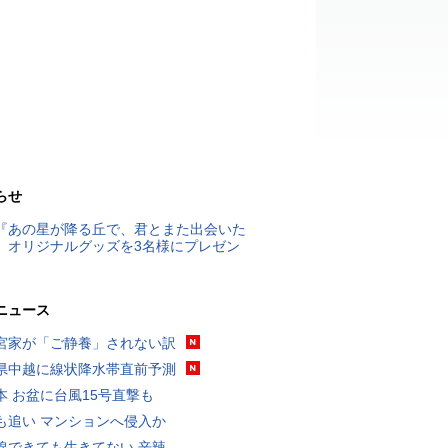
らせ
『あの星が降る丘で、君とまた出会いた
』オリジナルグッズを3名様にプレゼン
ニュース
宮家が「ご静養」されない訳
県中越に線状降水帯直前予測
本 お盆に台風15号直撃も
も追い マンションへ侵入か
線できても生きてない 辛辣