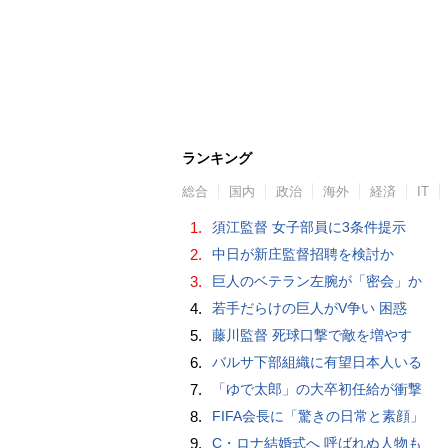
ランキング
総合
国内
政治
海外
経済
IT
1.
須江監督 女子部員に3条件提示
2.
中日が新庄監督招聘を検討か
3.
巨人のベテラン左腕が「密会」か
4.
若手だらけの巨人がV争い 困惑
5.
藤川監督 死球口撃で敵を増やす
6.
バルサ下部組織に有望日本人いる
7.
「ゆで太郎」の大卒初任給が衝撃
8.
FIFA会長に「驚きの日常と素顔」
9.
C・ロナ結婚式へ 呼ばれぬ人物も