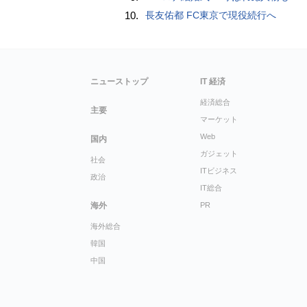
10.
長友佑都 FC東京で現役続行へ
ニューストップ
IT 経済
経済総合
主要
マーケット
Web
国内
ガジェット
社会
ITビジネス
政治
IT総合
海外
PR
海外総合
韓国
中国