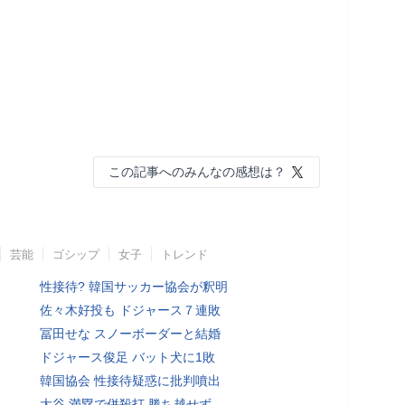
この記事へのみんなの感想は？
芸能
ゴシップ
女子
トレンド
性接待? 韓国サッカー協会が釈明
佐々木好投も ドジャース７連敗
冨田せな スノーボーダーと結婚
ドジャース俊足 バット犬に1敗
韓国協会 性接待疑惑に批判噴出
大谷 満塁で併殺打 勝ち越せず