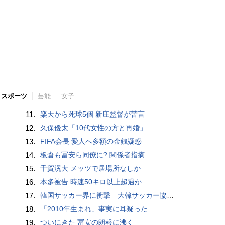
スポーツ
芸能
女子
11.
楽天から死球5個 新庄監督が苦言
12.
久保優太「10代女性の方と再婚」
13.
FIFA会長 愛人へ多額の金銭疑惑
14.
板倉も冨安ら同僚に? 関係者指摘
15.
千賀滉大 メッツで居場所なしか
16.
本多被告 時速50キロ以上超過か
17.
韓国サッカー界に衝撃 大韓サッカー協会に外国人審判への“性的接待”疑惑 韓国メディアが報道
18.
「2010年生まれ」事実に耳疑った
19.
ついにきた 冨安の朗報に沸く