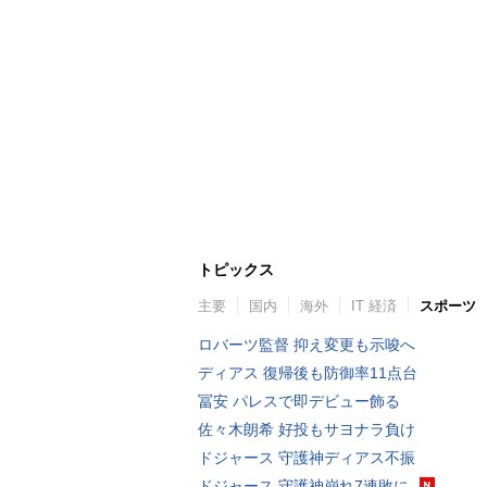
トピックス
主要
国内
海外
IT 経済
スポーツ
ロバーツ監督 抑え変更も示唆へ
ディアス 復帰後も防御率11点台
冨安 パレスで即デビュー飾る
佐々木朗希 好投もサヨナラ負け
ドジャース 守護神ディアス不振
ドジャース 守護神崩れ7連敗に