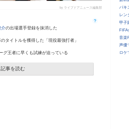
パキ
by ライブドアニュース編集部
レン
甲子
健介
の出場選手登録を抹消した
FI
音楽
率のタイトルを獲得した「現役最強打者」
声優
ーグ王者に早くも試練が迫っている
ロケ
記事を読む