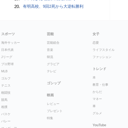
20.
有明高校、9回2死から大逆転勝利
スポーツ
芸能
女子
海外サッカー
芸能総合
恋愛
日本代表
音楽
ライフスタイル
Jリーグ
韓流
ファッション
プロ野球
グラビア
トレンド
MLB
テレビ
本
ゴルフ
ゴシップ
教育・仕事
テニス
からだ
格闘技
映画
マネー
競馬
レビュー
車
相撲
プレゼント
グルメ
バスケ
特集
バレー
YouTube