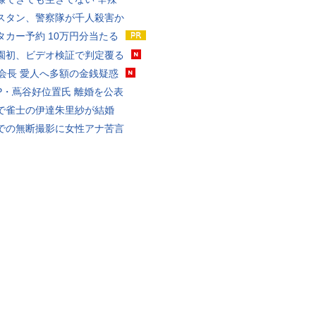
スタン、警察隊が千人殺害か
タカー予約 10万円分当たる
園初、ビデオ検証で判定覆る
FA会長 愛人へ多額の金銭疑惑
P・蔦谷好位置氏 離婚を公表
で雀士の伊達朱里紗が結婚
での無断撮影に女性アナ苦言