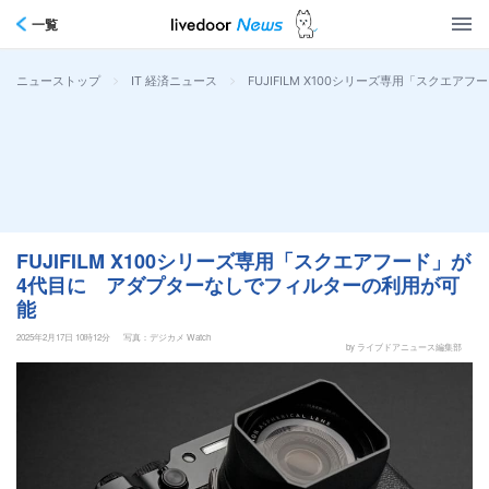
一覧
>
>
FUJIFILM X100シリーズ専用「スク
ニューストップ
IT 経済ニュース
FUJIFILM X100シリーズ専用「スクエアフード」が
4代目に アダプターなしでフィルターの利用が可
能
2025年2月17日 10時12分
写真：デジカメ Watch
by ライブドアニュース編集部