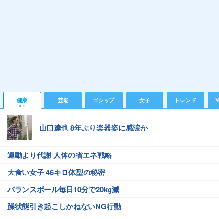
健康
芸能
ゴシップ
女子
トレンド
Y
山口達也 8年ぶり楽器姿に感涙か
運動より代謝 人体の省エネ戦略
大食い女子 46キロ体型の秘密
バランスボール毎日10分で20kg減
躁状態引き起こしかねないNG行動