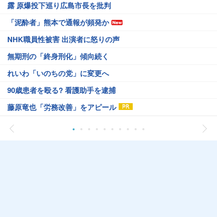
露 原爆投下巡り広島市長を批判
「泥酔者」熊本で通報が頻発か
NHK職員性被害 出演者に怒りの声
無期刑の「終身刑化」傾向続く
れいわ「いのちの党」に変更へ
90歳患者を殴る? 看護助手を逮捕
藤原竜也「労務改善」をアピール