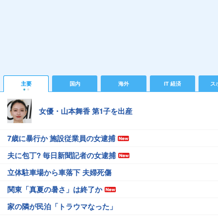
主要
国内
海外
IT 経済
ス
女優・山本舞香 第1子を出産
7歳に暴行か 施設従業員の女逮捕
夫に包丁? 毎日新聞記者の女逮捕
立体駐車場から車落下 夫婦死傷
関東「真夏の暑さ」は終了か
家の隣が民泊「トラウマなった」