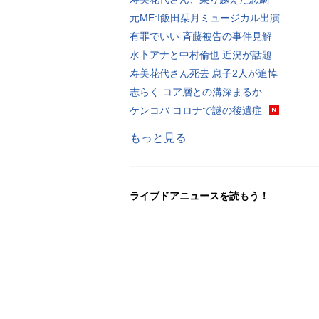
元ME:I飯田栞月ミュージカル出演
有罪でいい 斉藤被告の事件見解
水卜アナと中村倫也 近況が話題
寿美花代さん死去 息子2人が追悼
志らく コア層との溝深まるか
ケンコバ コロナで謎の後遺症
もっと見る
ライブドアニュースを読もう！