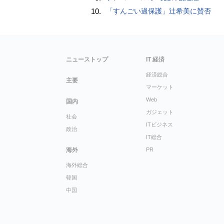
10.
「すんごい過保護」辻希美に賛否
ニューストップ
IT 経済
経済総合
主要
マーケット
Web
国内
ガジェット
社会
ITビジネス
政治
IT総合
海外
PR
海外総合
韓国
中国