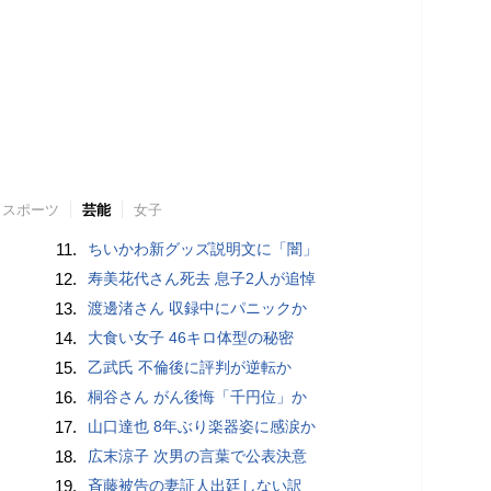
スポーツ
芸能
女子
11.
ちいかわ新グッズ説明文に「闇」
12.
寿美花代さん死去 息子2人が追悼
13.
渡邊渚さん 収録中にパニックか
14.
大食い女子 46キロ体型の秘密
15.
乙武氏 不倫後に評判が逆転か
16.
桐谷さん がん後悔「千円位」か
17.
山口達也 8年ぶり楽器姿に感涙か
18.
広末涼子 次男の言葉で公表決意
19.
斉藤被告の妻証人出廷しない訳