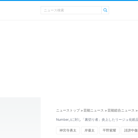
ニューストップ
芸能ニュース
芸能総合ニュース
>
>
>
Number_iに対し「裏切り者」炎上したリージュ化
神宮寺勇太
岸優太
平野紫耀
誹謗中傷