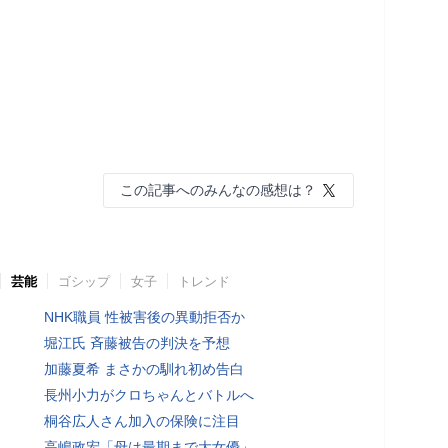
この記事へのみんなの感想は？
芸能
ゴシップ
女子
トレンド
NHK職員 性被害後の異動拒否か
堀江氏 斉藤被告の判決を予想
加藤夏希 まさかの馴れ初め告白
長州小力がクロちゃんとバトルへ
桐谷広人さん加入の保険に注目
高嶋政宏「母は最期まで大女優」