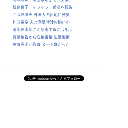
飯島直子「イライラ」近況を報告
乙武洋匡氏 外国人の反応に苦笑
川口春奈 夫と高級時計お揃いか
清水良太郎さん急逝で娘に心配も
斉藤被告から性被害後 生活困窮
佐藤寛子が告白 ヌード嫌だった