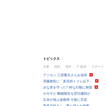
トピックス
主要
国内
海外
IT 経済
スポーツ
アジカン 三原重夫さんを追悼
斉藤被告に「多目的トイレ以下」
みな実を守った? 粋な行動に称賛
ホモサピ 離婚報告を翌日撤回か
広末が地上波復帰 今後に言及
寿美花代さん、乗り越えた悲劇