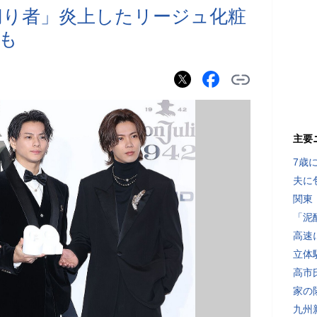
「裏切り者」炎上したリージュ化粧
も
主要
7歳
夫に
関東
「泥
高速
立体
高市
家の
九州