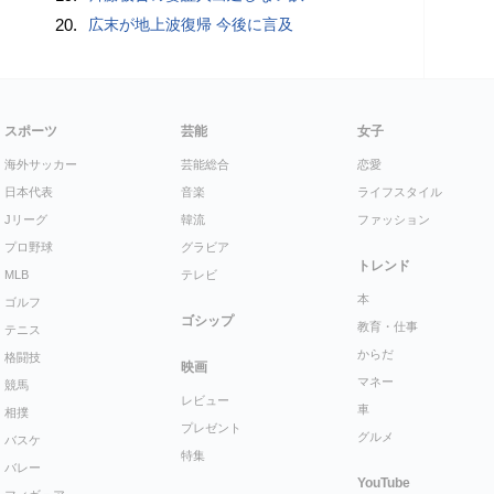
20.
広末が地上波復帰 今後に言及
スポーツ
芸能
女子
海外サッカー
芸能総合
恋愛
日本代表
音楽
ライフスタイル
Jリーグ
韓流
ファッション
プロ野球
グラビア
トレンド
MLB
テレビ
本
ゴルフ
ゴシップ
教育・仕事
テニス
からだ
格闘技
映画
マネー
競馬
レビュー
車
相撲
プレゼント
グルメ
バスケ
特集
バレー
YouTube