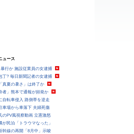
ニュース
に暴行か 施設従業員の女逮捕
包丁? 毎日新聞記者の女逮捕
「真夏の暑さ」は終了か
酔者」熊本で通報が頻発か
に自転車侵入 路側帯を逆走
駐車場から車落下 夫婦死傷
氏のPV風視察動画 立憲激怒
隣が民泊「トラウマなった」
新幹線の再開「8月中」示唆