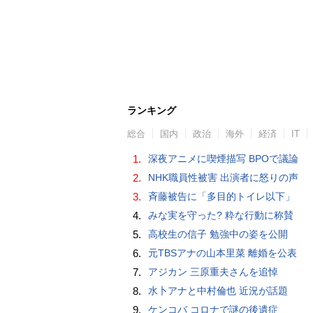
ランキング
総合
国内
政治
海外
経済
IT
1.
深夜アニメに喫煙描写 BPOで議論
2.
NHK職員性被害 出演者に怒りの声
3.
斉藤被告に「多目的トイレ以下」
4.
みな実を守った? 粋な行動に称賛
5.
高校生の信子 勉強中の姿を公開
6.
元TBSアナの山本里菜 離婚を公表
7.
アジカン 三原重夫さんを追悼
8.
水卜アナと中村倫也 近況が話題
9.
ケンコバ コロナで謎の後遺症