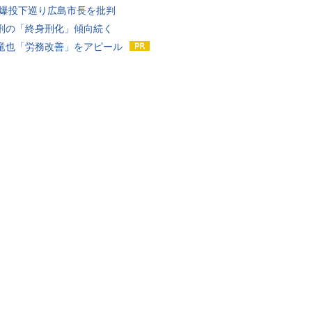
原爆投下巡り広島市長を批判
刑の「終身刑化」傾向続く
竜也「労務改善」をアピール