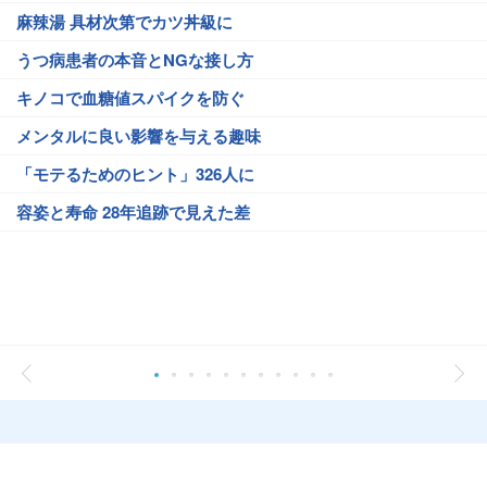
麻辣湯 具材次第でカツ丼級に
うつ病患者の本音とNGな接し方
キノコで血糖値スパイクを防ぐ
メンタルに良い影響を与える趣味
「モテるためのヒント」326人に
容姿と寿命 28年追跡で見えた差