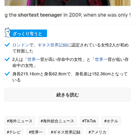
ざっくり言うと
ロンドン
で、
ギネス世界記録
に認定されている女性2人が初め
て対面した
2人は「
世界一
背が高い存命中の女性」と「
世界一
背が低い存
命中の女性」
身長215.16cmと身長62.8cmで、身長差は152.36cmとなって
いる
続きを読む
#海外ニュース
#海外総合ニュース
#TikTok
#ホテル
#テレビ
#世界一
#ギネス世界記録
#アメリカ