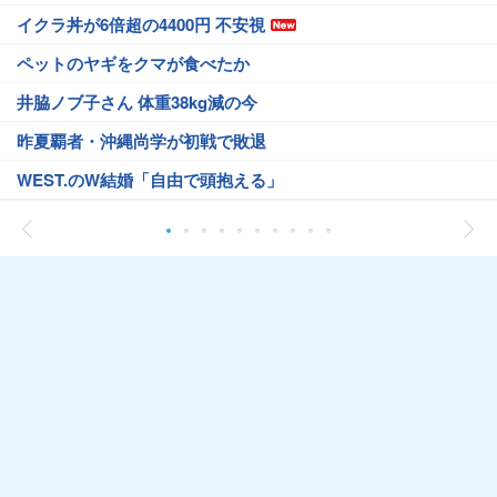
イクラ丼が6倍超の4400円 不安視
ペットのヤギをクマが食べたか
井脇ノブ子さん 体重38kg減の今
昨夏覇者・沖縄尚学が初戦で敗退
WEST.のW結婚「自由で頭抱える」