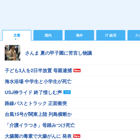
主要
国内
海外
IT 経済
ス
さんま 夏の甲子園に苦言し物議
子ども3人を2日半放置 母親逮捕
海水浴場 中学生と小学生が死亡
USJ神ライド 終了惜しむ声
路線バスとトラック 正面衝突
台風15号が関東上陸 列島横断か
「介護イラつき」母踏みつけ死亡
大腸菌の毒素で大腸がんに 発表