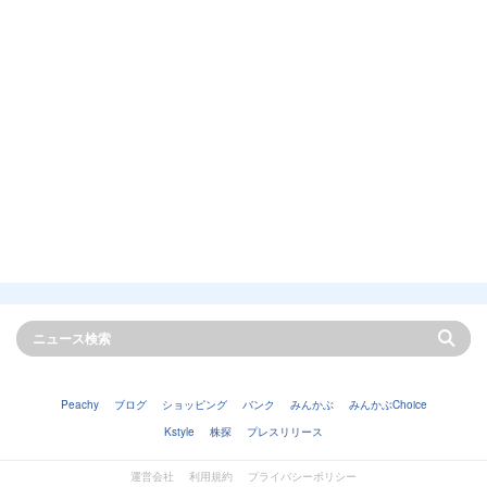
Peachy
ブログ
ショッピング
バンク
みんかぶ
みんかぶChoice
Kstyle
株探
プレスリリース
運営会社
利用規約
プライバシーポリシー