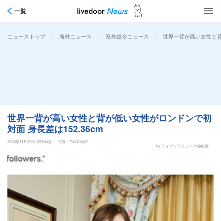
一覧
>
>
>
世界一背が高い女性と背
ニューストップ
海外ニュース
海外総合ニュース
世界一背が高い女性と背が低い女性がロンドンで初
対面 身長差は152.36cm
2024年11月22日 12時44分
写真：Techinsight
by ライブドアニュース編集部