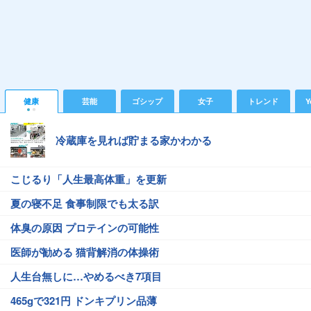
健康
芸能
ゴシップ
女子
トレンド
Y
冷蔵庫を見れば貯まる家かわかる
こじるり「人生最高体重」を更新
夏の寝不足 食事制限でも太る訳
体臭の原因 プロテインの可能性
医師が勧める 猫背解消の体操術
人生台無しに…やめるべき7項目
465gで321円 ドンキプリン品薄