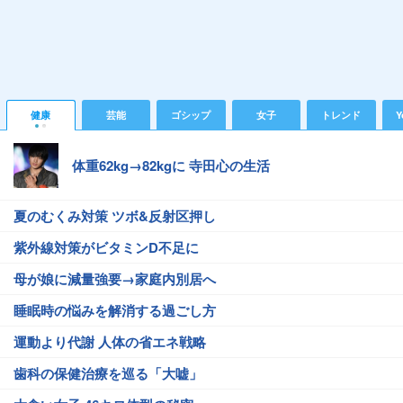
健康
芸能
ゴシップ
女子
トレンド
Y
体重62kg→82kgに 寺田心の生活
夏のむくみ対策 ツボ&反射区押し
紫外線対策がビタミンD不足に
母が娘に減量強要→家庭内別居へ
睡眠時の悩みを解消する過ごし方
運動より代謝 人体の省エネ戦略
歯科の保健治療を巡る「大嘘」