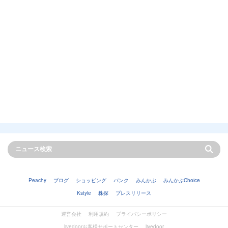
Peachy
ブログ
ショッピング
バンク
みんかぶ
みんかぶChoice
Kstyle
株探
プレスリリース
運営会社
利用規約
プライバシーポリシー
livedoorお客様サポートセンター
livedoor