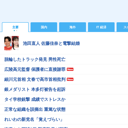
主要
国内
海外
IT 経済
ス
池田直人 佐藤佳奈と電撃結婚
脱輪したトラック発見 男性死亡
広陵高元監督 保護者に直接謝罪
細川元首相 文春で高市首相批判
銀メダリスト 本多灯被告を起訴
タイ学校銃撃 成績でストレスか
正常な組織を誤摘出 重篤な状態
れいわの新党名「覚えづらい」