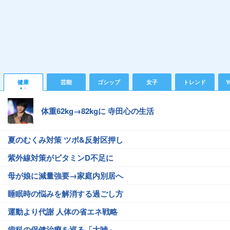
健康
芸能
ゴシップ
女子
トレンド
Y
体重62kg→82kgに 寺田心の生活
夏のむくみ対策 ツボ&反射区押し
紫外線対策がビタミンD不足に
母が娘に減量強要→家庭内別居へ
睡眠時の悩みを解消する過ごし方
運動より代謝 人体の省エネ戦略
歯科の保健治療を巡る「大嘘」