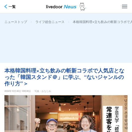
一覧
>
>
本格韓国料理×立ち飲みの斬新コラボで
ニューストップ
ライフ総合ニュース
本格韓国料理×立ち飲みの斬新コラボで人気店とな
った「韓国スタンド＠」に学ぶ、“ないジャンルの
作り方”＞
2024年10月30日 10時30分
写真：おなじみ