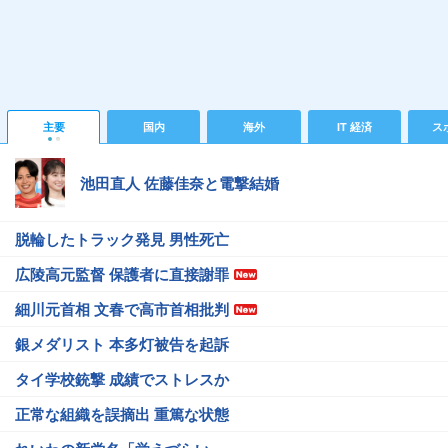
主要
国内
海外
IT 経済
ス
池田直人 佐藤佳奈と電撃結婚
脱輪したトラック発見 男性死亡
広陵高元監督 保護者に直接謝罪
細川元首相 文春で高市首相批判
銀メダリスト 本多灯被告を起訴
タイ学校銃撃 成績でストレスか
正常な組織を誤摘出 重篤な状態