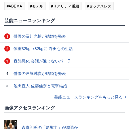
#ABEMA
#モデル
#リアリティ番組
#セックスレス
芸能ニュースランキング
俳優の及川光博が結婚を発表
1
体重62kg→82kgに 寺田心の生活
2
容態悪化 会話が通じないパー子
3
俳優の戸塚純貴が結婚を発表
4
池田直人 佐藤佳奈と電撃結婚
5
芸能ニュースランキングをもっと見る
画像アクセスランキング
森喜朗氏の「影響力」が減退か