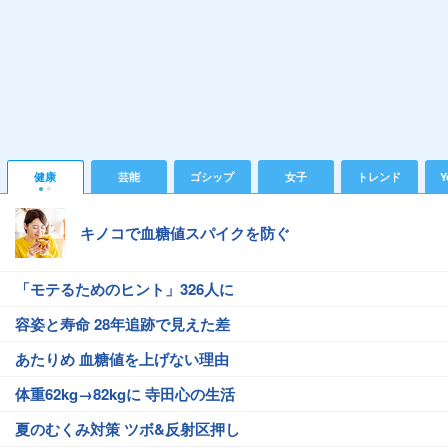
健康
芸能
ゴシップ
女子
トレンド
Y
キノコで血糖値スパイクを防ぐ
「モテるためのヒント」326人に
容姿と寿命 28年追跡で見えた差
あたりめ 血糖値を上げない理由
体重62kg→82kgに 寺田心の生活
夏のむくみ対策 ツボ&反射区押し