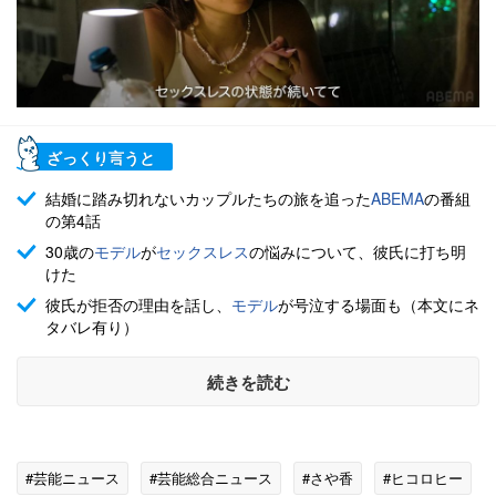
ざっくり言うと
結婚に踏み切れないカップルたちの旅を追った
ABEMA
の番組
の第4話
30歳の
モデル
が
セックスレス
の悩みについて、彼氏に打ち明
けた
彼氏が拒否の理由を話し、
モデル
が号泣する場面も（本文にネ
タバレ有り）
続きを読む
#芸能ニュース
#芸能総合ニュース
#さや香
#ヒコロヒー