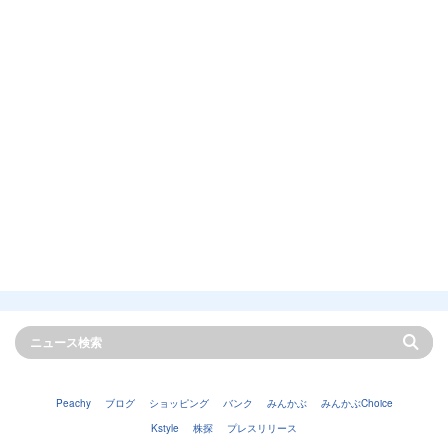
Peachy
ブログ
ショッピング
バンク
みんかぶ
みんかぶChoice
Kstyle
株探
プレスリリース