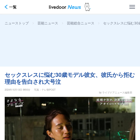
一覧
>
>
>
セックスレスに悩む3
ニューストップ
芸能ニュース
芸能総合ニュース
セックスレスに悩む30歳モデル彼女、彼氏から拒む
理由を告白され大号泣
2024年10月13日 9時0分
写真：テレ朝POST
by ライブドアニュース編集部