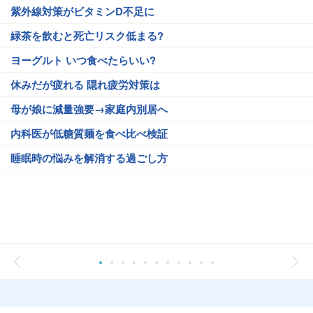
紫外線対策がビタミンD不足に
緑茶を飲むと死亡リスク低まる?
ヨーグルト いつ食べたらいい?
休みだが疲れる 隠れ疲労対策は
母が娘に減量強要→家庭内別居へ
内科医が低糖質麺を食べ比べ検証
睡眠時の悩みを解消する過ごし方