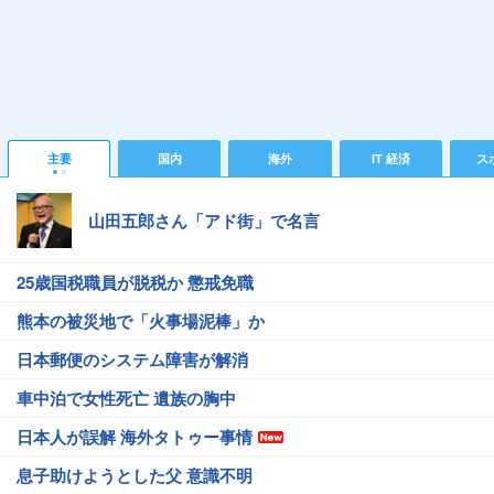
主要
国内
海外
IT 経済
ス
山田五郎さん「アド街」で名言
25歳国税職員が脱税か 懲戒免職
熊本の被災地で「火事場泥棒」か
日本郵便のシステム障害が解消
車中泊で女性死亡 遺族の胸中
日本人が誤解 海外タトゥー事情
息子助けようとした父 意識不明