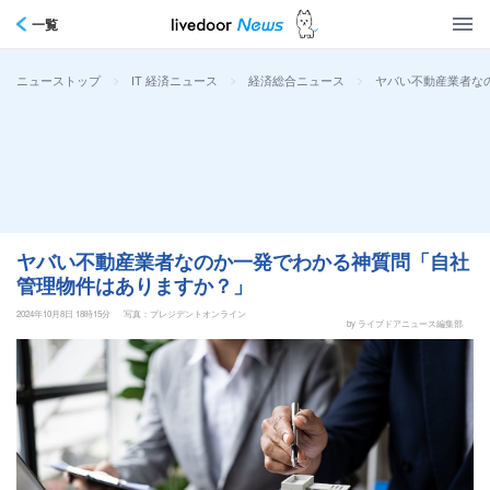
一覧
>
>
>
ヤバい不動産業者な
ニューストップ
IT 経済ニュース
経済総合ニュース
ヤバい不動産業者なのか一発でわかる神質問「自社
管理物件はありますか？」
2024年10月8日 18時15分
写真：プレジデントオンライン
by ライブドアニュース編集部