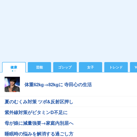
健康
芸能
ゴシップ
女子
トレンド
Y
体重62kg→82kgに 寺田心の生活
夏のむくみ対策 ツボ&反射区押し
紫外線対策がビタミンD不足に
母が娘に減量強要→家庭内別居へ
睡眠時の悩みを解消する過ごし方