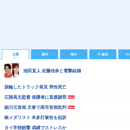
主要
国内
海外
IT 経済
ス
池田直人 佐藤佳奈と電撃結婚
脱輪したトラック発見 男性死亡
広陵高元監督 保護者に直接謝罪
細川元首相 文春で高市首相批判
銀メダリスト 本多灯被告を起訴
タイ学校銃撃 成績でストレスか