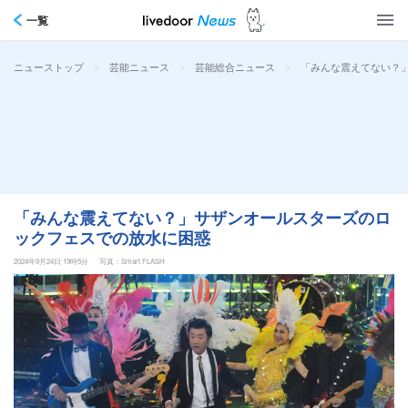
一覧
>
>
>
「みんな震えてない？
ニューストップ
芸能ニュース
芸能総合ニュース
「みんな震えてない？」サザンオールスターズのロ
ックフェスでの放水に困惑
2024年9月24日 19時5分
写真：Smart FLASH