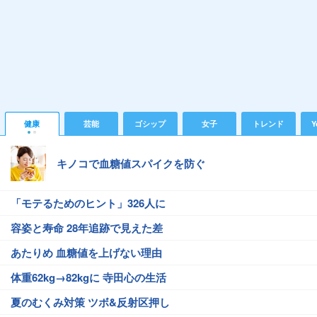
健康
芸能
ゴシップ
女子
トレンド
Y
キノコで血糖値スパイクを防ぐ
「モテるためのヒント」326人に
容姿と寿命 28年追跡で見えた差
あたりめ 血糖値を上げない理由
体重62kg→82kgに 寺田心の生活
夏のむくみ対策 ツボ&反射区押し