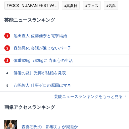
#ROCK IN JAPAN FESTIVAL
#真夏日
#フェス
#気温
#サザンオールスターズ
芸能ニュースランキング
池田直人 佐藤佳奈と電撃結婚
1
容態悪化 会話が通じないパー子
2
体重62kg→82kgに 寺田心の生活
3
俳優の及川光博が結婚を発表
4
八嶋智人 仕事ゼロの原因はマネ
5
芸能ニュースランキングをもっと見る
画像アクセスランキング
森喜朗氏の「影響力」が減退か