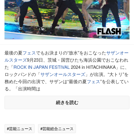
最後の夏
フェス
でもお決まりの“放水”をおこなった
サザンオー
ルスターズ
9月23日、茨城・国営ひたち海浜公園でおこなわれ
た「
ROCK IN JAPAN FESTIVAL
2024 in HITACHINAKA」に、
ロックバンドの「
サザンオールスターズ
」が出演。“大トリ”を
務めた今回の出演で、サザンは“最後の夏
フェス
”を公表してい
る。「出演時間は
続きを読む
#芸能ニュース
#芸能総合ニュース