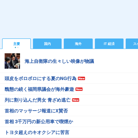
主要
国内
海外
IT 経済
ス
海上自衛隊の生々しい映像が物議
頭皮をボロボロにする夏のNG行為
醜態の続く福岡県議会が海外豪遊
列に割り込んだ男女 青ざめ逃亡
首相のマッサージ報道にX賛否
首相 3千万円の新公用車で喫煙か
トヨタ超えのキオクシアに苦言