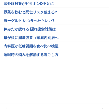
紫外線対策がビタミンD不足に
緑茶を飲むと死亡リスク低まる?
ヨーグルト いつ食べたらいい?
休みだが疲れる 隠れ疲労対策は
母が娘に減量強要→家庭内別居へ
内科医が低糖質麺を食べ比べ検証
睡眠時の悩みを解消する過ごし方