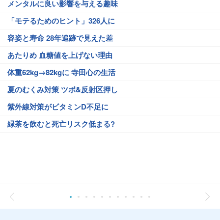
メンタルに良い影響を与える趣味
「モテるためのヒント」326人に
容姿と寿命 28年追跡で見えた差
あたりめ 血糖値を上げない理由
体重62kg→82kgに 寺田心の生活
夏のむくみ対策 ツボ&反射区押し
紫外線対策がビタミンD不足に
緑茶を飲むと死亡リスク低まる?