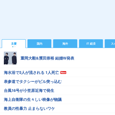
主要
国内
海外
IT 経済
ス
重岡大毅&濱田崇裕 結婚W発表
海水浴で3人が流される 1人死亡
表参道でタクシーがビル突っ込む
台風16号が小笠原近海で発生
海上自衛隊の生々しい映像が物議
教員の性暴力 止まらないワケ