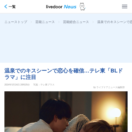
一覧
>
>
>
温泉でのキスシーンで恋
ニューストップ
芸能ニュース
芸能総合ニュース
温泉でのキスシーンで恋心を確信…テレ東「BLド
ラマ」に注目
2024年5月24日 20時25分
写真：テレ東プラス
by ライブドアニュース編集部