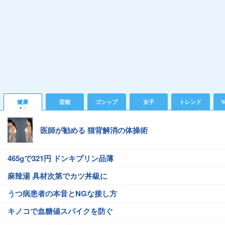
健康
芸能
ゴシップ
女子
トレンド
Y
医師が勧める 猫背解消の体操術
465gで321円 ドンキプリン品薄
麻辣湯 具材次第でカツ丼級に
うつ病患者の本音とNGな接し方
キノコで血糖値スパイクを防ぐ