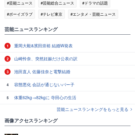
#芸能ニュース
#芸能総合ニュース
#ドラマの話題
#ボーイズラブ
#テレビ東京
#エンタメ・芸能ニュース
芸能ニュースランキング
重岡大毅&濱田崇裕 結婚W発表
1
山崎怜奈、突然妊娠だけ公表の訳
2
池田直人 佐藤佳奈と電撃結婚
3
容態悪化 会話が通じないパー子
4
体重62kg→82kgに 寺田心の生活
5
芸能ニュースランキングをもっと見る
画像アクセスランキング