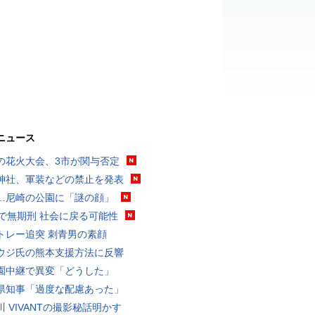
ニュース
の花火大会、3市が関与否定
神社、軍装などの禁止を発表
…尼崎の公園に「謎の顔」
代で無期刑 社会に戻る可能性
トレー追突 刺青男の素顔
ウジ氏の熊本支援方法に反響
園中継で異変「どうした」
県知事「過度な配慮あった」
川 VIVANTの撮影秘話明かす