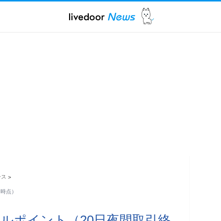
ース
>
了時点）
ルポイント（20日夜間取引終