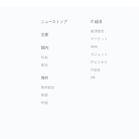
ニューストップ
IT 経済
経済総合
主要
マーケット
Web
国内
ガジェット
社会
ITビジネス
政治
IT総合
海外
PR
海外総合
韓国
中国