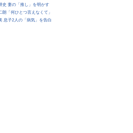
耕史 妻の「推し」を明かす
二朗「何ひとつ言えなくて」
美 息子2人の「病気」を告白