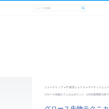
ニューストップ
IT 経済ニュース
マーケットニュ
>
>
グロース先物テクニカルポイント（20日夜間取引終
グロース先物テクニカ