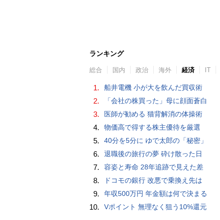
ランキング
総合
国内
政治
海外
経済
IT
1.
船井電機 小が大を飲んだ買収術
2.
「会社の株買った」母に顔面蒼白
3.
医師が勧める 猫背解消の体操術
4.
物価高で得する株主優待を厳選
5.
40分を5分に ゆで太郎の「秘密」
6.
退職後の旅行の夢 砕け散った日
7.
容姿と寿命 28年追跡で見えた差
8.
ドコモの銀行 改悪で乗換え先は
9.
年収500万円 年金額は何で決まる
10.
Vポイント 無理なく狙う10%還元