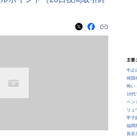
主要
中止
靖国
怖い
10
ベン
リュ
甲子
福岡
長谷