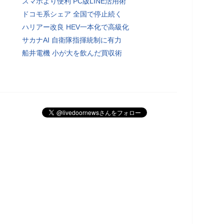
スマホより便利 PC版LINE活用術
ドコモ系シェア 全国で停止続く
ハリアー改良 HEV一本化で高級化
サカナAI 自衛隊指揮統制に有力
船井電機 小が大を飲んだ買収術