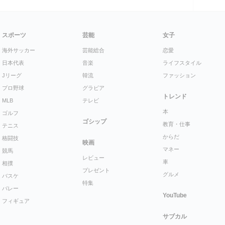
スポーツ
芸能
女子
海外サッカー
芸能総合
恋愛
日本代表
音楽
ライフスタイル
Jリーグ
韓流
ファッション
プロ野球
グラビア
トレンド
MLB
テレビ
本
ゴルフ
ゴシップ
教育・仕事
テニス
からだ
格闘技
映画
マネー
競馬
レビュー
車
相撲
プレゼント
グルメ
バスケ
特集
バレー
YouTube
フィギュア
サブカル