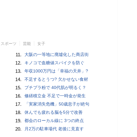
スポーツ
芸能
女子
11.
大阪の一等地に廃墟化した商店街
12.
キノコで血糖値スパイクを防ぐ
13.
年収1000万円は「幸福の天井」?
14.
不足するとうつ? 欠かせない食材
15.
プチプラ粉で 40代肌が明るく？
16.
修繕積立金 不足で一時金が発生
17.
「実家消失危機」50歳息子が絶句
18.
休んでも疲れる脳を5分で改善
19.
都会のローカル線に 3つの終点
20.
月2万の駐車場代 老後に見直す