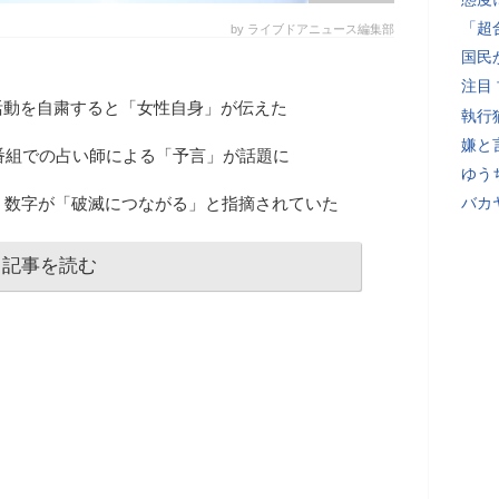
「超
by ライブドアニュース編集部
国民
注目
活動を自粛すると「女性自身」が伝えた
執行
嫌と
の番組での占い師による「予言」が話題に
ゆう
う数字が「破滅につながる」と指摘されていた
バカ
記事を読む