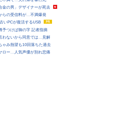
合金の男」デザイナーが死去
からの受信料が…不満爆発
 古いPCが復活するUSB
猶予つけば御の字 記者指摘
言わないから同意では…見解
ちゃみ熱望も10回落ちた過去
ヤロー…人気声優が別れ悲痛