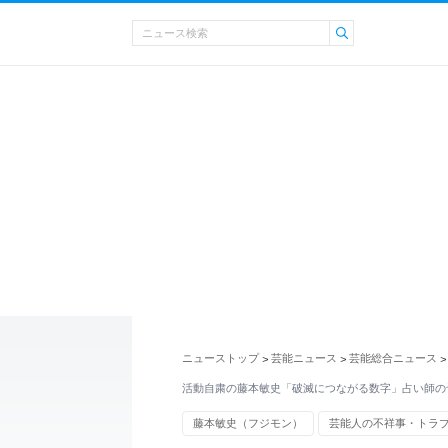
ニューストップ
芸能ニュース
芸能総合ニュース
>
>
>
活動自粛の藤本敏史「破滅につながる数字」占い師の
藤本敏史（フジモン）
芸能人の不祥事・トラ