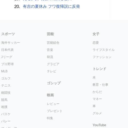
20.
有吉の夏休み フワ復帰説に反発
スポーツ
芸能
女子
海外サッカー
芸能総合
恋愛
日本代表
音楽
ライフスタイル
Jリーグ
韓流
ファッション
プロ野球
グラビア
トレンド
MLB
テレビ
本
ゴルフ
ゴシップ
教育・仕事
テニス
からだ
格闘技
映画
マネー
競馬
レビュー
車
相撲
プレゼント
グルメ
バスケ
特集
バレー
YouTube