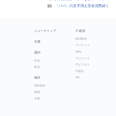
10.
「パパ」の文字消え完全沈黙続く
ニューストップ
IT 経済
経済総合
主要
マーケット
Web
国内
ガジェット
社会
ITビジネス
政治
IT総合
海外
PR
海外総合
韓国
中国