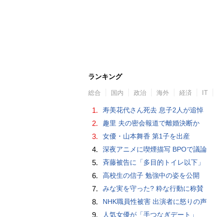
ランキング
総合
国内
政治
海外
経済
IT
1.
寿美花代さん死去 息子2人が追悼
2.
趣里 夫の密会報道で離婚決断か
3.
女優・山本舞香 第1子を出産
4.
深夜アニメに喫煙描写 BPOで議論
5.
斉藤被告に「多目的トイレ以下」
6.
高校生の信子 勉強中の姿を公開
7.
みな実を守った? 粋な行動に称賛
8.
NHK職員性被害 出演者に怒りの声
9.
人気女優が「手つなぎデート」