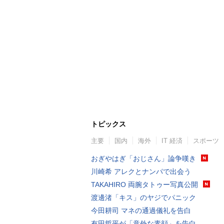
トピックス
主要
国内
海外
IT 経済
スポーツ
おぎやはぎ「おじさん」論争嘆き
川崎希 アレクとナンパで出会う
TAKAHIRO 両腕タトゥー写真公開
渡邊渚「キス」のヤジでパニック
今田耕司 マネの通過儀礼を告白
有田哲平が「意外な素顔」を告白