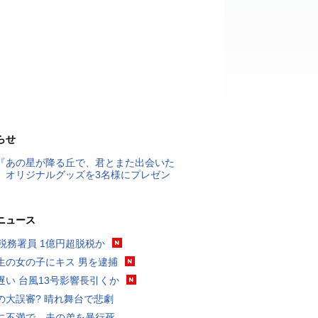
らせ
『あの星が降る丘で、君とまた出会いた
』オリジナルグッズを3名様にプレゼン
ニュース
代税務署員 1億円超脱税か
生の女の子にキス 男を逮捕
遅い 台風13号影響長引くか
の大誤審? 晴れ舞台で悲劇
に不満で…夫の弟を暴行死