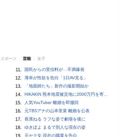
スポーツ
芸能
女子
11.
国民からの受信料が…不満爆発
12.
薄幸が性欲を告白「1日AV見る」
13.
「地面師たち」新作の撮影開始か
14.
HIKAKIN 熊本地震被災地に2000万円を寄付「1円でも…支援の輪が広がることを願っています」
15.
人気YouTuber 離婚を即撤回
16.
元TBSアナの山本里菜 離婚を公表
17.
長濱ねる ラフな姿で劇場を後に
18.
ゆきぽよ まるで別人な現在の姿
19.
元セク女 現在の職業を告白