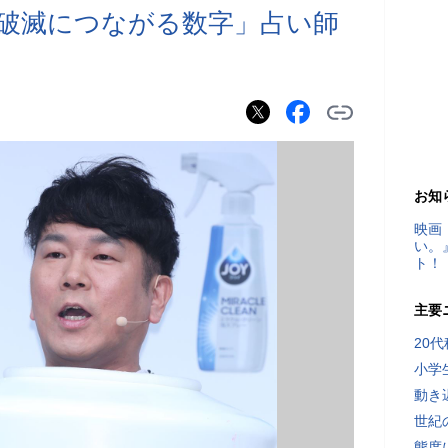
破滅につながる数字」占い師
お知
映画
い。
ト！
主要
20
小学
動き
世紀
態度