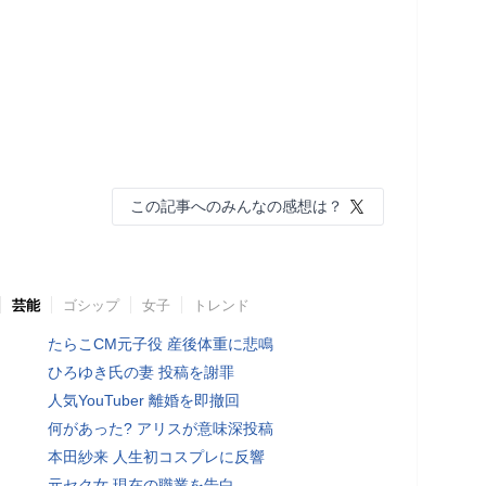
この記事へのみんなの感想は？
芸能
ゴシップ
女子
トレンド
たらこCM元子役 産後体重に悲鳴
ひろゆき氏の妻 投稿を謝罪
人気YouTuber 離婚を即撤回
何があった? アリスが意味深投稿
本田紗来 人生初コスプレに反響
元セク女 現在の職業を告白