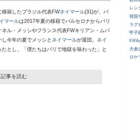
レン
に移籍したブラジル代表FW
ネイマール
(31)が、パ
韓国
イマール
は2017年夏の移籍でバルセロナからパリ
ラグ
オネル・メッシやフランス代表FWキリアン・ムバ
甲子
かし今年の夏でメッシと
ネイマール
が退団。
ネイ
FI
大倉
ったとし、「僕たちはパリで地獄を味わった」と
ロケ
記事を読む