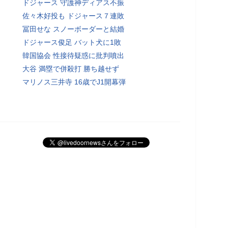
ドジャース 守護神ディアス不振
佐々木好投も ドジャース７連敗
冨田せな スノーボーダーと結婚
ドジャース俊足 バット犬に1敗
韓国協会 性接待疑惑に批判噴出
大谷 満塁で併殺打 勝ち越せず
マリノス三井寺 16歳でJ1開幕弾