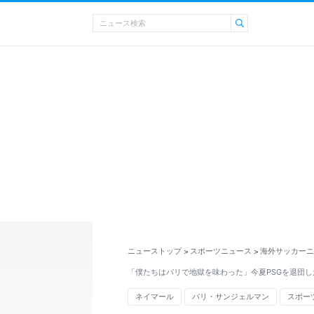
ニューストップ
スポーツニュース
海外サッカーニ
>
>
「僕たちはパリで地獄を味わった」今夏PSGを退団し
ネイマール
パリ・サンジェルマン
スポー