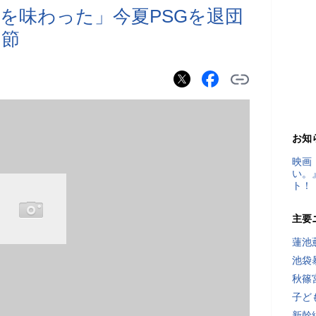
を味わった」今夏PSGを退団
み節
お知
映画
い。
ト！
主要
蓮池
池袋
秋篠
子ど
新幹