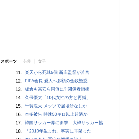
スポーツ
芸能
女子
11.
楽天から死球5個 新庄監督が苦言
12.
FIFA会長 愛人へ多額の金銭疑惑
13.
板倉も冨安ら同僚に? 関係者指摘
14.
久保優太「10代女性の方と再婚」
15.
千賀滉大 メッツで居場所なしか
16.
本多被告 時速50キロ以上超過か
17.
韓国サッカー界に衝撃 大韓サッカー協会に外国人審判への“性的接待”疑惑 韓国メディアが報道
18.
「2010年生まれ」事実に耳疑った