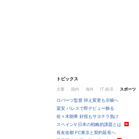
トピックス
主要
国内
海外
IT 経済
スポーツ
ロバーツ監督 抑え変更も示唆へ
冨安 パレスで即デビュー飾る
佐々木朗希 好投もサヨナラ負け
スペインV 日本の戦略的課題とは
長友佑都 FC東京と契約延長へ