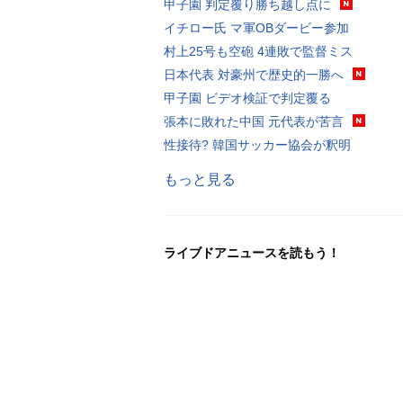
甲子園 判定覆り勝ち越し点に
イチロー氏 マ軍OBダービー参加
村上25号も空砲 4連敗で監督ミス
日本代表 対豪州で歴史的一勝へ
甲子園 ビデオ検証で判定覆る
張本に敗れた中国 元代表が苦言
性接待? 韓国サッカー協会が釈明
もっと見る
ライブドアニュースを読もう！