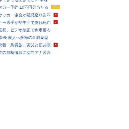
タカー予約 10万円分当たる
サッカー協会が疑惑巡り謝罪
ビー選手が熱中症で倒れ死亡
園初、ビデオ検証で判定覆る
FA会長 愛人へ多額の金銭疑惑
忠義「鳥貴族」実父と初共演
での無断撮影に女性アナ苦言