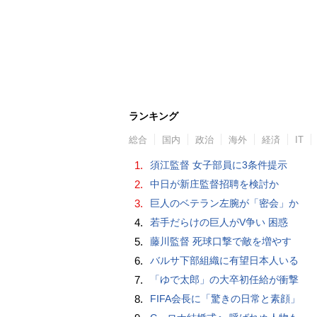
ランキング
総合
国内
政治
海外
経済
IT
1.
須江監督 女子部員に3条件提示
2.
中日が新庄監督招聘を検討か
3.
巨人のベテラン左腕が「密会」か
4.
若手だらけの巨人がV争い 困惑
5.
藤川監督 死球口撃で敵を増やす
6.
バルサ下部組織に有望日本人いる
7.
「ゆで太郎」の大卒初任給が衝撃
8.
FIFA会長に「驚きの日常と素顔」