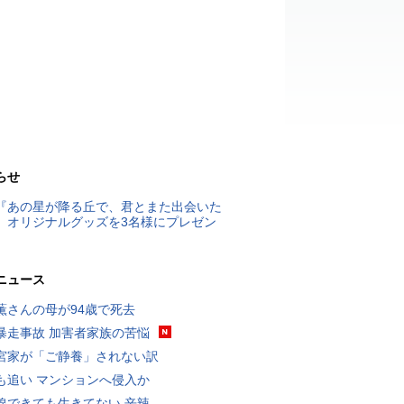
らせ
『あの星が降る丘で、君とまた出会いた
』オリジナルグッズを3名様にプレゼン
ニュース
薫さんの母が94歳で死去
暴走事故 加害者家族の苦悩
宮家が「ご静養」されない訳
も追い マンションへ侵入か
線できても生きてない 辛辣