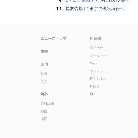
9.
C・ロナ結婚式へ 呼ばれぬ人物も
10.
長友佑都 FC東京で現役続行へ
ニューストップ
IT 経済
経済総合
主要
マーケット
Web
国内
ガジェット
社会
ITビジネス
政治
IT総合
海外
PR
海外総合
韓国
中国