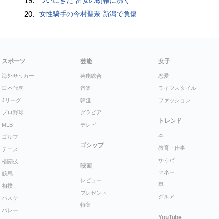
19.
ついにきた 冨安の朗報に沸く
20.
女性騎手の今村聖奈 新潟で負傷
スポーツ
芸能
女子
海外サッカー
芸能総合
恋愛
日本代表
音楽
ライフスタイル
Jリーグ
韓流
ファッション
プロ野球
グラビア
トレンド
MLB
テレビ
本
ゴルフ
ゴシップ
教育・仕事
テニス
からだ
格闘技
映画
マネー
競馬
レビュー
車
相撲
プレゼント
グルメ
バスケ
特集
バレー
YouTube