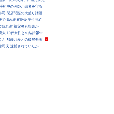
 手術中の医師が患者を守る
寿司 閉店間際の大盛り話題
汗で濡れ皮膚乾燥 男性死亡
で銃乱射 祖父母も殺害か
優太 10代女性との結婚報告
くん 加藤乃愛との破局発表
啓司氏 逮捕されていたか