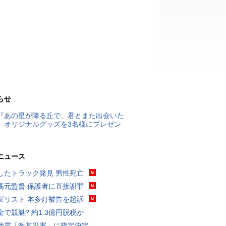
らせ
『あの星が降る丘で、君とまた出会いた
』オリジナルグッズを3名様にプレゼン
ニュース
したトラック発見 男性死亡
高元監督 保護者に直接謝罪
ダリスト 本多灯被告を起訴
金で競艇? 約1.3億円脱税か
地震「激甚災害」に指定決定