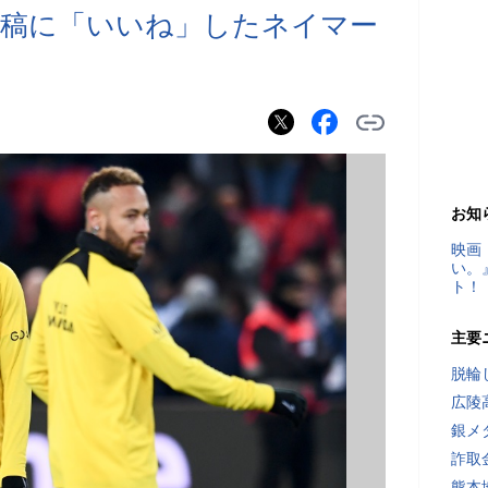
投稿に「いいね」したネイマー
お知
映画
い。
ト！
主要
脱輪
広陵
銀メ
詐取
熊本