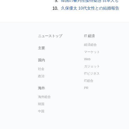
9.
韓国の審判性接待疑惑 日本人も
10.
久保優太 10代女性との結婚報告
ニューストップ
IT 経済
経済総合
主要
マーケット
Web
国内
ガジェット
社会
ITビジネス
政治
IT総合
海外
PR
海外総合
韓国
中国