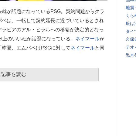
地震
去就が話題になっているPSG。契約問題からクラ
くら
バペは、一転して契約延長に近づいているとされ
服は
アラビアのアル・ヒラルへの移籍が決定的となっ
タイ
NS上のいいねが話題になっている。
ネイマール
が
久保
テオ
昨夏、エムバペはPSGに対して
ネイマール
と同
黒木
記事を読む