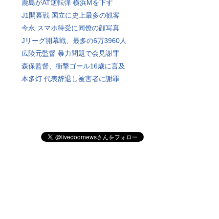
鹿島がAT逆転弾 横浜Mを下す
J1開幕戦 国立に史上最多の観客
今永 スマホ待受に同僚の顔写真
Jリーグ開幕戦、最多の6万3960人
広陵元監督 暴力問題で会見謝罪
森保監督、衝撃ゴール16歳に言及
本多灯 代表辞退し被害者に謝罪