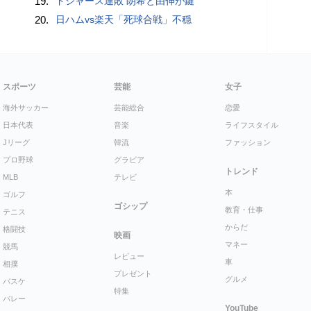
19.
ドジャース連敗 朗希と由伸が鍵
20.
日ハムvs楽天「死球合戦」不穏
スポーツ
芸能
女子
海外サッカー
芸能総合
恋愛
日本代表
音楽
ライフスタイル
Jリーグ
韓流
ファッション
プロ野球
グラビア
トレンド
MLB
テレビ
本
ゴルフ
ゴシップ
教育・仕事
テニス
からだ
格闘技
映画
マネー
競馬
レビュー
車
相撲
プレゼント
グルメ
バスケ
特集
バレー
YouTube