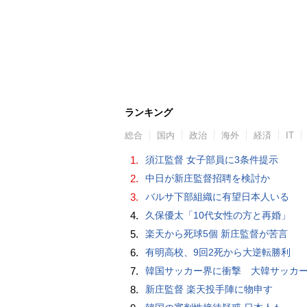
ランキング
総合
国内
政治
海外
経済
IT
1.
須江監督 女子部員に3条件提示
2.
中日が新庄監督招聘を検討か
3.
バルサ下部組織に有望日本人いる
4.
久保優太「10代女性の方と再婚」
5.
楽天から死球5個 新庄監督が苦言
6.
有明高校、9回2死から大逆転勝利
7.
韓国サッカー界に衝撃 大韓サッカー協会に外国人審判への“性的接待”疑惑 韓国メディア
8.
新庄監督 楽天投手陣に物申す