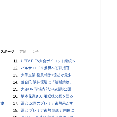
スポーツ
芸能
女子
11.
UEFA FIFA大会ボイコット継続へ
12.
バルサ ロドリ獲得へ初弾拒否
13.
大手企業 役員報酬1億超が最多
14.
落合氏 阪神優勝に「油断禁物」
15.
大谷HR 球場内部から撮影公開
16.
坂本花織さん 引退後の夏を語る
が報道
17.
冨安 念願のプレミア復帰果たす
18.
冨安 プレミア復帰 鎌田と同僚に