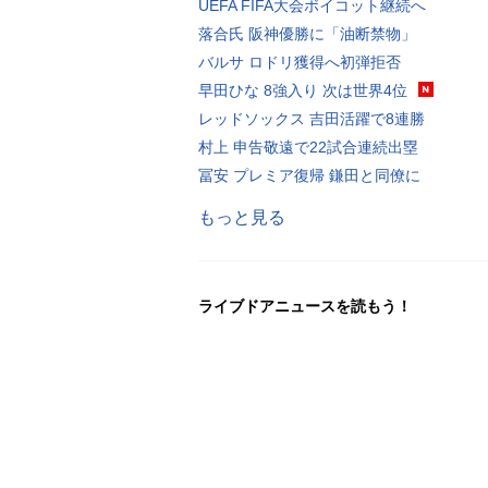
UEFA FIFA大会ボイコット継続へ
落合氏 阪神優勝に「油断禁物」
バルサ ロドリ獲得へ初弾拒否
早田ひな 8強入り 次は世界4位
レッドソックス 吉田活躍で8連勝
村上 申告敬遠で22試合連続出塁
冨安 プレミア復帰 鎌田と同僚に
もっと見る
ライブドアニュースを読もう！