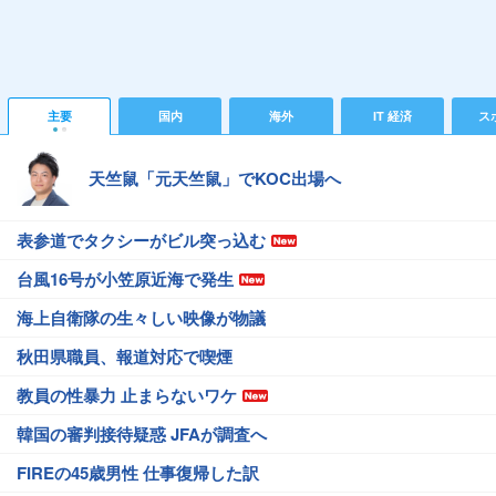
主要
国内
海外
IT 経済
ス
天竺鼠「元天竺鼠」でKOC出場へ
表参道でタクシーがビル突っ込む
台風16号が小笠原近海で発生
海上自衛隊の生々しい映像が物議
秋田県職員、報道対応で喫煙
教員の性暴力 止まらないワケ
韓国の審判接待疑惑 JFAが調査へ
FIREの45歳男性 仕事復帰した訳