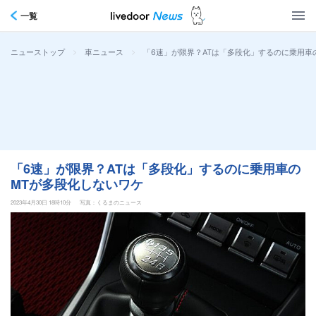
一覧
>
>
「6速」が限界？ATは「多段化」するのに乗用車
ニューストップ
車ニュース
「6速」が限界？ATは「多段化」するのに乗用車の
MTが多段化しないワケ
2023年4月30日 18時10分
写真：くるまのニュース