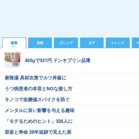
健康
芸能
ゴシップ
女子
トレンド
Y
465gで321円 ドンキプリン品薄
麻辣湯 具材次第でカツ丼級に
うつ病患者の本音とNGな接し方
キノコで血糖値スパイクを防ぐ
メンタルに良い影響を与える趣味
「モテるためのヒント」326人に
容姿と寿命 28年追跡で見えた差