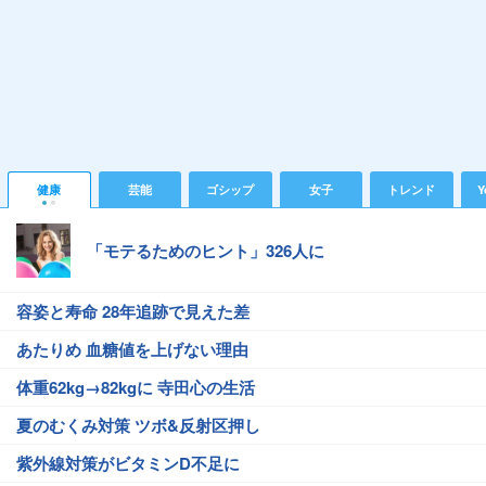
健康
芸能
ゴシップ
女子
トレンド
Y
「モテるためのヒント」326人に
容姿と寿命 28年追跡で見えた差
あたりめ 血糖値を上げない理由
体重62kg→82kgに 寺田心の生活
夏のむくみ対策 ツボ&反射区押し
紫外線対策がビタミンD不足に