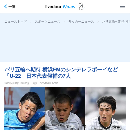
一覧
>
>
>
パリ五輪へ期待 横
ニューストップ
スポーツニュース
サッカーニュース
パリ五輪へ期待 横浜FMのシンデレラボーイなど
「U-22」日本代表候補の7人
2023年4月29日 12時26分
写真：FOOTBALL ZONE