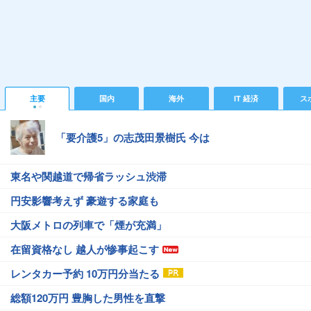
主要
国内
海外
IT 経済
ス
「要介護5」の志茂田景樹氏 今は
東名や関越道で帰省ラッシュ渋滞
円安影響考えず 豪遊する家庭も
大阪メトロの列車で「煙が充満」
在留資格なし 越人が惨事起こす
レンタカー予約 10万円分当たる
総額120万円 豊胸した男性を直撃