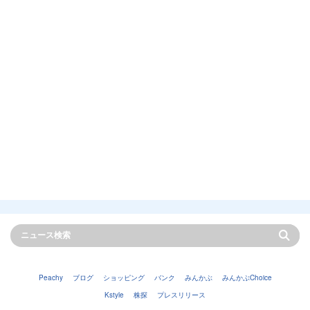
Peachy
ブログ
ショッピング
バンク
みんかぶ
みんかぶChoice
Kstyle
株探
プレスリリース