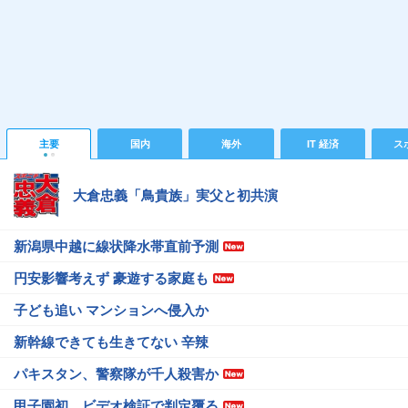
主要
国内
海外
IT 経済
ス
大倉忠義「鳥貴族」実父と初共演
新潟県中越に線状降水帯直前予測
円安影響考えず 豪遊する家庭も
子ども追い マンションへ侵入か
新幹線できても生きてない 辛辣
パキスタン、警察隊が千人殺害か
甲子園初、ビデオ検証で判定覆る