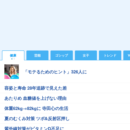
健康
芸能
ゴシップ
女子
トレンド
Y
「モテるためのヒント」326人に
容姿と寿命 28年追跡で見えた差
あたりめ 血糖値を上げない理由
体重62kg→82kgに 寺田心の生活
夏のむくみ対策 ツボ&反射区押し
紫外線対策がビタミンD不足に