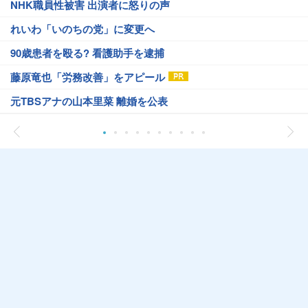
NHK職員性被害 出演者に怒りの声
れいわ「いのちの党」に変更へ
90歳患者を殴る? 看護助手を逮捕
藤原竜也「労務改善」をアピール
元TBSアナの山本里菜 離婚を公表