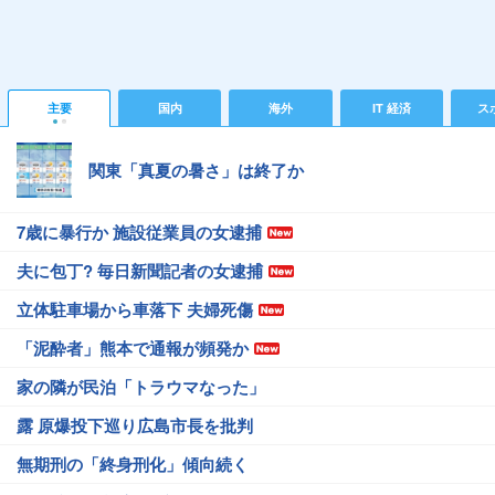
主要
国内
海外
IT 経済
ス
関東「真夏の暑さ」は終了か
7歳に暴行か 施設従業員の女逮捕
夫に包丁? 毎日新聞記者の女逮捕
立体駐車場から車落下 夫婦死傷
「泥酔者」熊本で通報が頻発か
家の隣が民泊「トラウマなった」
露 原爆投下巡り広島市長を批判
無期刑の「終身刑化」傾向続く