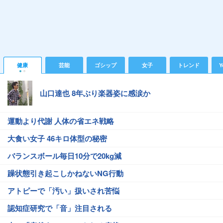
健康
芸能
ゴシップ
女子
トレンド
Y
山口達也 8年ぶり楽器姿に感涙か
運動より代謝 人体の省エネ戦略
大食い女子 46キロ体型の秘密
バランスボール毎日10分で20kg減
躁状態引き起こしかねないNG行動
アトピーで「汚い」扱いされ苦悩
認知症研究で「音」注目される