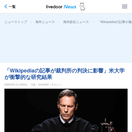
一覧
>
>
>
「Wikipediaの記
ニューストップ
海外ニュース
海外総合ニュース
「Wikipediaの記事が裁判所の判決に影響」米大学
が衝撃的な研究結果
2022年8月1日 21時0分
写真：GIGAZINE（ギガジン）