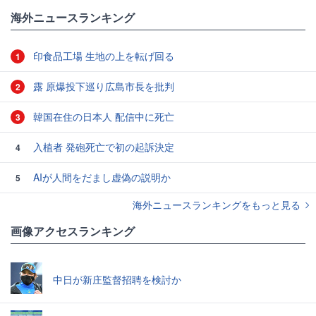
#アメリカ
海外ニュースランキング
印食品工場 生地の上を転げ回る
1
露 原爆投下巡り広島市長を批判
2
韓国在住の日本人 配信中に死亡
3
入植者 発砲死亡で初の起訴決定
4
AIが人間をだまし虚偽の説明か
5
海外ニュースランキングをもっと見る
画像アクセスランキング
中日が新庄監督招聘を検討か