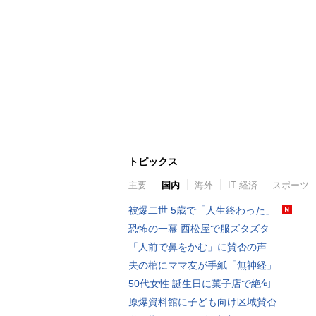
トピックス
主要
国内
海外
IT 経済
スポーツ
被爆二世 5歳で「人生終わった」
恐怖の一幕 西松屋で服ズタズタ
「人前で鼻をかむ」に賛否の声
夫の棺にママ友が手紙「無神経」
50代女性 誕生日に菓子店で絶句
原爆資料館に子ども向け区域賛否