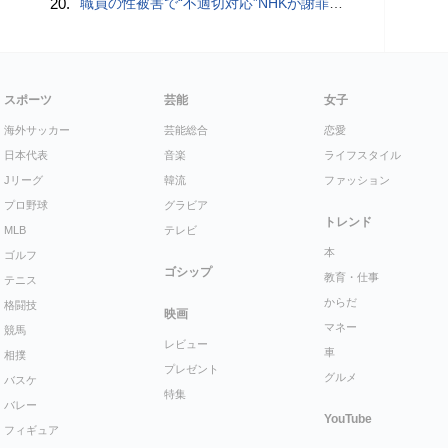
20.
職員の性被害で“不適切対応”NHKが謝罪 番組出演者から性被害受け休職…部署異動認めず、関係者処分なし
スポーツ
芸能
女子
海外サッカー
芸能総合
恋愛
日本代表
音楽
ライフスタイル
Jリーグ
韓流
ファッション
プロ野球
グラビア
トレンド
MLB
テレビ
本
ゴルフ
ゴシップ
教育・仕事
テニス
からだ
格闘技
映画
マネー
競馬
レビュー
車
相撲
プレゼント
グルメ
バスケ
特集
バレー
YouTube
フィギュア