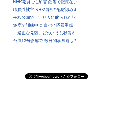
NHK職員に性加害 飲酒で記憶ない
職員性被害 NHK特段の配慮認めず
平和公園で…守り人に叱られた訳
鈴鹿で訓練中に 白バイ隊員重傷
「適正な発砲」どのような状況か
台風13号影響で 数日間暴風雨も?