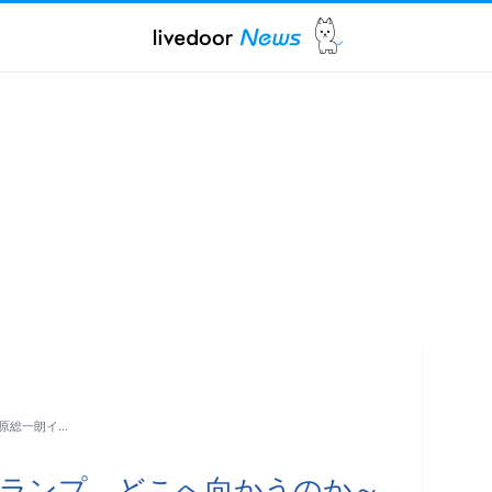
原総一朗イ…
トランプ、どこへ向かうのか～