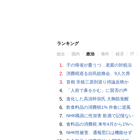
ランキング
総合
国内
政治
海外
経済
IT
1.
子の帰省が憂うつ…老親の対処法
2.
消費税巡る自民総務会、9人欠席
3.
首相 非核三原則巡り持論反映か
4.
「人前で鼻をかむ」に賛否の声
5.
進化した高須幹弥氏 大胸筋覚醒
6.
飲食料品の消費税1% 外食に逆風
7.
NHK職員に性加害 飲酒で記憶ない
8.
食料品の消費税 来年4月から1%へ
9.
NHK性被害、通報窓口は機能せず