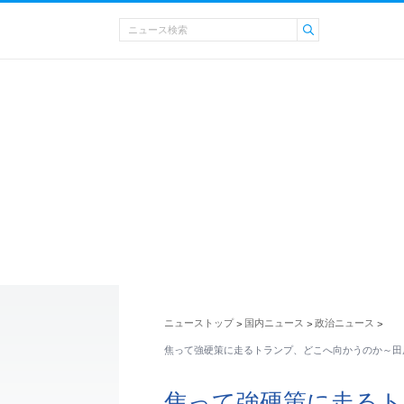
ニューストップ
国内ニュース
政治ニュース
>
>
>
焦って強硬策に走るトランプ、どこへ向かうのか～田
焦って強硬策に走る