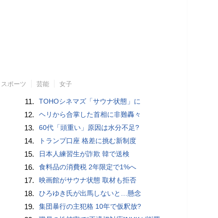
スポーツ
芸能
女子
11.
TOHOシネマズ「サウナ状態」に
12.
ヘリから合掌した首相に非難轟々
13.
60代「頭重い」原因は水分不足?
14.
トランプ口座 格差に挑む新制度
15.
日本人練習生が詐欺 韓で送検
16.
食料品の消費税 2年限定で1%へ
17.
映画館がサウナ状態 取材も拒否
18.
ひろゆき氏が出馬しないと…懸念
19.
集団暴行の主犯格 10年で仮釈放?