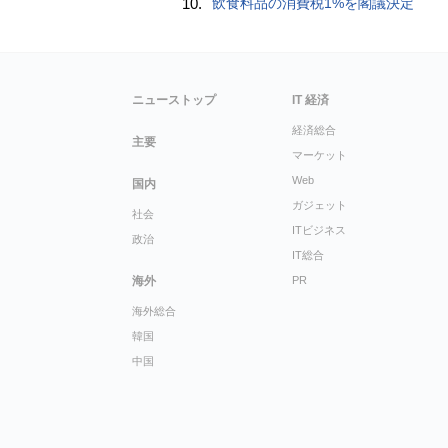
10.
飲食料品の消費税1%を閣議決定
ニューストップ
IT 経済
経済総合
主要
マーケット
Web
国内
ガジェット
社会
ITビジネス
政治
IT総合
海外
PR
海外総合
韓国
中国