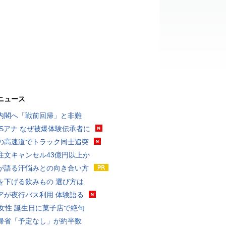
ニュース
内閣へ「戦前回帰」と非難
BSアナ なぜ被爆体験伝承者に
の高速道でトラック同士追突
注文キャンセル43億円以上か
が語る汗悩みとの向き合い方
を下げる飲みもの 選び方は
アが夜行バス利用 体験語る
代女性 誕生日に菓子店で絶句
帰省「予定なし」が約半数