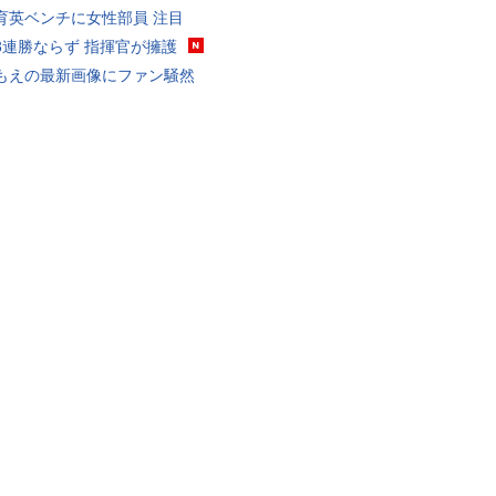
育英ベンチに女性部員 注目
8連勝ならず 指揮官が擁護
もえの最新画像にファン騒然