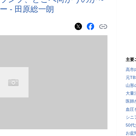
 - 田原総一朗
主要
高市
元T
山形
大量
医師
血圧
シニ
50
お盆