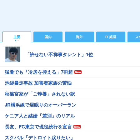
主要
国内
海外
IT 経済
ス
「許せない不祥事タレント」1位
猛暑でも「冷房を控える」7割超
池袋暴走事故 加害者家族の苦悩
秋篠宮家が「ご静養」されない訳
JR横浜線で居眠りのオーバーラン
ケニア人と結婚「差別」のリアル
長友、FC東京で現役続行を宣言
スクバル「デトロイト戻りたい」