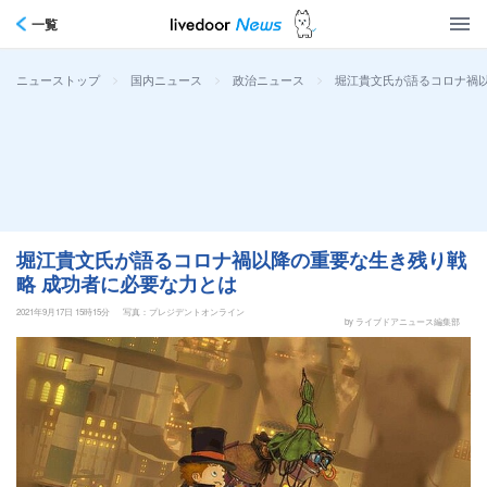
一覧
>
>
>
堀江貴文氏が語るコロナ禍
ニューストップ
国内ニュース
政治ニュース
堀江貴文氏が語るコロナ禍以降の重要な生き残り戦
略 成功者に必要な力とは
2021年9月17日 15時15分
写真：プレジデントオンライン
by ライブドアニュース編集部