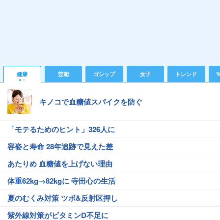
健康
芸能
ゴシップ
女子
トレンド
Y
キノコで血糖値スパイクを防ぐ
「モテるためのヒント」326人に
容姿と寿命 28年追跡で見えた差
あたりめ 血糖値を上げない理由
体重62kg→82kgに 寺田心の生活
夏のむくみ対策 ツボ&反射区押し
紫外線対策がビタミンD不足に