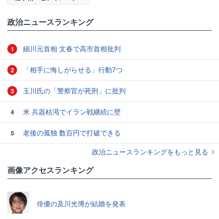
政治ニュースランキング
細川元首相 文春で高市首相批判
1
「相手に悔しがらせる」行動7つ
2
玉川氏の「警察官が死刑」に批判
3
米 兵器枯渇でイラン戦継続に壁
4
老後の孤独 数百円で打破できる
5
政治ニュースランキングをもっと見る
画像アクセスランキング
俳優の及川光博が結婚を発表