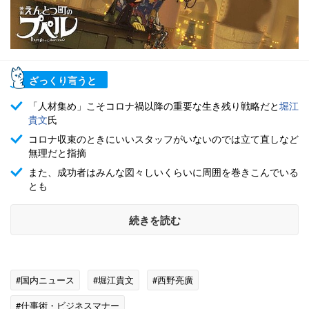
ざっくり言うと
「人材集め」こそコロナ禍以降の重要な生き残り戦略だと
堀江
貴文
氏
コロナ収束のときにいいスタッフがいないのでは立て直しなど
無理だと指摘
また、成功者はみんな図々しいくらいに周囲を巻きこんでいる
とも
続きを読む
#国内ニュース
#堀江貴文
#西野亮廣
#仕事術・ビジネスマナー