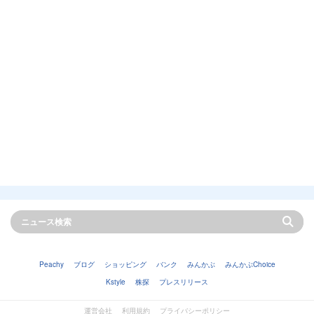
Peachy
ブログ
ショッピング
バンク
みんかぶ
みんかぶChoice
Kstyle
株探
プレスリリース
運営会社
利用規約
プライバシーポリシー