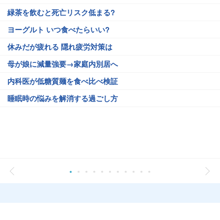
緑茶を飲むと死亡リスク低まる?
ヨーグルト いつ食べたらいい?
休みだが疲れる 隠れ疲労対策は
母が娘に減量強要→家庭内別居へ
内科医が低糖質麺を食べ比べ検証
睡眠時の悩みを解消する過ごし方