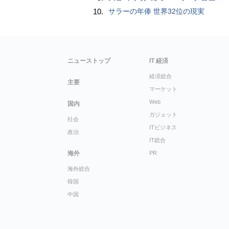
10.
サラーの年俸 世界32位の現実
ニューストップ
IT 経済
経済総合
主要
マーケット
Web
国内
ガジェット
社会
ITビジネス
政治
IT総合
海外
PR
海外総合
韓国
中国