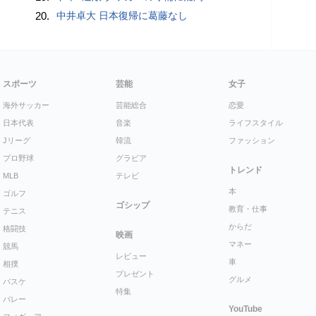
20.
中井卓大 日本復帰に葛藤なし
スポーツ
芸能
女子
海外サッカー
芸能総合
恋愛
日本代表
音楽
ライフスタイル
Jリーグ
韓流
ファッション
プロ野球
グラビア
トレンド
MLB
テレビ
本
ゴルフ
ゴシップ
教育・仕事
テニス
からだ
格闘技
映画
マネー
競馬
レビュー
車
相撲
プレゼント
グルメ
バスケ
特集
バレー
YouTube