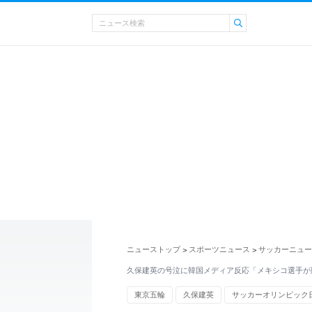
ニューストップ
スポーツニュース
サッカーニュー
>
>
久保建英の号泣に韓国メディア反応「メキシコ選手が
東京五輪
久保建英
サッカーオリンピック