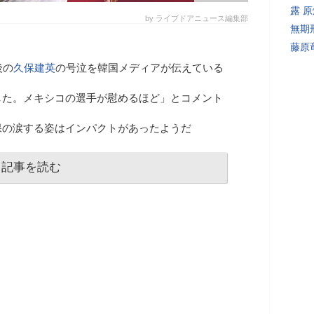
露 
by ライブドアニュース編集部
無期
藤原
後の
久保建英
の号泣を韓国メディアが伝えている
した。メキシコの選手が慰めるほど」とコメント
保の涙する姿はインパクトがあったようだ
記事を読む