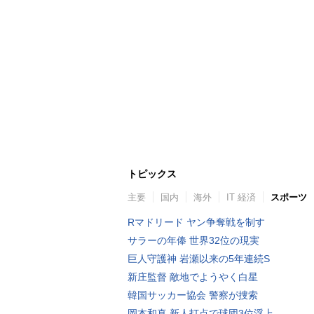
トピックス
主要
国内
海外
IT 経済
スポーツ
Rマドリード ヤン争奪戦を制す
サラーの年俸 世界32位の現実
巨人守護神 岩瀬以来の5年連続S
新庄監督 敵地でようやく白星
韓国サッカー協会 警察が捜索
岡本和真 新人打点で球団3位浮上