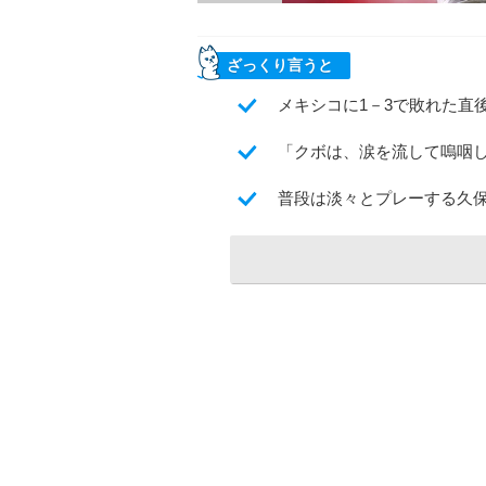
ざっくり言うと
メキシコに1－3で敗れた直
「クボは、涙を流して嗚咽
普段は淡々とプレーする久