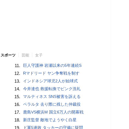
スポーツ
芸能
女子
11.
巨人守護神 岩瀬以来の5年連続S
12.
Rマドリード ヤン争奪戦を制す
13.
インドネシア球児2人が始球式
14.
今井達也 救援転換でピンク洗礼
15.
マルティネス SNS被害を訴える
16.
ペラルタ 去り際に残した仲裁役
17.
鹿島VS横浜M 国立6万人の開幕戦
18.
新庄監督 敵地でようやく白星
19.
ド軍5連敗 タッカーの守備に疑問