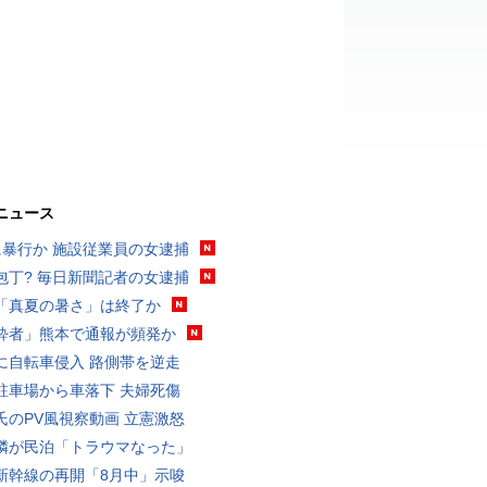
ニュース
に暴行か 施設従業員の女逮捕
包丁? 毎日新聞記者の女逮捕
「真夏の暑さ」は終了か
酔者」熊本で通報が頻発か
に自転車侵入 路側帯を逆走
駐車場から車落下 夫婦死傷
氏のPV風視察動画 立憲激怒
隣が民泊「トラウマなった」
新幹線の再開「8月中」示唆