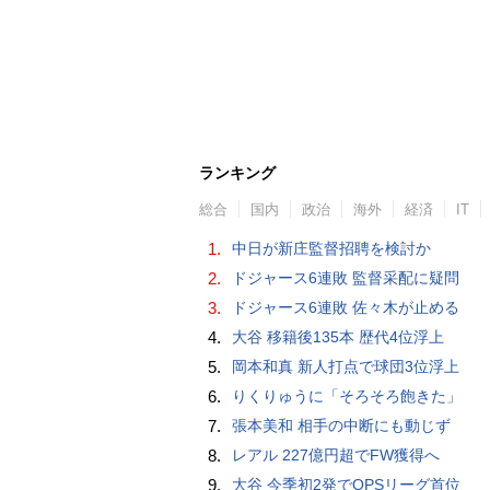
ランキング
総合
国内
政治
海外
経済
IT
1.
中日が新庄監督招聘を検討か
2.
ドジャース6連敗 監督采配に疑問
3.
ドジャース6連敗 佐々木が止める
4.
大谷 移籍後135本 歴代4位浮上
5.
岡本和真 新人打点で球団3位浮上
6.
りくりゅうに「そろそろ飽きた」
7.
張本美和 相手の中断にも動じず
8.
レアル 227億円超でFW獲得へ
9.
大谷 今季初2発でOPSリーグ首位