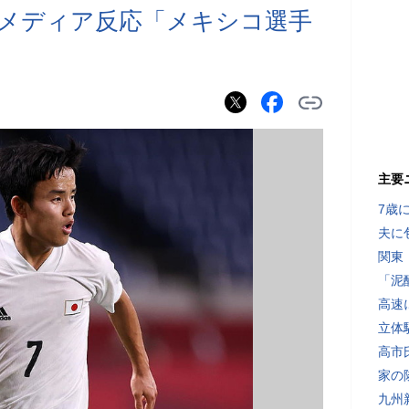
メディア反応「メキシコ選手
主要
7歳
夫に
関東
「泥
高速
立体
高市
家の
九州