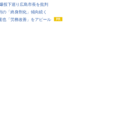
原爆投下巡り広島市長を批判
刑の「終身刑化」傾向続く
竜也「労務改善」をアピール