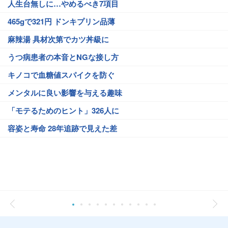
人生台無しに…やめるべき7項目
465gで321円 ドンキプリン品薄
麻辣湯 具材次第でカツ丼級に
うつ病患者の本音とNGな接し方
キノコで血糖値スパイクを防ぐ
メンタルに良い影響を与える趣味
「モテるためのヒント」326人に
容姿と寿命 28年追跡で見えた差