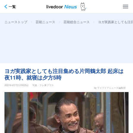
一覧
>
>
>
ヨガ実践家としても注目
ニューストップ
芸能ニュース
芸能総合ニュース
ヨガ実践家としても注目集める片岡鶴太郎 起床は
夜11時、就寝は夕方5時
2021年4月7日 21時25分
写真：テレ東プラス
by ライブドアニュース編集部