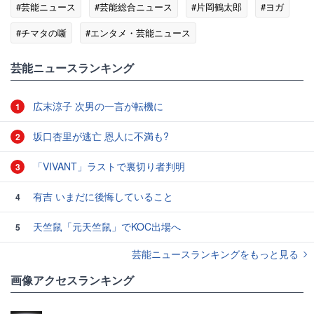
#芸能ニュース
#芸能総合ニュース
#片岡鶴太郎
#ヨガ
#チマタの噺
#エンタメ・芸能ニュース
芸能ニュースランキング
広末涼子 次男の一言が転機に
1
坂口杏里が逃亡 恩人に不満も?
2
「VIVANT」ラストで裏切り者判明
3
有吉 いまだに後悔していること
4
天竺鼠「元天竺鼠」でKOC出場へ
5
芸能ニュースランキングをもっと見る
画像アクセスランキング