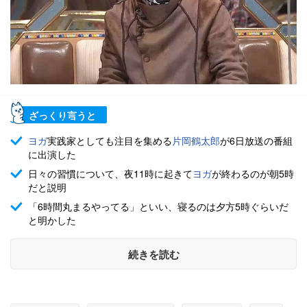
ざっくり言うと
ヨガ
実践家としても注目を集める
片岡鶴太郎
が6日放送の番組
に出演した
日々の習慣について、夜11時に起きて
ヨガ
が終わるのが朝5時
だと説明
「6時間丸まるやってる」といい、寝るのは夕方5時ぐらいだ
と明かした
続きを読む