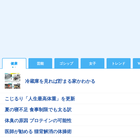
健康
芸能
ゴシップ
女子
トレンド
Y
冷蔵庫を見れば貯まる家かわかる
こじるり「人生最高体重」を更新
夏の寝不足 食事制限でも太る訳
体臭の原因 プロテインの可能性
医師が勧める 猫背解消の体操術