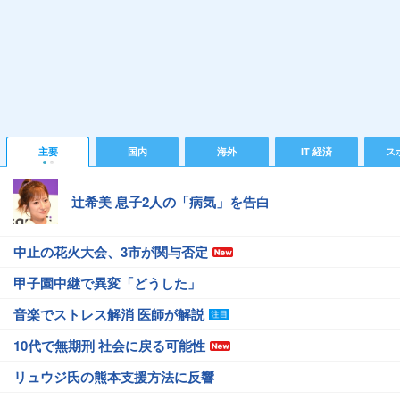
主要
国内
海外
IT 経済
ス
辻希美 息子2人の「病気」を告白
中止の花火大会、3市が関与否定
甲子園中継で異変「どうした」
音楽でストレス解消 医師が解説
10代で無期刑 社会に戻る可能性
リュウジ氏の熊本支援方法に反響