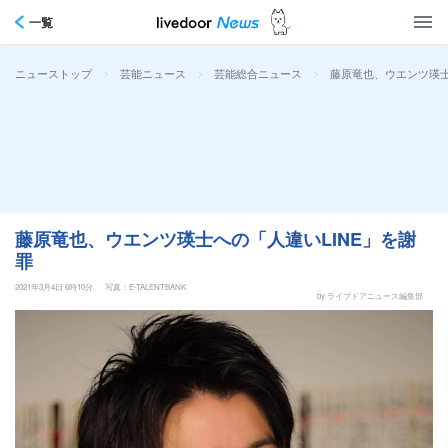
一覧
>
>
>
藤原竜也、ウエンツ瑛士
ニューストップ
芸能ニュース
芸能総合ニュース
藤原竜也、ウエンツ瑛士への「人違いLINE」を謝
罪
2021年3月4日 6時10分
写真：E-TALENTBANK
by ライブドアニュース編集部