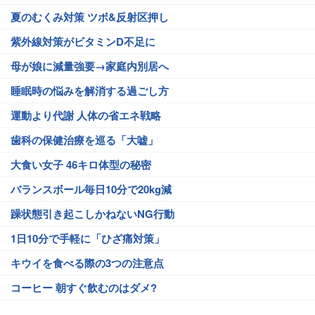
夏のむくみ対策 ツボ&反射区押し
紫外線対策がビタミンD不足に
母が娘に減量強要→家庭内別居へ
睡眠時の悩みを解消する過ごし方
運動より代謝 人体の省エネ戦略
歯科の保健治療を巡る「大嘘」
大食い女子 46キロ体型の秘密
バランスボール毎日10分で20kg減
躁状態引き起こしかねないNG行動
1日10分で手軽に「ひざ痛対策」
キウイを食べる際の3つの注意点
コーヒー 朝すぐ飲むのはダメ?