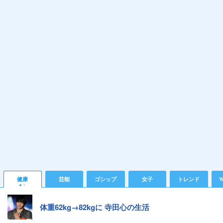
健康
芸能
ゴシップ
女子
トレンド
Y
体重62kg→82kgに 寺田心の生活