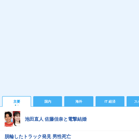
主要
国内
海外
IT 経済
ス
池田直人 佐藤佳奈と電撃結婚
脱輪したトラック発見 男性死亡