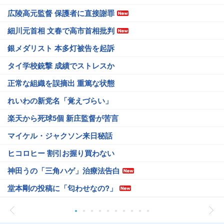
広陵高元監督 保護者に直接謝罪
細川元首相 文春で高市首相批判
銀メダリスト 本多灯被告を起訴
タイ学校銃撃 成績でストレスか
正常な組織を誤摘出 重篤な状態
れいわの新党名「覚えづらい」
楽天から死球5個 新庄監督が苦言
マイケル・ジャクソン来日秘話
ヒコロヒー 割引お握り買わない
神田うの「三角ハゲ」治療法告白
堂本剛の投稿に「匂わせなの?」