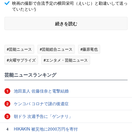
映画の撮影で合流予定の横田栄司（えいじ）と勘違いして送っ
ていたという
続きを読む
#芸能ニュース
#芸能総合ニュース
#藤原竜也
#火曜サプライズ
#エンタメ・芸能ニュース
芸能ニュースランキング
池田直人 佐藤佳奈と電撃結婚
1
ケンコバ コロナで謎の後遺症
2
朝ドラ 次週予告に「ゲンナリ」
3
HIKAKIN 被災地に2000万円を寄付
4