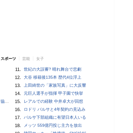
スポーツ
芸能
女子
11.
世紀の大誤審? 晴れ舞台で悲劇
12.
大谷 移籍後135本 歴代4位浮上
13.
上田綺世の「家族写真」に大反響
14.
元巨人選手が指揮 甲子園で快挙
が報道
15.
レアルでの経験 中井卓大が回想
16.
ロドリ バルサと4年契約の見込み
17.
バルサ下部組織に有望日本人いる
18.
メッツ 559億円投じ主力を放出