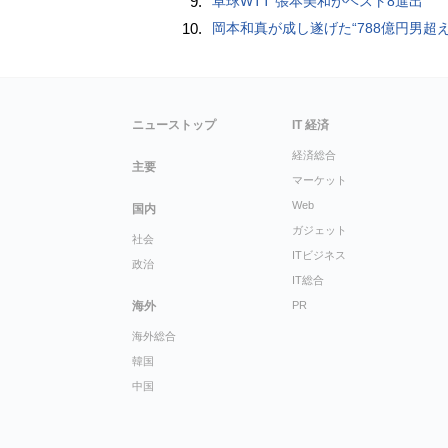
9.
卓球WTT 張本美和がベスト8進出
10.
岡本和真が成し遂げた“788億円男超え” いつのまにか「3位」…見据える球団
ニューストップ
IT 経済
経済総合
主要
マーケット
Web
国内
ガジェット
社会
ITビジネス
政治
IT総合
海外
PR
海外総合
韓国
中国