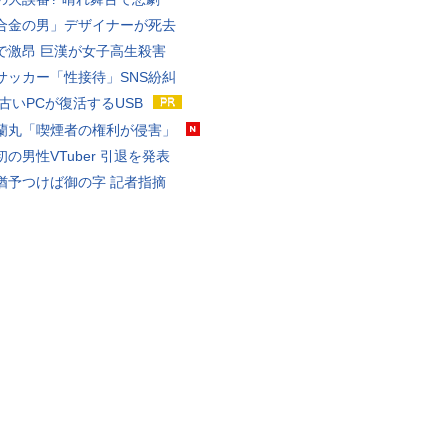
合金の男」デザイナーが死去
で激昂 巨漢が女子高生殺害
サッカー「性接待」SNS紛糾
 古いPCが復活するUSB
蘭丸「喫煙者の権利が侵害」
の男性VTuber 引退を発表
猶予つけば御の字 記者指摘