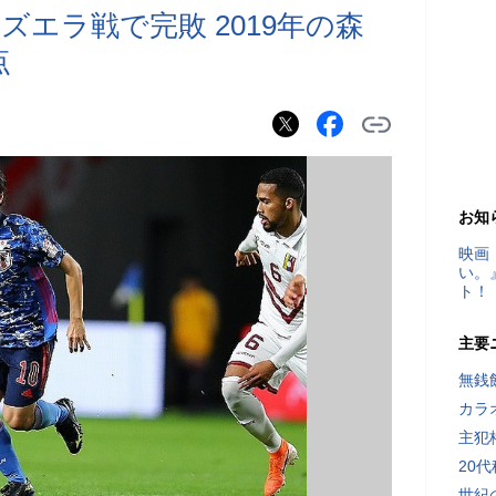
エラ戦で完敗 2019年の森
点
お知
映画
い。
ト！
主要
無銭
カラ
主犯
20
世紀