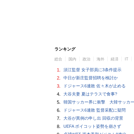
ランキング
総合
国内
政治
海外
経済
IT
1.
須江監督 女子部員に3条件提示
2.
中日が新庄監督招聘を検討か
3.
ドジャース6連敗 佐々木が止める
4.
大谷夫妻 夏はテラスで食事?
5.
韓国サッカー界に衝撃 大韓サッカー協会に外国人審判への“性的接待”疑惑 韓国メディア
6.
ドジャース6連敗 監督采配に疑問
7.
大谷が異例の申し出 回収の背景
8.
UEFA ボイコット姿勢を崩さず