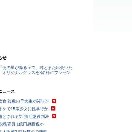
らせ
『あの星が降る丘で、君とまた出会いた
』オリジナルグッズを3名様にプレゼン
ニュース
飲食 複数の早大生が関与か
オケで15歳少女に性暴行か
格とされる男 無期懲役判決
代税務署員 1億円超脱税か
の大誤審? 晴れ舞台で悲劇