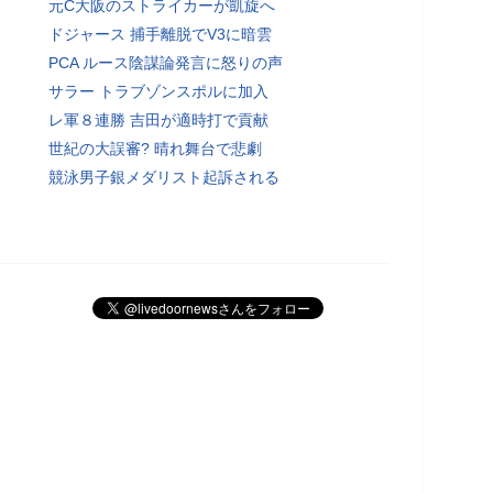
元C大阪のストライカーが凱旋へ
ドジャース 捕手離脱でV3に暗雲
PCA ルース陰謀論発言に怒りの声
サラー トラブゾンスポルに加入
レ軍８連勝 吉田が適時打で貢献
世紀の大誤審? 晴れ舞台で悲劇
競泳男子銀メダリスト起訴される