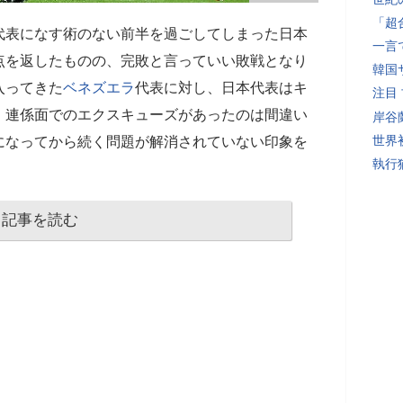
「超
代表になす術のない前半を過ごしてしまった日本
一言
点を返したものの、完敗と言っていい敗戦となり
韓国
入ってきた
ベネズエラ
代表に対し、日本代表はキ
注目
。連係面でのエクスキューズがあったのは間違い
岸谷
世界初
になってから続く問題が解消されていない印象を
執行
記事を読む