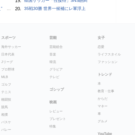
19.
韓国サッカー「性接待」SNS紛糾
記録更新
20.
35戦30勝 世界一候補にレ軍浮上
スポーツ
芸能
女子
海外サッカー
芸能総合
恋愛
日本代表
音楽
ライフスタイル
Jリーグ
韓流
ファッション
プロ野球
グラビア
トレンド
MLB
テレビ
本
ゴルフ
ゴシップ
教育・仕事
テニス
からだ
格闘技
映画
マネー
競馬
レビュー
車
相撲
プレゼント
グルメ
バスケ
特集
バレー
YouTube