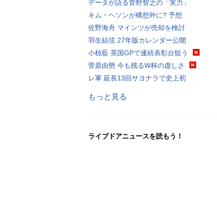
データが語る菅野智之の「実力」
キム・ヘソンが構想外に? 予想
佐野海舟 マインツが売却を検討
羽生結弦 27年版カレンダー公開
小椋藍 英国GPで連続表彰台狙う
菅原由勢 今も残るW杯の虚しさ
レ軍 延長13回サヨナラで史上初
もっと見る
ライブドアニュースを読もう！