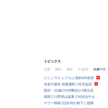
トピックス
主要
国内
海外
IT 経済
スポーツ
ビニシウス レアルと契約6年延長
本多灯被告 危険運転で在宅起訴
西武・42歳の中村剛也が1軍合流
韓国プロ野球は猛暑で30試合中止
サラー移籍 伝説OBが格下と指摘