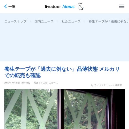
一覧
>
>
>
養生テープが「過去に例ない
ニューストップ
国内ニュース
社会ニュース
養生テープが「過去に例ない」品薄状態 メルカリ
での転売も確認
2019年10月11日 15時43分
写真：J-CASTニュース
by ライブドアニュース編集部