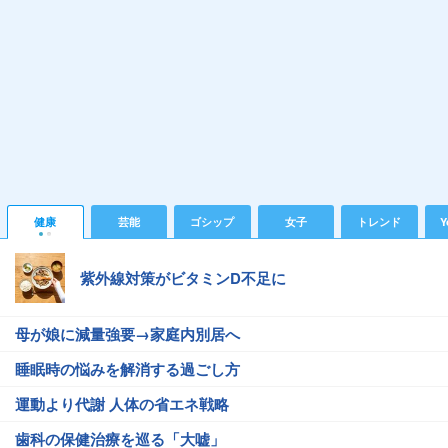
健康
芸能
ゴシップ
女子
トレンド
Y
紫外線対策がビタミンD不足に
母が娘に減量強要→家庭内別居へ
睡眠時の悩みを解消する過ごし方
運動より代謝 人体の省エネ戦略
歯科の保健治療を巡る「大嘘」