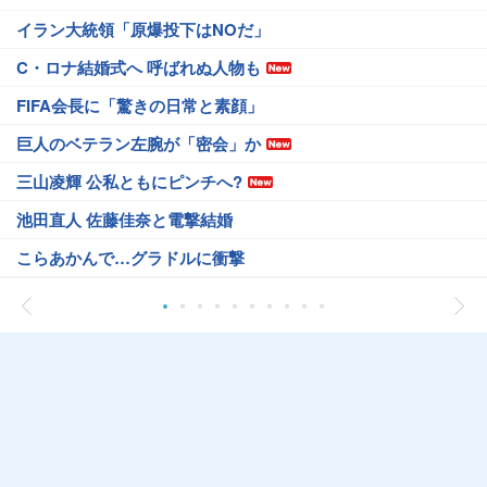
イラン大統領「原爆投下はNOだ」
C・ロナ結婚式へ 呼ばれぬ人物も
FIFA会長に「驚きの日常と素顔」
巨人のベテラン左腕が「密会」か
三山凌輝 公私ともにピンチへ?
池田直人 佐藤佳奈と電撃結婚
こらあかんで…グラドルに衝撃