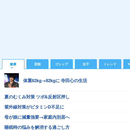
健康
芸能
ゴシップ
女子
トレンド
Y
体重62kg→82kgに 寺田心の生活
夏のむくみ対策 ツボ&反射区押し
紫外線対策がビタミンD不足に
母が娘に減量強要→家庭内別居へ
睡眠時の悩みを解消する過ごし方