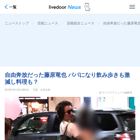
一覧
>
>
>
自由奔放だった藤原竜也
ニューストップ
芸能ニュース
芸能総合ニュース
自由奔放だった藤原竜也 パパになり飲み歩きも激
減し料理も？
2019年9月12日 6時0分
写真：女性自身
by ライブドアニュース編集部