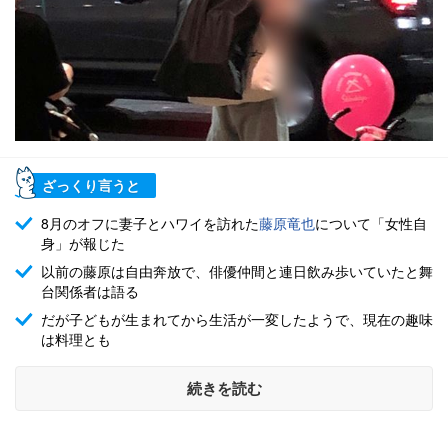
ざっくり言うと
8月のオフに妻子とハワイを訪れた
藤原竜也
について「女性自
身」が報じた
以前の藤原は自由奔放で、俳優仲間と連日飲み歩いていたと舞
台関係者は語る
だが子どもが生まれてから生活が一変したようで、現在の趣味
は料理とも
続きを読む