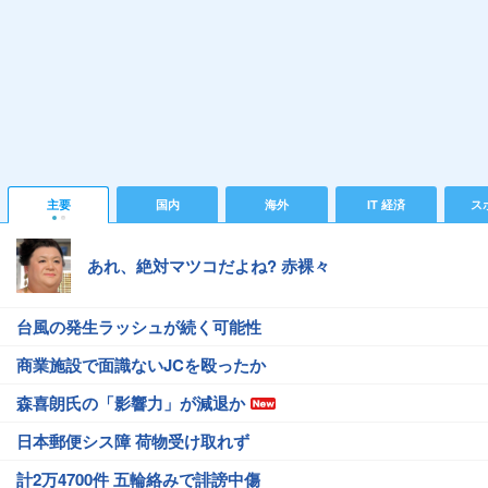
主要
国内
海外
IT 経済
ス
あれ、絶対マツコだよね? 赤裸々
台風の発生ラッシュが続く可能性
商業施設で面識ないJCを殴ったか
森喜朗氏の「影響力」が減退か
日本郵便シス障 荷物受け取れず
計2万4700件 五輪絡みで誹謗中傷