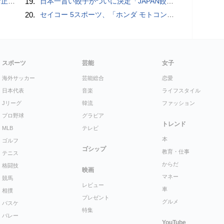
付開始
19.
日本一旨い餃子がついに決定「JAPAN餃子大賞2026」授賞式 / コードレスでどこでも使える、電動エアダスター【まとめ記事】
20.
セイコー 5スポーツ、「ホンダ モトコンポ」とのコラボレーション限定モデル / スタミナ満点の「鉄板ワイルドからテキ定食」【まとめ記事】
スポーツ
芸能
女子
海外サッカー
芸能総合
恋愛
日本代表
音楽
ライフスタイル
Jリーグ
韓流
ファッション
プロ野球
グラビア
トレンド
MLB
テレビ
本
ゴルフ
ゴシップ
教育・仕事
テニス
からだ
格闘技
映画
マネー
競馬
レビュー
車
相撲
プレゼント
グルメ
バスケ
特集
バレー
YouTube