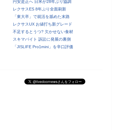
円安是正へ 日米が28年ぶり協調
レクサスES 8年ぶり全面刷新
「東大卒」で就活を舐めた末路
レクサスUX お値打ち新グレード
不足するとうつ? 欠かせない食材
スキマバイト 訴訟に発展の裏側
「JISLIFE Pro1mini」を辛口評価