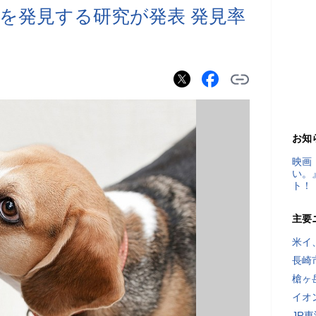
を発見する研究が発表 発見率
お知
映画
い。
ト！
主要
米イ
長崎
槍ヶ
イオ
JR