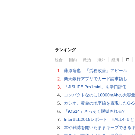
ランキング
総合
国内
政治
海外
経済
IT
1.
藤原竜也、「労務改善」アピール
2.
楽天銀行アプリでカード請求額も
3.
「JISLIFE Pro1mini」を辛口評価
4.
コンパクトなのに10000mAhの大容量で最大3台のデバイスを同時充電できる半固体モバイルバッテリー「SMARTCOBY Pro SLIM SS
5.
カシオ、黄金の地平線を表現したG-SHOCK「MASTER IN HORIZON GOLD」
6.
「iOS14」さっそく脱獄される?
7.
InterBEE2015レポート HALL4-５とそ
8.
本や雑誌を開いたままキープできるキングジムのブッククリップ「ツイップ」レビュー、 伸縮してA6～B5