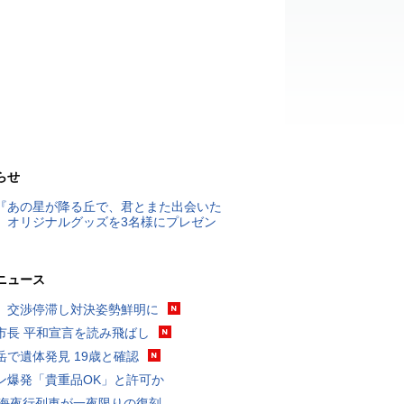
らせ
『あの星が降る丘で、君とまた出会いた
』オリジナルグッズを3名様にプレゼン
ニュース
、交渉停滞し対決姿勢鮮明に
市長 平和宣言を読み飛ばし
岳で遺体発見 19歳と確認
ン爆発「貴重品OK」と許可か
東海夜行列車が一夜限りの復刻