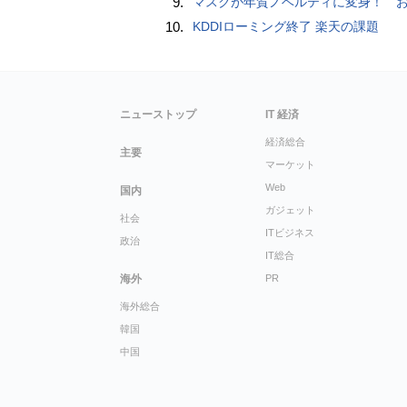
9.
マスクが年賀ノベルティに変身！ お正月特別パッケージの注文受
10.
KDDIローミング終了 楽天の課題
ニューストップ
IT 経済
経済総合
主要
マーケット
Web
国内
ガジェット
社会
ITビジネス
政治
IT総合
海外
PR
海外総合
韓国
中国