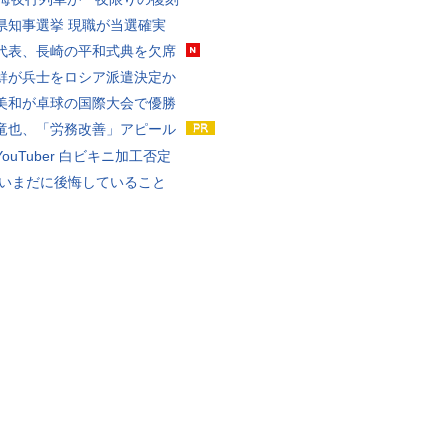
県知事選挙 現職が当選確実
代表、長崎の平和式典を欠席
鮮が兵士をロシア派遣決定か
美和が卓球の国際大会で優勝
竜也、「労務改善」アピール
ouTuber 白ビキニ加工否定
 いまだに後悔していること