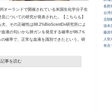
長野
リダ州オーランドで開催されている米国生化学分子生
台湾
発見についての研究が発表された。【こちらも】
北朝
その正確性は88.2%BioScentDx研究所によ
張本
血液の匂いから肺ガンを発見する確率が96.7％
藤原
人気Y
5％の確率で、正常な血液を識別できたという。研
有吉
記事を読む