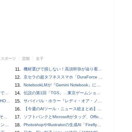
スポーツ
芸能
女子
11.
機材選びで損しない！高須幹弥が辿り着いた「大当り」の神マイクとは
12.
京セラの超タフネススマホ「DuraForce PRO 2」はアクションカムとしても優秀
13.
NotebookLMが『Gemini Notebook』に大リニューアル！自らコードを書いてデータ分析もできる、Gemini連携＆全機能を完全解説！
」レビュー
14.
伝説の第1回「TGS」…東京ゲームショウ&#039;96と、当時のベストゲーム10本：レトロゲーム浪漫街道
3モデル
15.
サバイバル・ホラー『レディ・オア・ノット 2』の新本編映像、【バスタイム編】が公開
16.
【今週のAIツール・ニュース総まとめ】ChatGPT GPT-5.6の大規模アップデート、Claude Codeの最新機能、GoogleのAI部門が過去最大級の組織再編など
の他
17.
ソフトバンクとMicrosoftがタッグ、Officeツール「Teams」に03電話を統合
判に対応
18.
PhotoshopやIllustratorの生成AI「Firefly」がクレジット制を導入し有料プランでも画像生成枚数が制限されるように