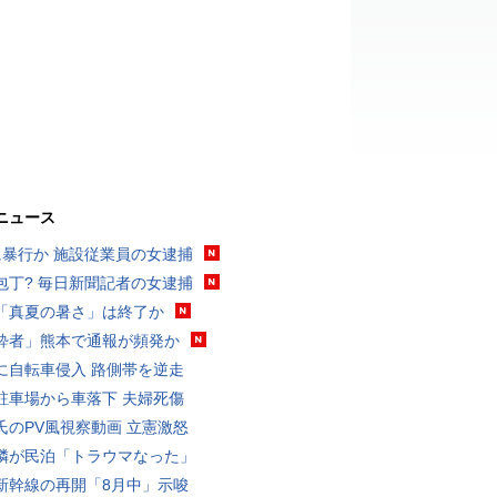
ニュース
に暴行か 施設従業員の女逮捕
包丁? 毎日新聞記者の女逮捕
「真夏の暑さ」は終了か
酔者」熊本で通報が頻発か
に自転車侵入 路側帯を逆走
駐車場から車落下 夫婦死傷
氏のPV風視察動画 立憲激怒
隣が民泊「トラウマなった」
新幹線の再開「8月中」示唆