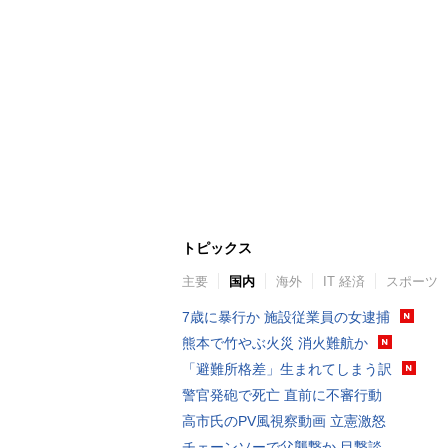
トピックス
主要
国内
海外
IT 経済
スポーツ
7歳に暴行か 施設従業員の女逮捕
熊本で竹やぶ火災 消火難航か
「避難所格差」生まれてしまう訳
警官発砲で死亡 直前に不審行動
高市氏のPV風視察動画 立憲激怒
チェーンソーで父襲撃か 目撃談