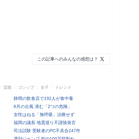
この記事へのみんなの感想は？
芸能
ゴシップ
女子
トレンド
静岡の飲食店で192人が食中毒
8月の台風 潜む「2つの危険」
女性はねる「無呼吸」治療せず
福岡の議長 地震巡り不謹慎発言
司法試験 受験者のPC不具合247件
週刊ジャンプ 初の100万部割れ