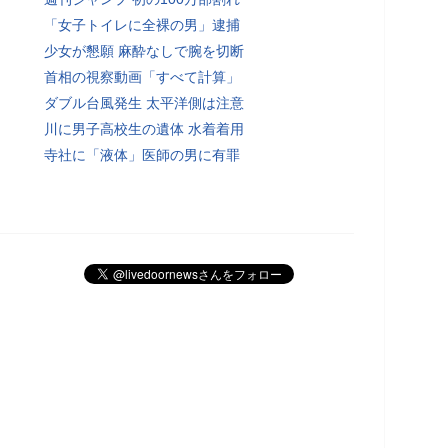
「女子トイレに全裸の男」逮捕
少女が懇願 麻酔なしで腕を切断
首相の視察動画「すべて計算」
ダブル台風発生 太平洋側は注意
川に男子高校生の遺体 水着着用
寺社に「液体」医師の男に有罪