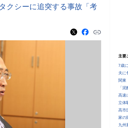
タクシーに追突する事故「考
主要
7歳
夫に
関東
「泥
高速
立体
高市
家の
九州