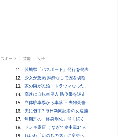
スポーツ
芸能
女子
11.
茨城県「パスポート」発行を発表
12.
少女が懇願 麻酔なしで腕を切断
13.
家の隣が民泊「トラウマなった」
14.
高速に自転車侵入 路側帯を逆走
15.
立体駐車場から車落下 夫婦死傷
16.
夫に包丁? 毎日新聞記者の女逮捕
17.
無期刑の「終身刑化」傾向続く
18.
ドンキ露店 うなぎで食中毒14人
19.
れいわ「いのちの党」に変更へ