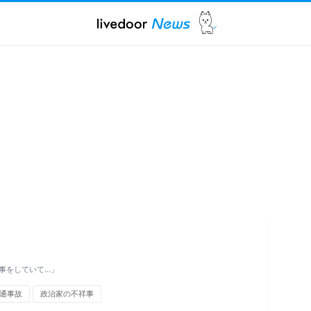
事をしていて…」
通事故
政治家の不祥事