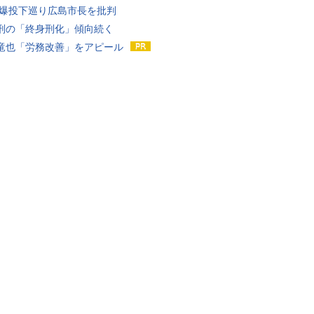
原爆投下巡り広島市長を批判
刑の「終身刑化」傾向続く
竜也「労務改善」をアピール