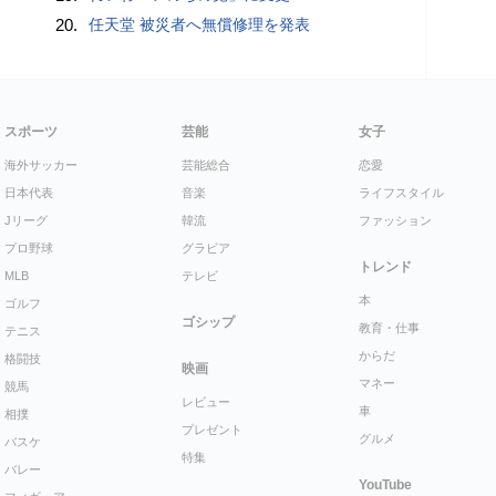
20.
任天堂 被災者へ無償修理を発表
スポーツ
芸能
女子
海外サッカー
芸能総合
恋愛
日本代表
音楽
ライフスタイル
Jリーグ
韓流
ファッション
プロ野球
グラビア
トレンド
MLB
テレビ
本
ゴルフ
ゴシップ
教育・仕事
テニス
からだ
格闘技
映画
マネー
競馬
レビュー
車
相撲
プレゼント
グルメ
バスケ
特集
バレー
YouTube