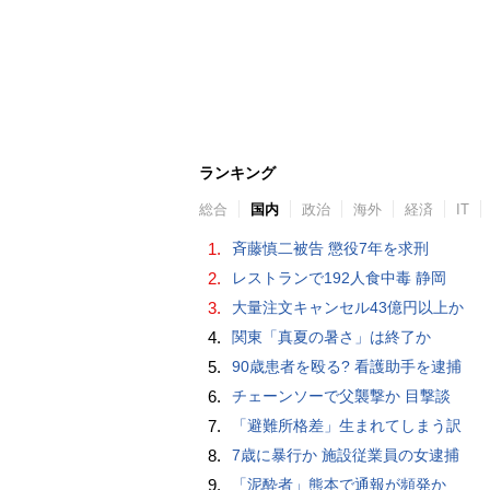
ランキング
総合
国内
政治
海外
経済
IT
1.
斉藤慎二被告 懲役7年を求刑
2.
レストランで192人食中毒 静岡
3.
大量注文キャンセル43億円以上か
4.
関東「真夏の暑さ」は終了か
5.
90歳患者を殴る? 看護助手を逮捕
6.
チェーンソーで父襲撃か 目撃談
7.
「避難所格差」生まれてしまう訳
8.
7歳に暴行か 施設従業員の女逮捕
9.
「泥酔者」熊本で通報が頻発か