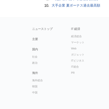
10.
大手企業 夏ボーナス過去最高額
ニューストップ
IT 経済
経済総合
主要
マーケット
Web
国内
ガジェット
社会
ITビジネス
政治
IT総合
海外
PR
海外総合
韓国
中国