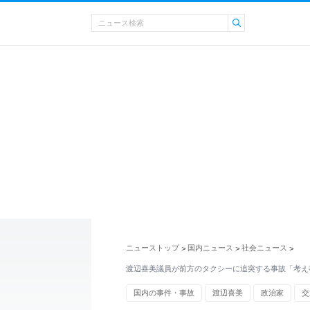
ニューストップ
国内ニュース
社会ニュース
>
>
>
渡辺喜美議員が前方のタクシーに追突する事故「考え
国内の事件・事故
渡辺喜美
政治家
交