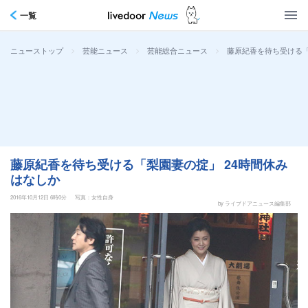
一覧
>
>
>
藤原紀香を待ち受ける「
ニューストップ
芸能ニュース
芸能総合ニュース
藤原紀香を待ち受ける「梨園妻の掟」 24時間休み
はなしか
2016年10月12日 6時0分
写真：女性自身
by ライブドアニュース編集部