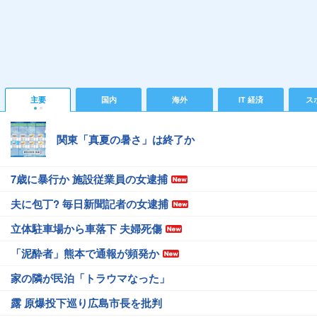
主要
国内
海外
IT 経済
ス
関東「真夏の暑さ」は終了か
7歳に暴行か 施設従業員の女逮捕
夫に包丁? 毎日新聞記者の女逮捕
立体駐車場から車落下 夫婦死傷
「泥酔者」熊本で通報が頻発か
家の隣が民泊「トラウマなった」
露 原爆投下巡り広島市長を批判