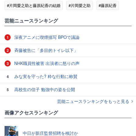
#片岡愛之助と藤原紀香の結婚
#片岡愛之助
#藤原紀香
#女優・俳優
#歌舞伎
芸能ニュースランキング
深夜アニメに喫煙描写 BPOで議論
1
斉藤被告に「多目的トイレ以下」
2
NHK職員性被害 出演者に怒りの声
3
みな実を守った? 粋な行動に称賛
4
高校生の信子 勉強中の姿を公開
5
芸能ニュースランキングをもっと見る
画像アクセスランキング
中日が新庄監督招聘を検討か