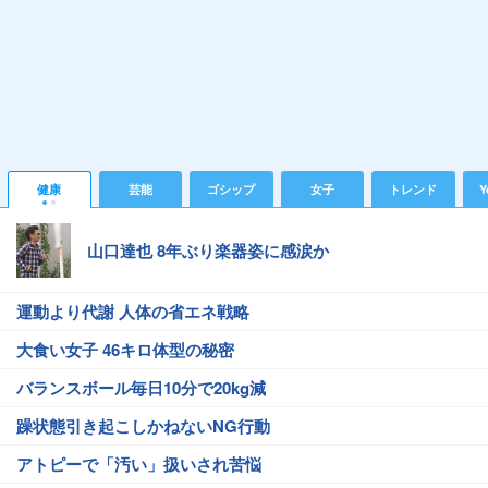
健康
芸能
ゴシップ
女子
トレンド
Y
山口達也 8年ぶり楽器姿に感涙か
運動より代謝 人体の省エネ戦略
大食い女子 46キロ体型の秘密
バランスボール毎日10分で20kg減
躁状態引き起こしかねないNG行動
アトピーで「汚い」扱いされ苦悩