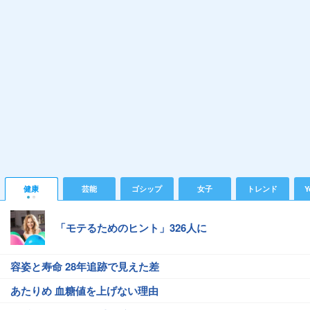
健康
芸能
ゴシップ
女子
トレンド
Y
「モテるためのヒント」326人に
容姿と寿命 28年追跡で見えた差
あたりめ 血糖値を上げない理由