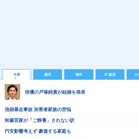
主要
国内
海外
IT 経済
ス
俳優の戸塚純貴が結婚を発表
池袋暴走事故 加害者家族の苦悩
秋篠宮家が「ご静養」されない訳
円安影響考えず 豪遊する家庭も