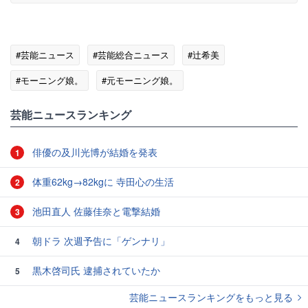
#芸能ニュース
#芸能総合ニュース
#辻希美
#モーニング娘。
#元モーニング娘。
#痛快TV スカッとジャパン
芸能ニュースランキング
俳優の及川光博が結婚を発表
1
体重62kg→82kgに 寺田心の生活
2
池田直人 佐藤佳奈と電撃結婚
3
朝ドラ 次週予告に「ゲンナリ」
4
黒木啓司氏 逮捕されていたか
5
芸能ニュースランキングをもっと見る