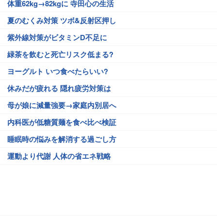
体重62kg→82kgに 寺田心の生活
夏のむくみ対策 ツボ&反射区押し
紫外線対策がビタミンD不足に
緑茶を飲むと死亡リスク低まる?
ヨーグルト いつ食べたらいい?
休みだが疲れる 隠れ疲労対策は
母が娘に減量強要→家庭内別居へ
内科医が低糖質麺を食べ比べ検証
睡眠時の悩みを解消する過ごし方
運動より代謝 人体の省エネ戦略