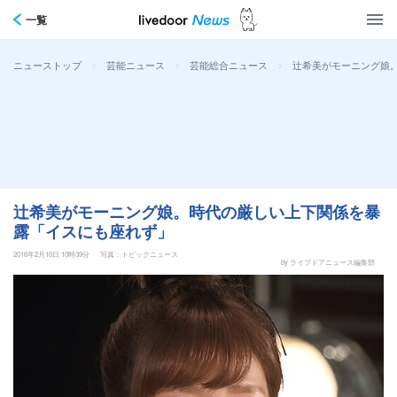
一覧
>
>
>
辻希美がモーニング娘
ニューストップ
芸能ニュース
芸能総合ニュース
辻希美がモーニング娘。時代の厳しい上下関係を暴
露「イスにも座れず」
2016年2月10日 10時39分
写真：トピックニュース
by ライブドアニュース編集部