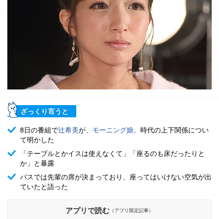
ざっくり言うと
8日の番組で
辻希美
が、
モーニング娘。
時代の上下関係につい
て明かした
「テーブルとかイスは使えなくて」「座るのも床だったりと
か」と暴露
バスでは先輩の席が決まっており、座ってはいけない空気が出
ていたと語った
アプリで読む
（アプリ限定記事）