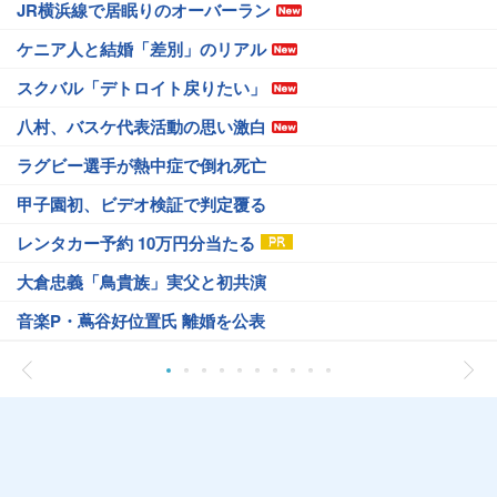
JR横浜線で居眠りのオーバーラン
ケニア人と結婚「差別」のリアル
スクバル「デトロイト戻りたい」
八村、バスケ代表活動の思い激白
ラグビー選手が熱中症で倒れ死亡
甲子園初、ビデオ検証で判定覆る
レンタカー予約 10万円分当たる
大倉忠義「鳥貴族」実父と初共演
音楽P・蔦谷好位置氏 離婚を公表