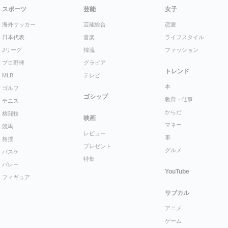
スポーツ
芸能
女子
海外サッカー
芸能総合
恋愛
日本代表
音楽
ライフスタイル
Jリーグ
韓流
ファッション
プロ野球
グラビア
トレンド
MLB
テレビ
本
ゴルフ
ゴシップ
教育・仕事
テニス
からだ
格闘技
映画
マネー
競馬
レビュー
車
相撲
プレゼント
グルメ
バスケ
特集
バレー
YouTube
フィギュア
サブカル
アニメ
ゲーム