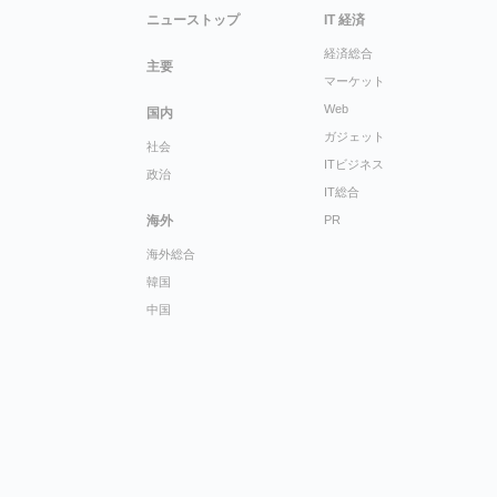
ニューストップ
IT 経済
経済総合
主要
マーケット
Web
国内
ガジェット
社会
ITビジネス
政治
IT総合
海外
PR
海外総合
韓国
中国