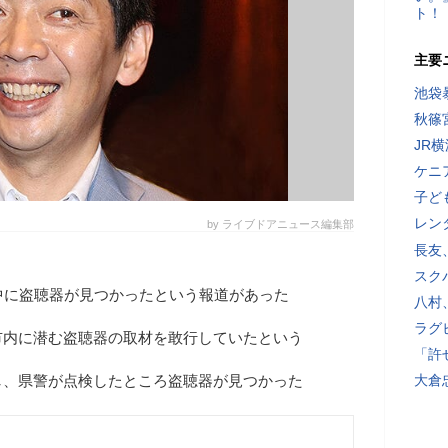
ト！
主要
池袋
秋篠
JR
ケニ
子ど
レン
by ライブドアニュース編集部
長友
スク
中に盗聴器が見つかったという報道があった
八村
ラグ
市内に潜む盗聴器の取材を敢行していたという
「許
し、県警が点検したところ盗聴器が見つかった
大倉