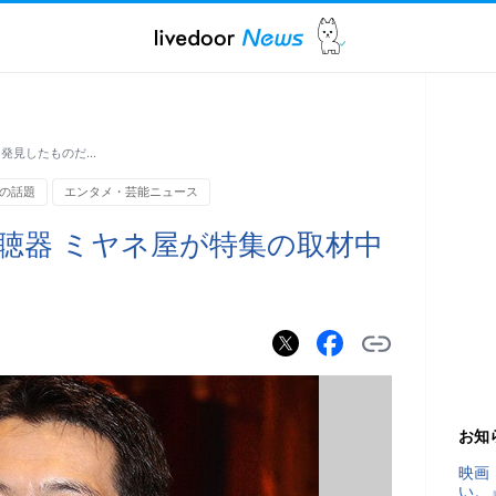
に発見したものだ…
の話題
エンタメ・芸能ニュース
聴器 ミヤネ屋が特集の取材中
た
お知
映画
い。