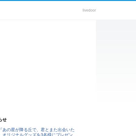
livedoor
らせ
『あの星が降る丘で、君とまた出会いた
』オリジナルグッズを3名様にプレゼン