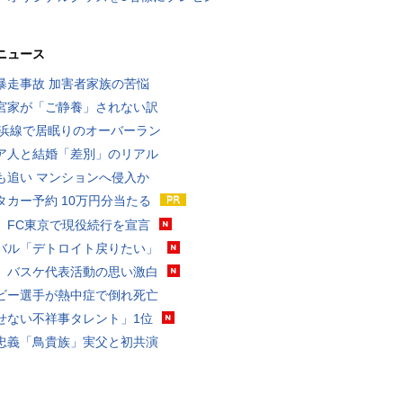
ニュース
暴走事故 加害者家族の苦悩
宮家が「ご静養」されない訳
横浜線で居眠りのオーバーラン
ア人と結婚「差別」のリアル
も追い マンションへ侵入か
タカー予約 10万円分当たる
、FC東京で現役続行を宣言
バル「デトロイト戻りたい」
、バスケ代表活動の思い激白
ビー選手が熱中症で倒れ死亡
せない不祥事タレント」1位
忠義「鳥貴族」実父と初共演