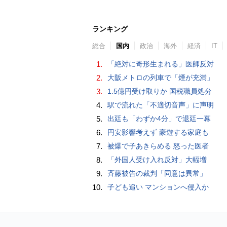
ランキング
総合
国内
政治
海外
経済
IT
1.
「絶対に奇形生まれる」医師反対
2.
大阪メトロの列車で「煙が充満」
3.
1.5億円受け取りか 国税職員処分
4.
駅で流れた「不適切音声」に声明
5.
出廷も「わずか4分」で退廷一幕
6.
円安影響考えず 豪遊する家庭も
7.
被爆で子あきらめる 怒った医者
8.
「外国人受け入れ反対」大幅増
9.
斉藤被告の裁判「同意は異常」
10.
子ども追い マンションへ侵入か