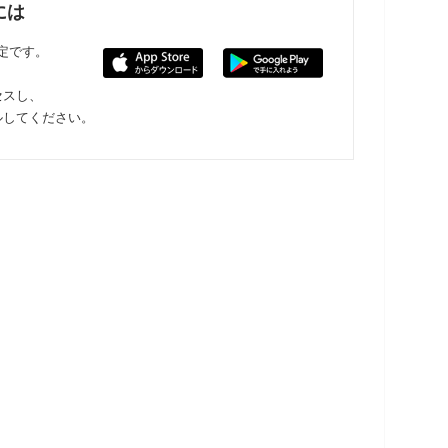
には
限定です。
セスし、
ルしてください。