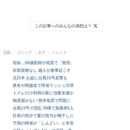
この記事へのみんなの感想は？
芸能
ゴシップ
女子
トレンド
宿命…99歳医師が地震で「覚悟」
在留資格なし 越人が惨事起こす
北日本 お盆に台風15号直撃も
東名や関越道で帰省ラッシュ渋滞
トイレだけ利用の客に強要未遂か
物資届かない 熊本地震で問題に
台風13号で混乱 沖縄で負傷者5人
社長の気分で夏の賞与が梅干しに
子孫の帰省が「しんどい」と本音