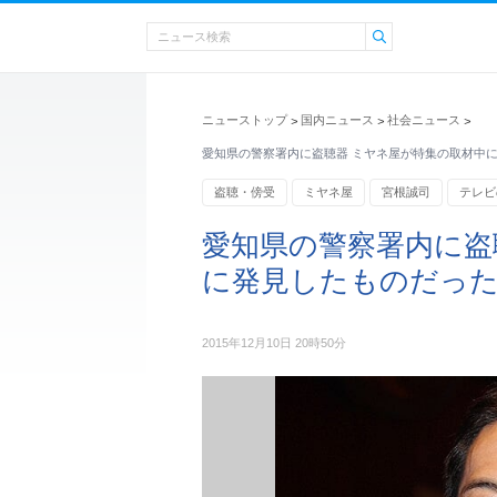
ニューストップ
国内ニュース
社会ニュース
>
>
>
愛知県の警察署内に盗聴器 ミヤネ屋が特集の取材中
盗聴・傍受
ミヤネ屋
宮根誠司
テレビ
愛知県の警察署内に盗
に発見したものだっ
2015年12月10日 20時50分