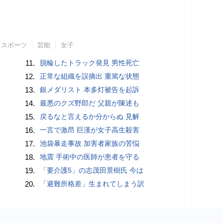
スポーツ
芸能
女子
11.
脱輪したトラック発見 男性死亡
12.
正常な組織を誤摘出 重篤な状態
13.
銀メダリスト 本多灯被告を起訴
14.
最悪のクズ野郎だ 父親が陳述も
15.
戻るなと言えるか分からぬ 見解
16.
一言で激昂 巨漢が女子高生殺害
17.
池袋暴走事故 加害者家族の苦悩
18.
地震 手術中の医師が患者を守る
19.
「要介護5」の志茂田景樹氏 今は
20.
「避難所格差」生まれてしまう訳