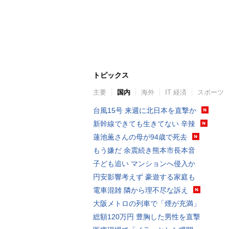
トピックス
主要
国内
海外
IT 経済
スポーツ
台風15号 来週に北日本を直撃か
新幹線できても生きてない 辛辣
蓮池薫さんの母が94歳で死去
もう嫌だ 余震続き熊本市長本音
子ども追い マンションへ侵入か
円安影響考えず 豪遊する家庭も
電車混雑 隣から理不尽な訴え
大阪メトロの列車で「煙が充満」
総額120万円 豊胸した男性を直撃