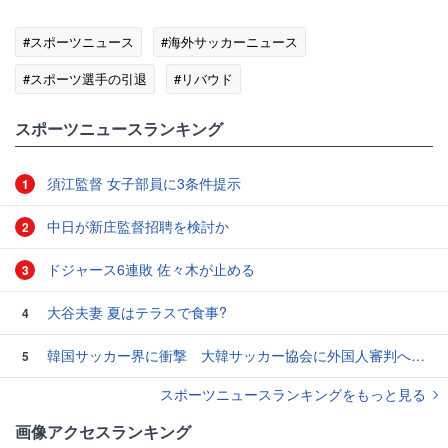
#スポーツニュース
#海外サッカーニュース
#スポーツ選手の引退
#リバウド
#スポーツニュース・トピックス
スポーツニュースランキング
須江監督 女子部員に3条件提示
1
中日が新庄監督招聘を検討か
2
ドジャース6連敗 佐々木が止める
3
大谷夫妻 夏はテラスで食事?
4
韓国サッカー界に衝撃 大韓サッカー協会に外国人審判への“性的接待”疑惑 韓国メディアが報道
5
スポーツニュースランキングをもっと見る
画像アクセスランキング