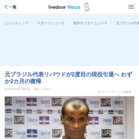
一覧
>
>
>
元ブラジル代表
ニューストップ
スポーツニュース
海外サッカーニュース
元ブラジル代表リバウドが2度目の現役引退へ わず
か2カ月の復帰
2015年8月14日 16時1分
写真：ゲキサカ
by ライブドアニュース編集部