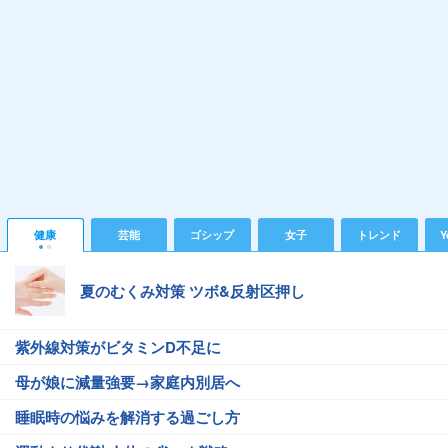
健康
芸能
ゴシップ
女子
トレンド
Y
夏のむくみ対策 ツボ&反射区押し
紫外線対策がビタミンD不足に
母が娘に減量強要→家庭内別居へ
睡眠時の悩みを解消する過ごし方