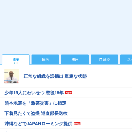
主要
国内
海外
IT 経済
ス
正常な組織を誤摘出 重篤な状態
少年19人にわいせつ 懲役15年
熊本地震を「激甚災害」に指定
下着見たくて盗撮 巡査部長送検
沖縄などでJAPANローミング提供