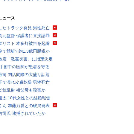
ニュース
したトラック発見 男性死亡
高元監督 保護者に直接謝罪
ダリスト 本多灯被告を起訴
金で競艇? 約1.3億円脱税か
地震「激甚災害」に指定決定
 手術中の医師が患者を守る
寿司 閉店間際の大盛り話題
汗で濡れ皮膚乾燥 男性死亡
で銃乱射 祖父母も殺害か
優太 10代女性との結婚報告
くん 加藤乃愛との破局発表
啓司氏 逮捕されていたか