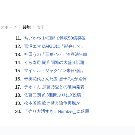
スポーツ
芸能
女子
11.
ちいかわ 14日間で興収50億突破
12.
宮澤エマ DAIGOに「勘弁して」
13.
神田うの「三角ハゲ」治療法告白
14.
くら寿司 閉店間際の大盛り話題
15.
マイケル・ジャクソン来日秘話
16.
寿美花代さん死去 息子2人が追悼
17.
テオくん 加藤乃愛との破局発表
18.
佐藤二朗 約3週間ぶりにX投稿
19.
松本若菜 吹き替え論争再燃か
20.
「売り方汚すぎ」Number_iに落胆