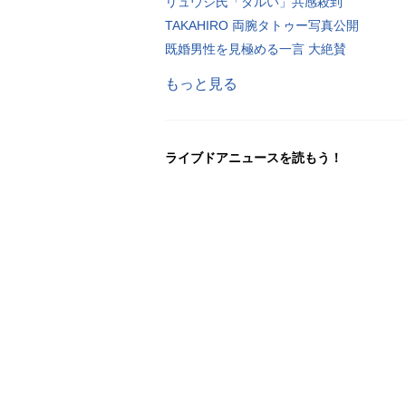
リュウジ氏「ダルい」共感殺到
TAKAHIRO 両腕タトゥー写真公開
既婚男性を見極める一言 大絶賛
もっと見る
ライブドアニュースを読もう！