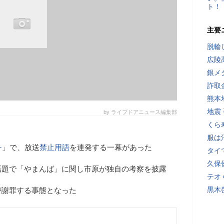
ト！
主要
脱輪
広陵
銀メ
詐取
熊本
地震
by ライブドアニュース編集部
くら
服は
チ
」で、放送
禁止用語
を連発する一幕があった
タイ
久保
話題で「やまんば」に関し市原が独自の考察を披露
テオ
黒木
が謝罪する事態となった