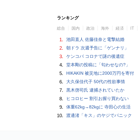
ランキング
総合
国内
政治
海外
経済
IT
1.
池田直人 佐藤佳奈と電撃結婚
2.
朝ドラ 次週予告に「ゲンナリ」
3.
ケンコバ コロナで謎の後遺症
4.
堂本剛の投稿に「匂わせなの?」
5.
HIKAKIN 被災地に2000万円を寄付
6.
大久保佳代子 50代の性欲事情
7.
黒木啓司氏 逮捕されていたか
8.
ヒコロヒー 割引お握り買わない
9.
体重62kg→82kgに 寺田心の生活
10.
渡邊渚「キス」のヤジでパニック