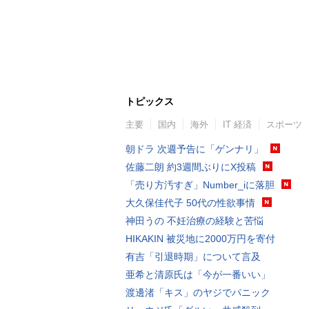
トピックス
主要
国内
海外
IT 経済
スポーツ
朝ドラ 次週予告に「ゲンナリ」
佐藤二朗 約3週間ぶりにX投稿
「売り方汚すぎ」Number_iに落胆
大久保佳代子 50代の性欲事情
神田うの 不妊治療の経験と苦悩
HIKAKIN 被災地に2000万円を寄付
有吉「引退時期」について言及
亜希と清原氏は「今が一番いい」
渡邊渚「キス」のヤジでパニック