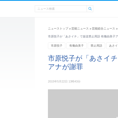
ニューストップ
芸能ニュース
芸能総合ニュース
>
>
>
市原悦子が「あさイチ」で放送禁止用語 有働由美子
市原悦子
有働由美子
禁止用語
あさイ
エンタメ・芸能ニュース
市原悦子が「あさイチ
アナが謝罪
2015年5月22日 13時43分