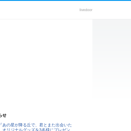
livedoor
らせ
『あの星が降る丘で、君とまた出会いた
』オリジナルグッズを3名様にプレゼン