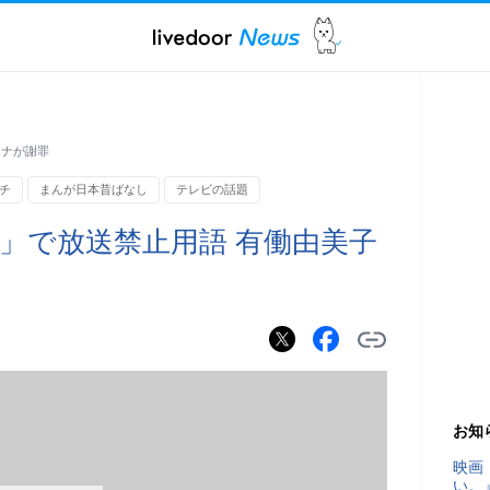
アナが謝罪
チ
まんが日本昔ばなし
テレビの話題
」で放送禁止用語 有働由美子
お知
映画
い。