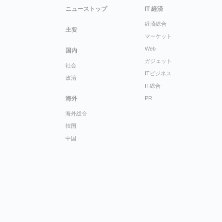
ニューストップ
IT 経済
経済総合
主要
マーケット
Web
国内
ガジェット
社会
ITビジネス
政治
IT総合
海外
PR
海外総合
韓国
中国