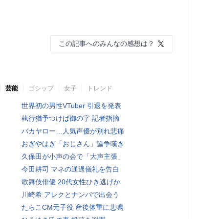
この記事へのみんなの感想は？
芸能
ゴシップ
女子
トレンド
世界初の男性VTuber 引退を発表
執行猶予つけば御の字 記者指摘
バカヤロー…人気声優が別れ悲痛
おぎやはぎ「おじさん」論争嘆き
久保田が小声の会で「大声主張」
今田耕司 マネの通過儀礼を告白
歌舞伎俳優 20代女性ひき逃げか
川崎希 アレクとナンパで出会う
たらこCM元子役 産後体重に悲鳴