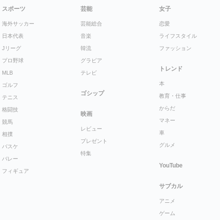
スポーツ
芸能
女子
海外サッカー
芸能総合
恋愛
日本代表
音楽
ライフスタイル
Jリーグ
韓流
ファッション
プロ野球
グラビア
トレンド
MLB
テレビ
本
ゴルフ
ゴシップ
教育・仕事
テニス
からだ
格闘技
映画
マネー
競馬
レビュー
車
相撲
プレゼント
グルメ
バスケ
特集
バレー
YouTube
フィギュア
サブカル
アニメ
ゲーム