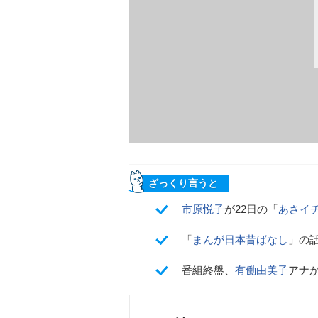
ざっくり言うと
市原悦子
が22日の「
あさイ
「
まんが日本昔ばなし
」の
番組終盤、
有働由美子
アナ