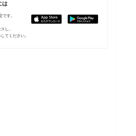
には
限定です。
セスし、
ルしてください。