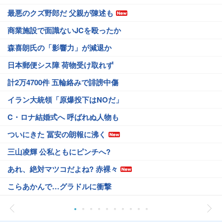
最悪のクズ野郎だ 父親が陳述も
商業施設で面識ないJCを殴ったか
森喜朗氏の「影響力」が減退か
日本郵便シス障 荷物受け取れず
計2万4700件 五輪絡みで誹謗中傷
イラン大統領「原爆投下はNOだ」
C・ロナ結婚式へ 呼ばれぬ人物も
ついにきた 冨安の朗報に沸く
三山凌輝 公私ともにピンチへ?
あれ、絶対マツコだよね? 赤裸々
こらあかんで…グラドルに衝撃