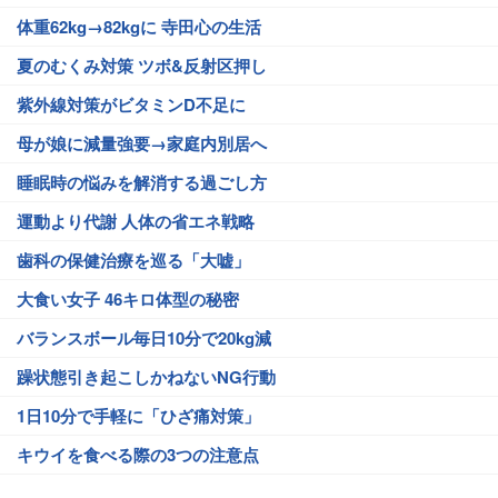
体重62kg→82kgに 寺田心の生活
夏のむくみ対策 ツボ&反射区押し
紫外線対策がビタミンD不足に
母が娘に減量強要→家庭内別居へ
睡眠時の悩みを解消する過ごし方
運動より代謝 人体の省エネ戦略
歯科の保健治療を巡る「大嘘」
大食い女子 46キロ体型の秘密
バランスボール毎日10分で20kg減
躁状態引き起こしかねないNG行動
1日10分で手軽に「ひざ痛対策」
キウイを食べる際の3つの注意点