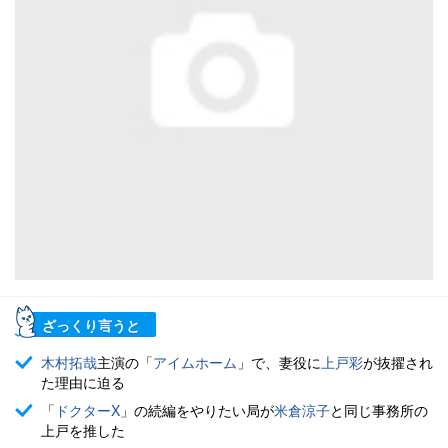
ざっくり言うと
木村拓哉
主演の「
アイムホーム
」で、妻役に
上戸彩
が抜擢され
た理由に迫る
「
ドクターX
」の続編をやりたい局が
米倉涼子
と同じ事務所の
上戸を推した