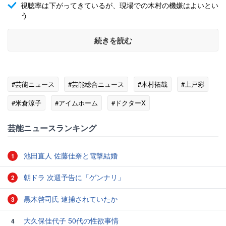
視聴率は下がってきているが、現場での木村の機嫌はよいとい
う
続きを読む
#芸能ニュース
#芸能総合ニュース
#木村拓哉
#上戸彩
#米倉涼子
#アイムホーム
#ドクターX
芸能ニュースランキング
池田直人 佐藤佳奈と電撃結婚
1
朝ドラ 次週予告に「ゲンナリ」
2
黒木啓司氏 逮捕されていたか
3
大久保佳代子 50代の性欲事情
4