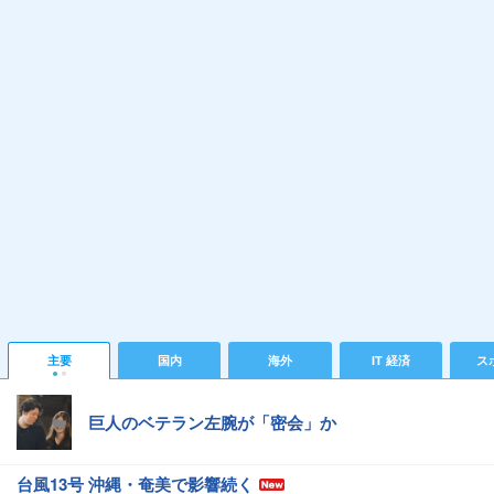
主要
国内
海外
IT 経済
ス
巨人のベテラン左腕が「密会」か
台風13号 沖縄・奄美で影響続く