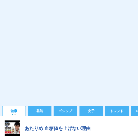
健康
芸能
ゴシップ
女子
トレンド
Y
あたりめ 血糖値を上げない理由