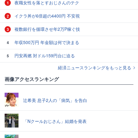
夜職女性を落とすおじさんのテク
1
イクラ丼が6倍超の4400円 不安視
2
複数銀行を循環させ年2万P稼ぐ技
3
年収500万円 年金額は何で決まる
4
円安再燃 対ドル159円台に迫る
5
経済ニュースランキングをもっと見る
画像アクセスランキング
辻希美 息子2人の「病気」を告白
「Nクールおじさん」結婚を発表