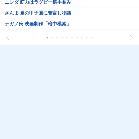
ニシダ 筋力はラグビー選手並み
さんま 夏の甲子園に苦言し物議
ナガノ氏 映画制作「暗中模索」