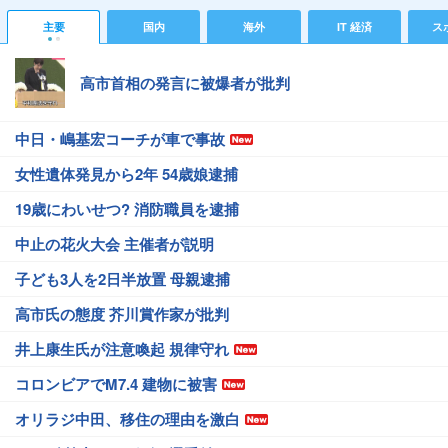
主要
国内
海外
IT 経済
ス
高市首相の発言に被爆者が批判
中日・嶋基宏コーチが車で事故
女性遺体発見から2年 54歳娘逮捕
19歳にわいせつ? 消防職員を逮捕
中止の花火大会 主催者が説明
子ども3人を2日半放置 母親逮捕
高市氏の態度 芥川賞作家が批判
井上康生氏が注意喚起 規律守れ
コロンビアでM7.4 建物に被害
オリラジ中田、移住の理由を激白