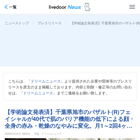
一覧
>
>
【学術論文発表済】千葉県旭市のバザルト(R
ニューストップ
プレスリリース
こちらは、「
ドリームニュース
」より提供された企業や団体等のプレスリ
リースを原文のまま掲載しております。内容と削除・修正等のお問い合わ
せは、「
ドリームニュース
」までご連絡をお願い致します。
【学術論文発表済】千葉県旭市のバザルト(R)フェ
イシャルが40代で肌のバリア機能の低下による顔・
全身の赤み・乾燥のなやみに変化。月1～2回4ヶ月
の継続で肌状態が安定しメイクと自信を取り戻した
2026年5月21日 18時0分
写真：ドリームニュース
最新症例を公開