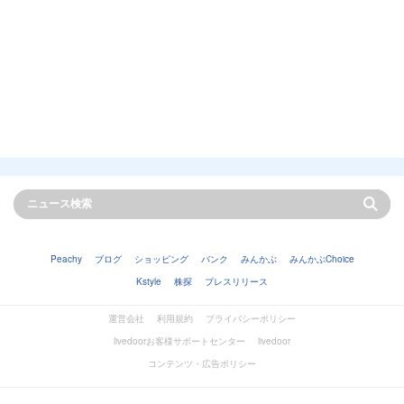
Peachy
ブログ
ショッピング
バンク
みんかぶ
みんかぶChoice
Kstyle
株探
プレスリリース
運営会社
利用規約
プライバシーポリシー
livedoorお客様サポートセンター
livedoor
コンテンツ・広告ポリシー