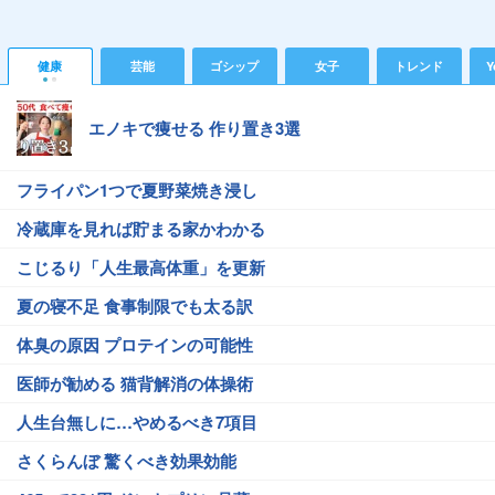
健康
芸能
ゴシップ
女子
トレンド
Y
エノキで痩せる 作り置き3選
フライパン1つで夏野菜焼き浸し
冷蔵庫を見れば貯まる家かわかる
こじるり「人生最高体重」を更新
夏の寝不足 食事制限でも太る訳
体臭の原因 プロテインの可能性
医師が勧める 猫背解消の体操術
人生台無しに…やめるべき7項目
さくらんぼ 驚くべき効果効能