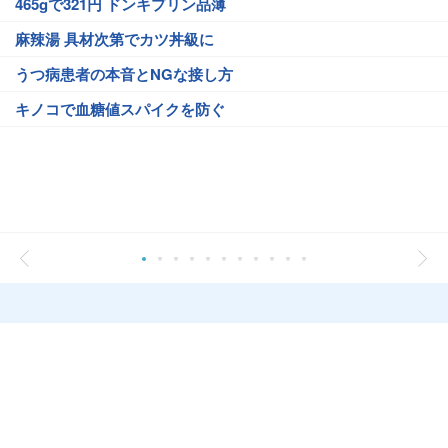
465gで321円 ドンキプリン品薄
麻辣湯 具材次第でカツ丼級に
うつ病患者の本音とNGな接し方
キノコで血糖値スパイクを防ぐ