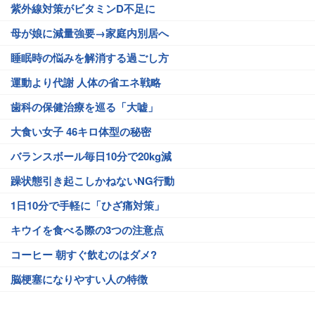
紫外線対策がビタミンD不足に
母が娘に減量強要→家庭内別居へ
睡眠時の悩みを解消する過ごし方
運動より代謝 人体の省エネ戦略
歯科の保健治療を巡る「大嘘」
大食い女子 46キロ体型の秘密
バランスボール毎日10分で20kg減
躁状態引き起こしかねないNG行動
1日10分で手軽に「ひざ痛対策」
キウイを食べる際の3つの注意点
コーヒー 朝すぐ飲むのはダメ?
脳梗塞になりやすい人の特徴