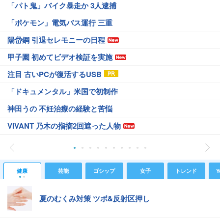
「パト鬼」バイク暴走か 3人逮捕
「ポケモン」電気バス運行 三重
陽岱鋼 引退セレモニーの日程
甲子園 初めてビデオ検証を実施
注目 古いPCが復活するUSB
「ドキュメンタル」米国で初制作
神田うの 不妊治療の経験と苦悩
VIVANT 乃木の指摘2回遮った人物
健康
芸能
ゴシップ
女子
トレンド
Y
夏のむくみ対策 ツボ&反射区押し