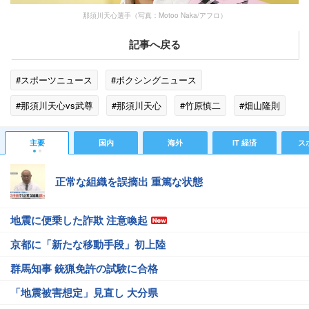
那須川天心選手（写真：Motoo Naka/アフロ）
記事へ戻る
#スポーツニュース
#ボクシングニュース
#那須川天心vs武尊
#那須川天心
#竹原慎二
#畑山隆則
#スポーツニュース・トピックス
主要
国内
海外
IT 経済
ス
正常な組織を誤摘出 重篤な状態
地震に便乗した詐欺 注意喚起
京都に「新たな移動手段」初上陸
群馬知事 銃猟免許の試験に合格
「地震被害想定」見直し 大分県