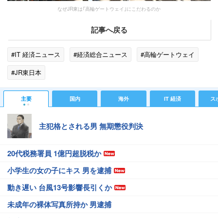
なぜJR東は｢高輪ゲートウェイ｣にこだわるのか
記事へ戻る
#IT 経済ニュース
#経済総合ニュース
#高輪ゲートウェイ
#JR東日本
主要
国内
海外
IT 経済
ス
主犯格とされる男 無期懲役判決
20代税務署員 1億円超脱税か
小学生の女の子にキス 男を逮捕
動き遅い 台風13号影響長引くか
未成年の裸体写真所持か 男逮捕