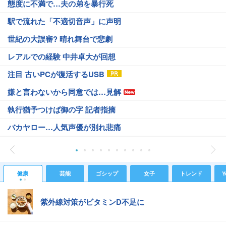
態度に不満で…夫の弟を暴行死
駅で流れた「不適切音声」に声明
世紀の大誤審? 晴れ舞台で悲劇
レアルでの経験 中井卓大が回想
注目 古いPCが復活するUSB
嫌と言わないから同意では…見解
執行猶予つけば御の字 記者指摘
バカヤロー…人気声優が別れ悲痛
健康
芸能
ゴシップ
女子
トレンド
Y
紫外線対策がビタミンD不足に