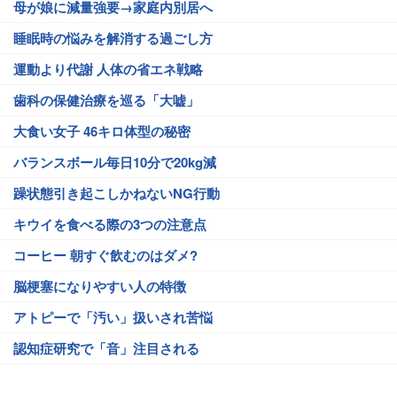
母が娘に減量強要→家庭内別居へ
睡眠時の悩みを解消する過ごし方
運動より代謝 人体の省エネ戦略
歯科の保健治療を巡る「大嘘」
大食い女子 46キロ体型の秘密
バランスボール毎日10分で20kg減
躁状態引き起こしかねないNG行動
キウイを食べる際の3つの注意点
コーヒー 朝すぐ飲むのはダメ?
脳梗塞になりやすい人の特徴
アトピーで「汚い」扱いされ苦悩
認知症研究で「音」注目される