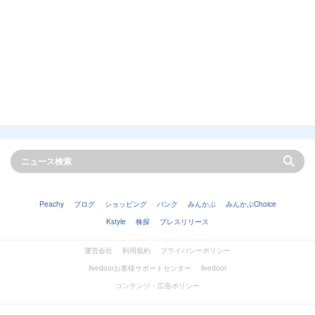
Peachy
ブログ
ショッピング
バンク
みんかぶ
みんかぶChoice
Kstyle
株探
プレスリリース
運営会社
利用規約
プライバシーポリシー
livedoorお客様サポートセンター
livedoor
コンテンツ・広告ポリシー