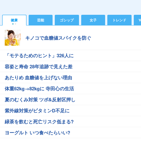
健康
芸能
ゴシップ
女子
トレンド
Y
キノコで血糖値スパイクを防ぐ
「モテるためのヒント」326人に
容姿と寿命 28年追跡で見えた差
あたりめ 血糖値を上げない理由
体重62kg→82kgに 寺田心の生活
夏のむくみ対策 ツボ&反射区押し
紫外線対策がビタミンD不足に
緑茶を飲むと死亡リスク低まる?
ヨーグルト いつ食べたらいい?