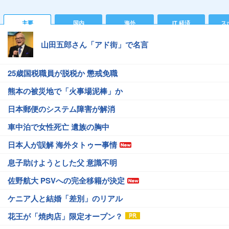
主要
国内
海外
IT 経済
ス
山田五郎さん「アド街」で名言
25歳国税職員が脱税か 懲戒免職
熊本の被災地で「火事場泥棒」か
日本郵便のシステム障害が解消
車中泊で女性死亡 遺族の胸中
日本人が誤解 海外タトゥー事情
息子助けようとした父 意識不明
佐野航大 PSVへの完全移籍が決定
ケニア人と結婚「差別」のリアル
花王が「焼肉店」限定オープン？