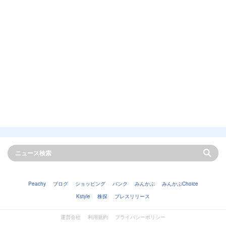
Peachy
ブログ
ショッピング
バンク
みんかぶ
みんかぶChoice
Kstyle
株探
プレスリリース
運営会社
利用規約
プライバシーポリシー