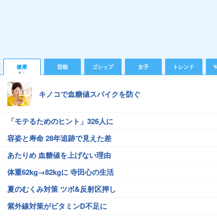
健康
芸能
ゴシップ
女子
トレンド
Y
キノコで血糖値スパイクを防ぐ
「モテるためのヒント」326人に
容姿と寿命 28年追跡で見えた差
あたりめ 血糖値を上げない理由
体重62kg→82kgに 寺田心の生活
夏のむくみ対策 ツボ&反射区押し
紫外線対策がビタミンD不足に