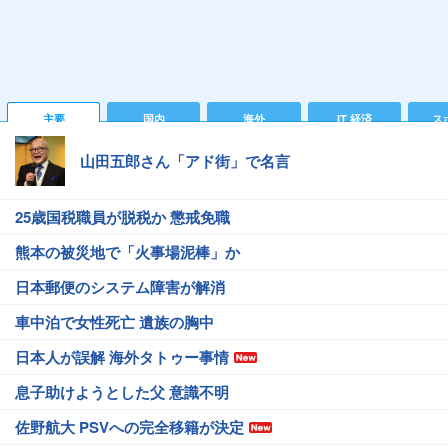
主要
国内
海外
IT 経済
ス
山田五郎さん「アド街」で名言
25歳国税職員が脱税か 懲戒免職
熊本の被災地で「火事場泥棒」か
日本郵便のシステム障害が解消
車中泊で女性死亡 遺族の胸中
日本人が誤解 海外タトゥー事情
息子助けようとした父 意識不明
佐野航大 PSVへの完全移籍が決定