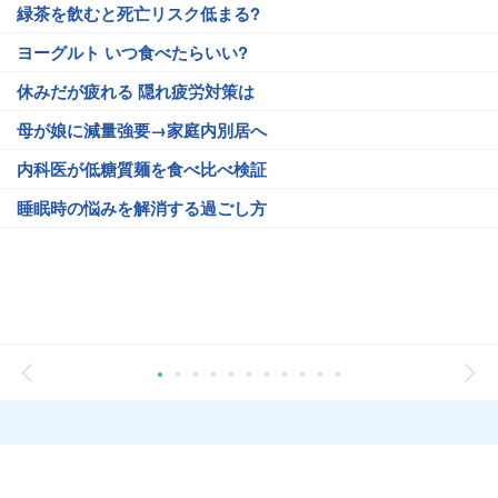
緑茶を飲むと死亡リスク低まる?
ヨーグルト いつ食べたらいい?
休みだが疲れる 隠れ疲労対策は
母が娘に減量強要→家庭内別居へ
内科医が低糖質麺を食べ比べ検証
睡眠時の悩みを解消する過ごし方