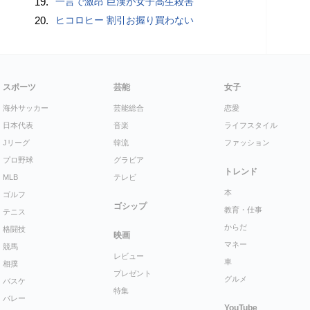
19.
一言で激昂 巨漢が女子高生殺害
20.
ヒコロヒー 割引お握り買わない
スポーツ
芸能
女子
海外サッカー
芸能総合
恋愛
日本代表
音楽
ライフスタイル
Jリーグ
韓流
ファッション
プロ野球
グラビア
トレンド
MLB
テレビ
本
ゴルフ
ゴシップ
教育・仕事
テニス
からだ
格闘技
映画
マネー
競馬
レビュー
車
相撲
プレゼント
グルメ
バスケ
特集
バレー
YouTube