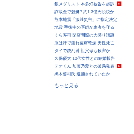
銀メダリスト 本多灯被告を起訴
詐取金で競艇? 約1.3億円脱税か
熊本地震「激甚災害」に指定決定
地震 手術中の医師が患者を守る
くら寿司 閉店間際の大盛り話題
服は汗で濡れ皮膚乾燥 男性死亡
タイで銃乱射 祖父母も殺害か
久保優太 10代女性との結婚報告
テオくん 加藤乃愛との破局発表
黒木啓司氏 逮捕されていたか
もっと見る