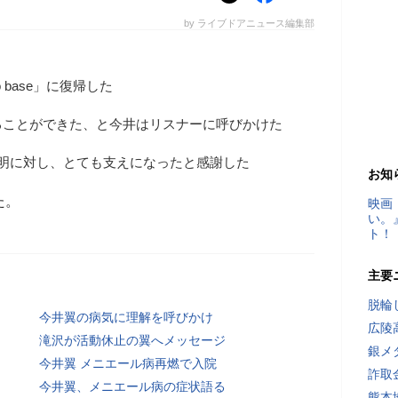
by ライブドアニュース編集部
 base」に復帰した
ることができた、と今井はリスナーに呼びかけた
秀明に対し、とても支えになったと感謝した
お知
た。
映画
い。
ト！
主要
脱輪
今井翼の病気に理解を呼びかけ
広陵
滝沢が活動休止の翼へメッセージ
銀メ
今井翼 メニエール病再燃で入院
詐取
今井翼、メニエール病の症状語る
熊本