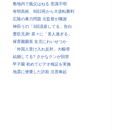
敷地内で義父はねる 意識不明
有明高校、9回2死から大逆転勝利
広陵の暴力問題 元監督が陳謝
神田うの「3回流産してる」告白
豊臣兄弟! 茶々に「美人過ぎる」
保育園園長 女児にわいせつか
「外国人受け入れ反対」大幅増
結婚してる? さかなクンが回答
甲子園 初めてビデオ検証を実施
地震に便乗した詐欺 注意喚起