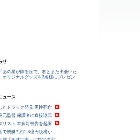
らせ
『あの星が降る丘で、君とまた出会いた
』オリジナルグッズを3名様にプレゼン
ニュース
したトラック発見 男性死亡
高元監督 保護者に直接謝罪
ダリスト 本多灯被告を起訴
金で競艇? 約1.3億円脱税か
地震「激甚災害」に指定決定