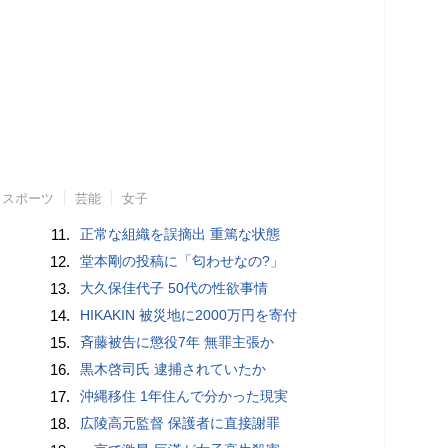
スポーツ
芸能
女子
11.
正常な組織を誤摘出 重篤な状態
12.
堂本剛の投稿に「匂わせなの?」
13.
大久保佳代子 50代の性欲事情
14.
HIKAKIN 被災地に2000万円を寄付
15.
斉藤被告に懲役7年 無罪主張か
16.
黒木啓司氏 逮捕されていたか
17.
沖縄移住 1年住んで分かった現実
18.
広陵高元監督 保護者に直接謝罪