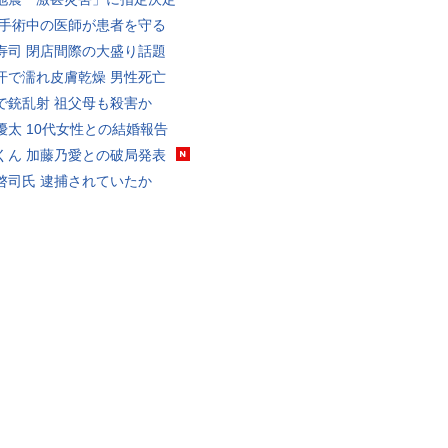
 手術中の医師が患者を守る
寿司 閉店間際の大盛り話題
汗で濡れ皮膚乾燥 男性死亡
で銃乱射 祖父母も殺害か
優太 10代女性との結婚報告
くん 加藤乃愛との破局発表
啓司氏 逮捕されていたか