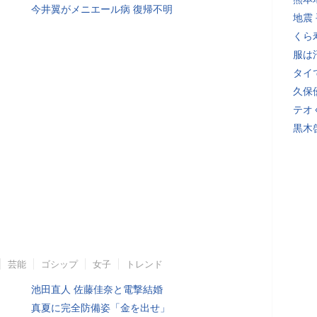
今井翼がメニエール病 復帰不明
地震
くら
服は
タイ
久保
テオ
黒木
芸能
ゴシップ
女子
トレンド
池田直人 佐藤佳奈と電撃結婚
真夏に完全防備姿「金を出せ」