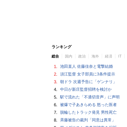
ランキング
総合
国内
政治
海外
経済
IT
1.
池田直人 佐藤佳奈と電撃結婚
2.
須江監督 女子部員に3条件提示
3.
朝ドラ 次週予告に「ゲンナリ」
4.
中日が新庄監督招聘を検討か
5.
駅で流れた「不適切音声」に声明
6.
被爆で子あきらめる 怒った医者
7.
脱輪したトラック発見 男性死亡
8.
斉藤被告の裁判「同意は異常」