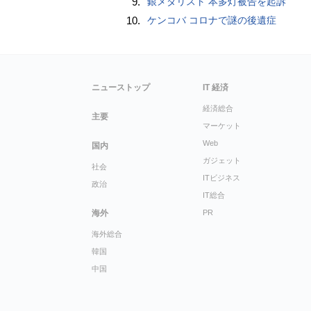
9.
銀メダリスト 本多灯被告を起訴
10.
ケンコバ コロナで謎の後遺症
ニューストップ
IT 経済
経済総合
主要
マーケット
Web
国内
ガジェット
社会
ITビジネス
政治
IT総合
海外
PR
海外総合
韓国
中国