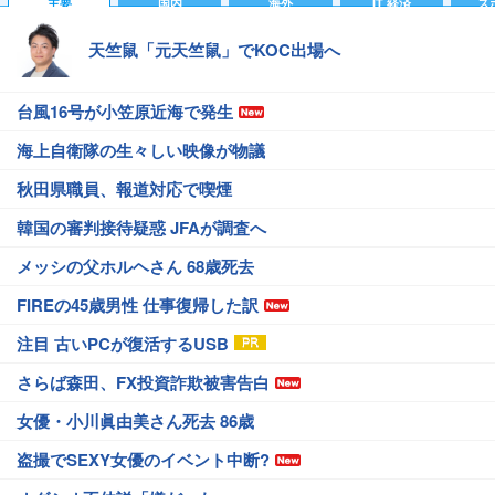
主要
国内
海外
IT 経済
ス
天竺鼠「元天竺鼠」でKOC出場へ
台風16号が小笠原近海で発生
海上自衛隊の生々しい映像が物議
秋田県職員、報道対応で喫煙
韓国の審判接待疑惑 JFAが調査へ
メッシの父ホルヘさん 68歳死去
FIREの45歳男性 仕事復帰した訳
注目 古いPCが復活するUSB
さらば森田、FX投資詐欺被害告白
女優・小川眞由美さん死去 86歳
盗撮でSEXY女優のイベント中断?