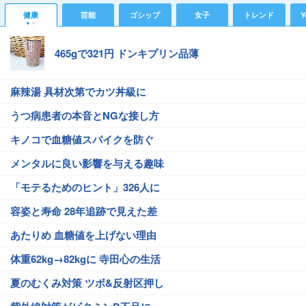
健康
芸能
ゴシップ
女子
トレンド
Y
465gで321円 ドンキプリン品薄
麻辣湯 具材次第でカツ丼級に
うつ病患者の本音とNGな接し方
キノコで血糖値スパイクを防ぐ
メンタルに良い影響を与える趣味
「モテるためのヒント」326人に
容姿と寿命 28年追跡で見えた差
あたりめ 血糖値を上げない理由
体重62kg→82kgに 寺田心の生活
夏のむくみ対策 ツボ&反射区押し