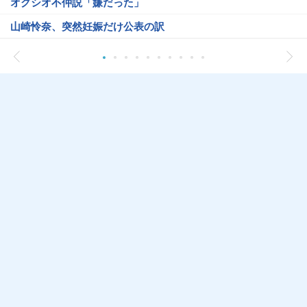
オグシオ不仲説「嫌だった」
山崎怜奈、突然妊娠だけ公表の訳