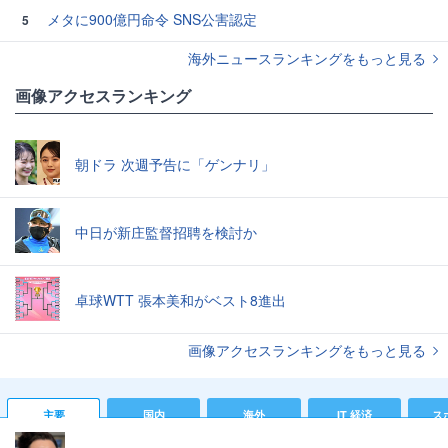
メタに900億円命令 SNS公害認定
5
海外ニュースランキングをもっと見る
画像アクセスランキング
朝ドラ 次週予告に「ゲンナリ」
中日が新庄監督招聘を検討か
卓球WTT 張本美和がベスト8進出
画像アクセスランキングをもっと見る
主要
国内
海外
IT 経済
ス