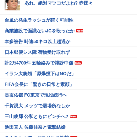
あれ、絶対マツコだよね? 赤裸々
台風の発生ラッシュが続く可能性
商業施設で面識ないJCを殴ったか
本多被告 時速50キロ以上超過か
日本郵便シス障 荷物受け取れず
計2万4700件 五輪絡みで誹謗中傷
イラン大統領「原爆投下はNOだ」
FIFA会長に「驚きの日常と素顔」
長友佑都 FC東京で現役続行へ
千賀滉大 メッツで居場所なしか
三山凌輝 公私ともにピンチへ?
池田直人 佐藤佳奈と電撃結婚