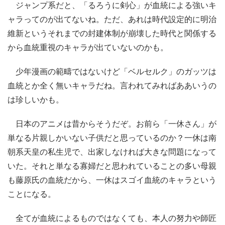
ジャンプ系だと、「るろうに剣心」が血統による強いキ
ャラってのが出てないね。ただ、あれは時代設定的に明治
維新というそれまでの封建体制が崩壊した時代と関係する
から血統重視のキャラが出ていないのかも。
少年漫画の範疇ではないけど「ベルセルク」のガッツは
血統とか全く無いキャラだね。言われてみればああいうの
は珍しいかも。
日本のアニメは昔からそうだぞ。お前ら「一休さん」が
単なる片親しかいない子供だと思っているのか？一休は南
朝系天皇の私生児で、出家しなければ大きな問題になって
いた。それと単なる寡婦だと思われていることの多い母親
も藤原氏の血統だから、一休はスゴイ血統のキャラという
ことになる。
全てが血統によるものではなくても、本人の努力や師匠