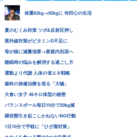
体重62kg→82kgに 寺田心の生活
夏のむくみ対策 ツボ&反射区押し
紫外線対策がビタミンD不足に
母が娘に減量強要→家庭内別居へ
睡眠時の悩みを解消する過ごし方
運動より代謝 人体の省エネ戦略
歯科の保健治療を巡る「大嘘」
大食い女子 46キロ体型の秘密
バランスボール毎日10分で20kg減
躁状態引き起こしかねないNG行動
1日10分で手軽に「ひざ痛対策」