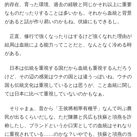
的存在、育った環境、過去の経験と同じかそれ以上に重要
なものだったりすることは多いかも。それから血統と背景
があると話が作り易いのかもね。伏線にもできるし。
正直、修行で強くなったりはするけど強くなれた理由が
結局は血統による能力ってことだと、なんとなく冷める時
がある。
日本は伝統を重視する国だから血統も重視するんだろう
けど、その辺の感覚はウチの国とは違うっぽいね。ウチの
国も伝統文化は重視しているとは思うが、こと血統に関し
ては日本に比べて重視していないのかもなぁ。
そりゃまぁ、昔から「王侯將相寧有種乎」なんて叫ぶ農
民が出るくらいだしな。ただ陳勝と呉広も扶蘇と項燕を詐
称したし、ブランドというか口実としての血統はそれなり
に重視されている……のかな？いやでも、扶蘇と項燕の当