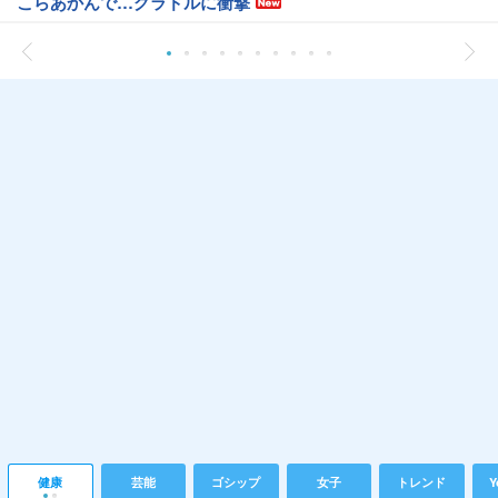
こらあかんで…グラドルに衝撃
健康
芸能
ゴシップ
女子
トレンド
Y