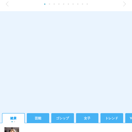
健康
芸能
ゴシップ
女子
トレンド
Y