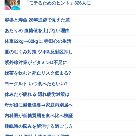
「モテるためのヒント」326人に
容姿と寿命 28年追跡で見えた差
あたりめ 血糖値を上げない理由
体重62kg→82kgに 寺田心の生活
夏のむくみ対策 ツボ&反射区押し
紫外線対策がビタミンD不足に
緑茶を飲むと死亡リスク低まる?
ヨーグルト いつ食べたらいい?
休みだが疲れる 隠れ疲労対策は
母が娘に減量強要→家庭内別居へ
内科医が低糖質麺を食べ比べ検証
睡眠時の悩みを解消する過ごし方