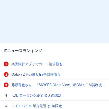
ITニュースランキング
楽天銀行アプリでカード請求額も
1
Galaxy Z Fold8 Ultra辛口評価も
2
藤原竜也さん、「SKYSEA Client View」新CMで「AI労務改善」をアピール 働き方をAIが分析したら「すぐに休んで」と言われる？
3
KDDIローミング終了 楽天の課題
4
ワイモバイル 単身割引は1年限定
5