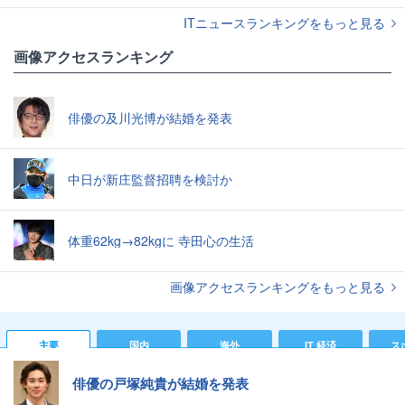
ITニュースランキングをもっと見る
画像アクセスランキング
俳優の及川光博が結婚を発表
中日が新庄監督招聘を検討か
体重62kg→82kgに 寺田心の生活
画像アクセスランキングをもっと見る
主要
国内
海外
IT 経済
ス
俳優の戸塚純貴が結婚を発表