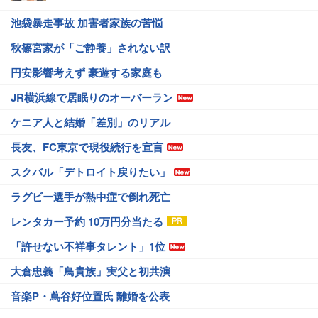
池袋暴走事故 加害者家族の苦悩
秋篠宮家が「ご静養」されない訳
円安影響考えず 豪遊する家庭も
JR横浜線で居眠りのオーバーラン
ケニア人と結婚「差別」のリアル
長友、FC東京で現役続行を宣言
スクバル「デトロイト戻りたい」
ラグビー選手が熱中症で倒れ死亡
レンタカー予約 10万円分当たる
「許せない不祥事タレント」1位
大倉忠義「鳥貴族」実父と初共演
音楽P・蔦谷好位置氏 離婚を公表