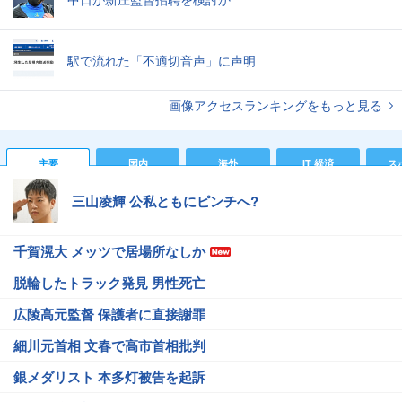
駅で流れた「不適切音声」に声明
画像アクセスランキングをもっと見る
主要
国内
海外
IT 経済
ス
三山凌輝 公私ともにピンチへ?
千賀滉大 メッツで居場所なしか
脱輪したトラック発見 男性死亡
広陵高元監督 保護者に直接謝罪
細川元首相 文春で高市首相批判
銀メダリスト 本多灯被告を起訴