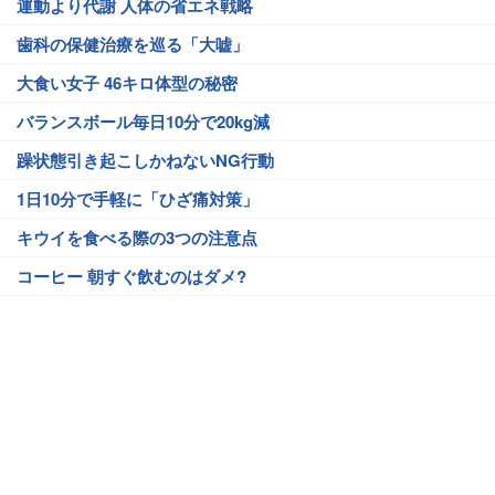
運動より代謝 人体の省エネ戦略
歯科の保健治療を巡る「大嘘」
大食い女子 46キロ体型の秘密
バランスボール毎日10分で20kg減
躁状態引き起こしかねないNG行動
1日10分で手軽に「ひざ痛対策」
キウイを食べる際の3つの注意点
コーヒー 朝すぐ飲むのはダメ?