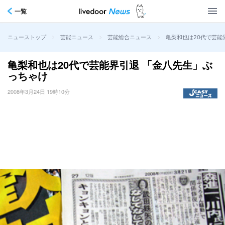
一覧
>
>
>
亀梨和也は20代で芸能
ニューストップ
芸能ニュース
芸能総合ニュース
亀梨和也は20代で芸能界引退 「金八先生」ぶ
っちゃけ
2008年3月24日 19時10分