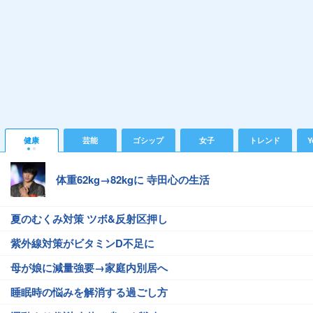
健康
芸能
ゴシップ
女子
トレンド
Y
体重62kg→82kgに 寺田心の生活
夏のむくみ対策 ツボ&反射区押し
紫外線対策がビタミンD不足に
母が娘に減量強要→家庭内別居へ
睡眠時の悩みを解消する過ごし方