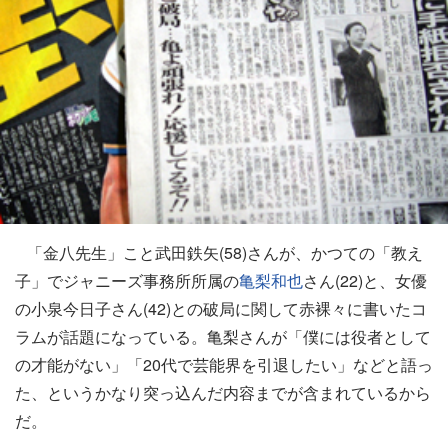
「金八先生」こと武田鉄矢(58)さんが、かつての「教え
子」でジャニーズ事務所所属の
亀梨和也
さん(22)と、女優
の小泉今日子さん(42)との破局に関して赤裸々に書いたコ
ラムが話題になっている。亀梨さんが「僕には役者として
の才能がない」「20代で芸能界を引退したい」などと語っ
た、というかなり突っ込んだ内容までが含まれているから
だ。