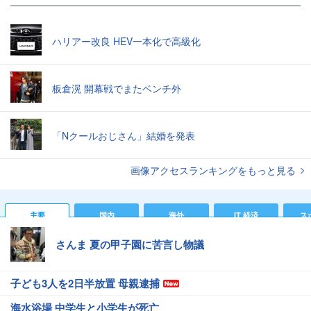
ハリアー改良 HEV一本化で高級化
板倉滉 開幕戦でまたベンチ外
「Nクールおじさん」結婚を発表
画像アクセスランキングをもっと見る
主要
国内
海外
IT 経済
ス
さんま 夏の甲子園に苦言し物議
子ども3人を2日半放置 母親逮捕
海水浴場 中学生と小学生が死亡