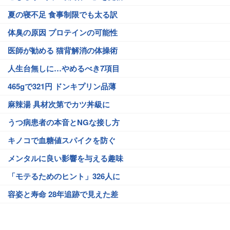
夏の寝不足 食事制限でも太る訳
体臭の原因 プロテインの可能性
医師が勧める 猫背解消の体操術
人生台無しに…やめるべき7項目
465gで321円 ドンキプリン品薄
麻辣湯 具材次第でカツ丼級に
うつ病患者の本音とNGな接し方
キノコで血糖値スパイクを防ぐ
メンタルに良い影響を与える趣味
「モテるためのヒント」326人に
容姿と寿命 28年追跡で見えた差