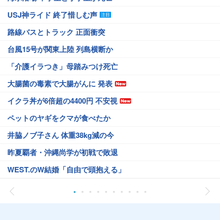
USJ神ライド 終了惜しむ声
路線バスとトラック 正面衝突
台風15号が関東上陸 列島横断か
「介護イラつき」母踏みつけ死亡
大腸菌の毒素で大腸がんに 発表
イクラ丼が6倍超の4400円 不安視
ペットのヤギをクマが食べたか
井脇ノブ子さん 体重38kg減の今
昨夏覇者・沖縄尚学が初戦で敗退
WEST.のW結婚「自由で頭抱える」