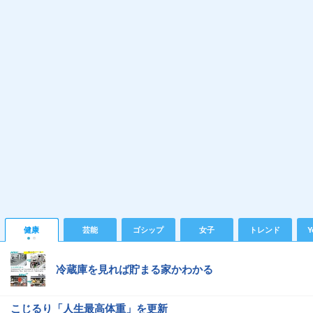
健康
芸能
ゴシップ
女子
トレンド
Y
冷蔵庫を見れば貯まる家かわかる
こじるり「人生最高体重」を更新