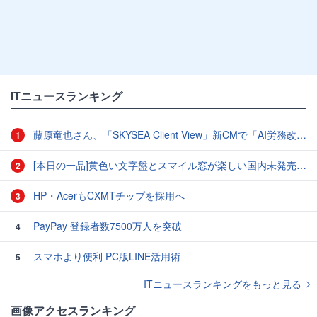
ITニュースランキング
藤原竜也さん、「SKYSEA Client View」新CMで「AI労務改善」をアピール 働き方をAIが分析したら「すぐに休んで」と言われる？
1
[本日の一品]黄色い文字盤とスマイル窓が楽しい国内未発売のCASIO「AMW-880D」
2
HP・AcerもCXMTチップを採用へ
3
PayPay 登録者数7500万人を突破
4
スマホより便利 PC版LINE活用術
5
ITニュースランキングをもっと見る
画像アクセスランキング