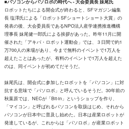
■パソコンからパソロボの時代へ - 大会委員長 妹尾氏
ロボットたちによる開会式が終わると、SFマガジン編集
長 塩澤氏による「ロボットSFショートショート大賞」の
発表の後、大会委員長であるNPO法人産学連携推進機構
理事長 妹尾健一郎氏による挨拶があった。昨年11月に開
催された「アキバ・ロボット運動会」では、３日間で約1
万700人の来場があり、今まで無料のイベントで1万人を
超えたことはあったが、有料のイベントで1万人を超えた
のは、同イベントが初めてだそうだ。
妹尾氏は、開会式に参加したロボットを「パソコン」に対
抗する意味で「パソロボ」と呼んでいるそうだ。30年前の
秋葉原では、NECが「Bit-in」というショップを作り、
「マイコン」と呼ばれるパソコンを取扱はじめ、それから
パソコンが日本中に普及し始めた。日本は産業ロボットが
発達しているが、これからは「パソロボ」が産業ロボット