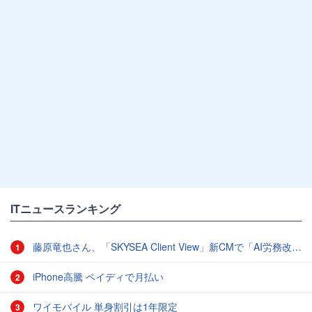
ITニュースランキング
藤原竜也さん、「SKYSEA Client View」新CMで「AI労務改善」をアピール 働き方をAIが分析したら「すぐに休んで」と言われる？
1
iPhone高騰 ペイディで月払い
2
ワイモバイル 単身割引は1年限定
3