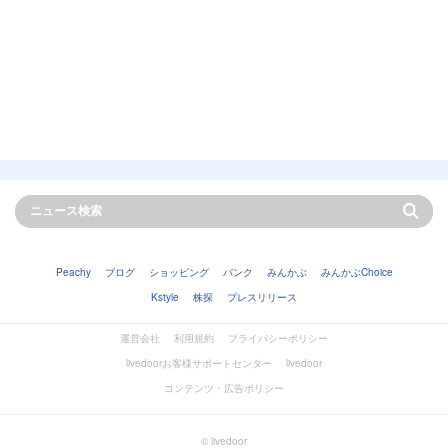
Peachy
ブログ
ショッピング
バンク
みんかぶ
みんかぶChoice
Kstyle
株探
プレスリリース
運営会社
利用規約
プライバシーポリシー
livedoorお客様サポートセンター
livedoor
コンテンツ・広告ポリシー
© livedoor