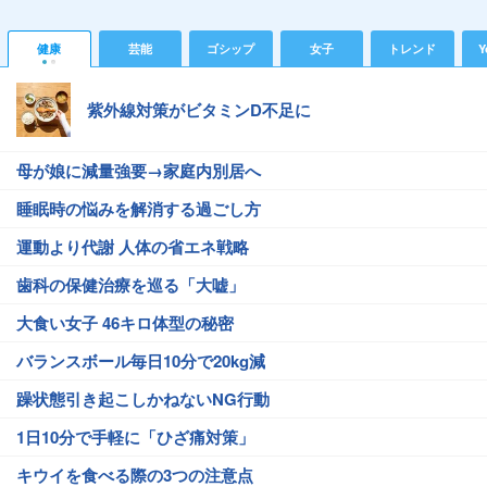
健康
芸能
ゴシップ
女子
トレンド
Y
紫外線対策がビタミンD不足に
母が娘に減量強要→家庭内別居へ
睡眠時の悩みを解消する過ごし方
運動より代謝 人体の省エネ戦略
歯科の保健治療を巡る「大嘘」
大食い女子 46キロ体型の秘密
バランスボール毎日10分で20kg減
躁状態引き起こしかねないNG行動
1日10分で手軽に「ひざ痛対策」
キウイを食べる際の3つの注意点