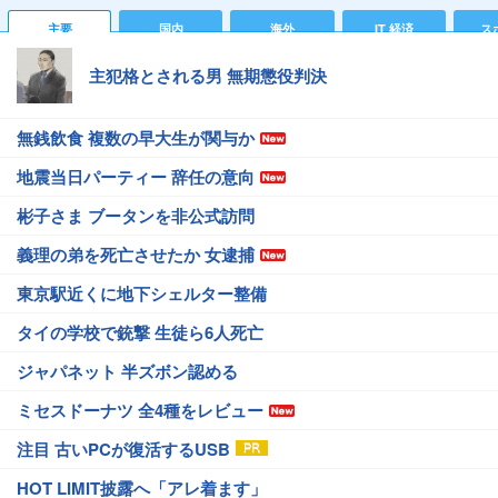
主要
国内
海外
IT 経済
ス
主犯格とされる男 無期懲役判決
無銭飲食 複数の早大生が関与か
地震当日パーティー 辞任の意向
彬子さま ブータンを非公式訪問
義理の弟を死亡させたか 女逮捕
東京駅近くに地下シェルター整備
タイの学校で銃撃 生徒ら6人死亡
ジャパネット 半ズボン認める
ミセスドーナツ 全4種をレビュー
注目 古いPCが復活するUSB
HOT LIMIT披露へ「アレ着ます」