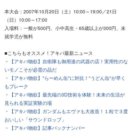
本大会：2007年10月20日（土）10:00～19:00／21日
（日）10:00～17:00
入場料：一般が500円、小中高生・65歳以上が300円、未
就学児が無料
■こちらもオススメ！アキバ最新ニュース
・
【アキバ物欲】自衛隊も御用達の武器の店！実用性のな
いモノこそが必需の品だ
・
【アキバ物欲】"らーめん缶"に対抗！"うどん缶"が早く
もブレーク
・
【アキバ物欲】最先端の3D技術を体験！未来の生活が
見られる実証実験の場
・
【アキバ物欲】ガンダムもエヴァも大改造！１粒で３度
おいしい「サウンドロップ」
・
【アキバ物欲】記事バックナンバー